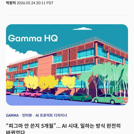
Karpathy). 오픈AI 공동창업 멤버 중 한 명이자 테슬라 오토파일럿 개발을
박원익
2026.05.24 20:11 PDT
이끈 현대 AI의 거장이 앤트로픽에 합류한다는 소식에 실리콘밸리가 들썩인
것이다. 그의 게시물은 올라온 지 한 시간 만에 조회수 300만 회, 사흘 만에
2650만 회를 돌파했다. 짐 팬(Jim Fan) 엔비디아 AI 부문 디렉터는 “구글
I/O보다 더 큰 뉴스”라며 흥분을 감추지 못했고, 노엄 브라운 오픈AI 선임
연구원 역시 “그가 어느 프런티어(frontier, 최첨단) 연구소에 합류하든 분야
전체를 진보시키는 일”이라며 기대감을 드러냈다. 실리콘밸리 전문 유튜브
미디어 TBPN은 “계약완료”라는 메시지와 함께 안드레 카파시의 ‘포토카드’를
게시, 마치 대형 스포츠 스타의 이적 뉴스처럼 이 소식을 보도했다.
GAMMA
인터뷰
AI 프로덕트 디자이너
“피그마 안 쓴지 5개월”... AI 시대, 일하는 방식 완전히
바뀌었다