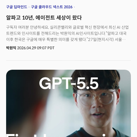
구글 딥마인드
구글 클라우드 넥스트 2026
제미나이 엔터프라이즈 에이전트 플랫폼
알파고 10년, 에이전트 세상이 왔다
구독자 여러분 안녕하세요, 실리콘밸리와 글로벌 혁신 현장에서 최신 AI 산업
트렌드와 인사이트를 전해드리는 박원익의 AI인사이트입니다.“알파고 대국
이후 한국은 구글에 매우 특별한 의미를 갖게 됐다.”27일(현지시각) 서울
포시즌스 호텔. 구글 딥마인드 설립자이자 노벨 화학상 수상자인 데미스
박원익
2026.04.29 09:07 PDT
허사비스 CEO가 배경훈 부총리 겸 대한민국 과학기술정보통신부 장관과
양해각서(MOU)에 서명했습니다. 10년 전, 이세돌 9단과 알파고의 대국이
펼쳐진 그 장소였습니다.👉추론 AI 시대를 연 결정적 순간들, 그리고 미래
(무료)이번 파트너십은 10년 전 알파고 대국으로 AI의 엄청난 잠재력을 전
세계에 처음 알린 구글과 대한민국의 협업이라는 점에서 상징성이 큽니다.
허사비스 CEO는 이날 청와대에서 이재명 대통령을 면담하고 삼성전자·SK·
현대차·LG 등 주요 기업 경영진과도 연쇄 회동했습니다.허사비스 CEO의 한국
방문 일정은 29일 진행된 구글 포 코리아 2026(Google for Korea 2026)로
이어졌습니다. 그는 이 자리에서 알파고 대국의 또 다른 주인공인 이세돌
9단과 다시 마주 앉았죠. ‘다시 서울로: 미래가 시작된 곳’을 주제로 진행된 두
사람의 대담은, 10년 전 바둑판 위에서 시작된 AI 혁명이 어디까지 왔는지
가늠케 하는 자리였습니다.