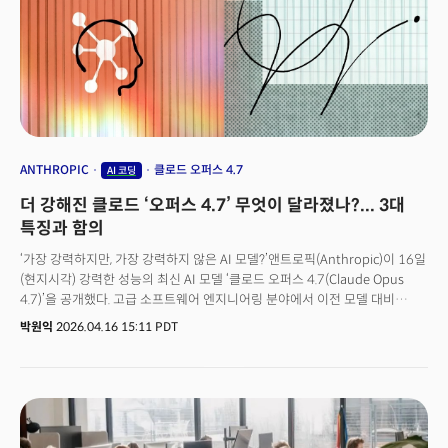
인터페이스) 접근은 추가 사이버보안 안전장치 작업을 마치는 즉시 제공할
계획이다.
ANTHROPIC
클로드 오퍼스 4.7
AI 코딩
더 강해진 클로드 ‘오퍼스 4.7’ 무엇이 달라졌나?... 3대
특징과 함의
‘가장 강력하지만, 가장 강력하지 않은 AI 모델?’앤트로픽(Anthropic)이 16일
(현지시각) 강력한 성능의 최신 AI 모델 ‘클로드 오퍼스 4.7(Claude Opus
4.7)’을 공개했다. 고급 소프트웨어 엔지니어링 분야에서 이전 모델 대비
개선을 이뤘고, 비전(vision, 시각) 처리 능력도 대폭 향상됐다. 지시 이행 능력,
박원익
2026.04.16 15:11 PDT
메모리 활용 능력 등 실제 업무에 필요한 에이전틱 AI 분야 성능이 좋아졌다는
점도 특징이다. 앤트로픽은 “클로드 오퍼스 4.7은 가장 유능한 오퍼스
모델이다. 더 엄격하게 장기 실행 업무를 처리하고, 지시를 더 정확하게
따른다”며 “결과를 보고하기 전에 스스로 출력물을 검증하기 때문에 (인간이)
감독을 덜 하면서 어려운 작업을 위임할 수 있다”고 설명했다.하지만 발표
직후 시선을 끈 것은 새 모델의 성능뿐만이 아니었다. 앤트로픽은 오퍼스