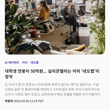
4.7이 가장 강력한 모델인 ‘클로드 미토스 프리뷰(Claude Mythos
Preview)’보다는 전반적 성능에서 뒤처진다는 점을 공식 발표문에 직접
언급했다. 업계 최고 수준의 강력한 모델을 출시하면서 “사실 더 강한 게
있다”고 밝힌 이례적 행보에 관심이 집중됐다.👉AI가 해커를 대체했다…
월가를 흔든 ‘미토스 쇼크’의 본질
AI 에이전트
커서
네오랩
대학생 연봉이 50억원... 실리콘밸리는 이미 ‘네오랩’이
장악
Q: 커서가 잘 안 되면 AI 스타트업에 희망이 없다는 얘기도 들린다.A: 구글·
오픈AI 같은 빅 플레이어를 제외하고 스타트업만 보면, 커서가 압도적으로
선두다. 자본도 많이 모았고, 오픈AI에서 핵심 모델을 개발한 연구자들까지
데려왔다. 이 상태에서도 안 되면, 이제는 자본과 스케일로만 이길 수 있는
박원익
2026.03.30 13:19 PDT
시대가 온 것이고, 실리콘밸리 입장에서는 굉장히 암울한 시기가 될 수 있다.Q:
요즘 실리콘밸리에서 ‘네오랩(Neo Lab)’이 유행이라고 들었다.A: 가장