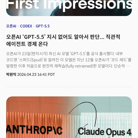
오픈AI
CODEX
GPT-5.5
오픈AI ‘GPT‑5.5’ 지시 없어도 알아서 판단... 직관적
에이전트 경제 온다
오픈AI가 23일(현지시각) 최신 AI 모델 ‘GPT‑5.5’를 공식 출시했다. 내부
코드명 ‘스퍼드(Spud)’로 알려진 이 모델은 지난 12월 오픈AI가 ‘코드 레드’를
발령한 이후 처음으로 완전히 재학습(fully retrained)한 모델이다. 단순히 더
똑똑한 모델이 아니라 GPT‑5.5를 ‘컴퓨터로 업무를 처리하는 다음 단계’로
박원익
2026.04.23 16:41 PDT
정의했다는 점도 업계의 이목을 끈다. 사용자가 무엇을 하려는지 더 빠르게
파악, 작업의 상당 부분을 스스로 수행할 수 있는 에이전트(agent, 대리인)
분야 특화 모델이라는 게 오픈AI의 설명이다. 그렉 브록만(Greg Brockman)
오픈AI 공동창업자 겸 사장은 이날 언론 브리핑에서 “이것은 새로운 지능의
차원”이라며 에이전트 기반 코딩, 컴퓨터 활용, 지식 업무, 초기 과학 연구
등에서 GPT-5.5가 탁월하다고 강조했다. 앤트로픽의 클로드 코드가 강점을
보였던 AI 활용 영역을 정면으로 겨냥한 셈이다. GPT‑5.5는 이날부터 챗GPT
및 코덱스(Codex) 플러스, 프로, 비즈니스, 엔터프라이즈 가업자에게
순차적으로 배포된다. GPT‑5.5 프로는 프로·비즈니스·엔터프라이즈
사용자에게만 제공된다. 개발자들을 위한 API(애플리케이션 프로그래밍