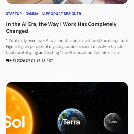
STARTUP
GAMMA
AI PRODUCT DESIGNER
In the AI Era, the Way I Work Has Completely
Changed
"It's already been over 4 to 5 months since I last used the design tool
Figma. Eighty percent of my daily routine is spent directly in Claude
Code, prototyping and testing."The AI innovation that hit Silicon
Valley developers is rapidly spreading into adjacent areas. A major
박원익
2026.07.01 13:18 PDT
shift is happening in the world of design, as code writing is now
entrusted to AI coding agents, while humans mainly take on
judgment and verification roles.The changes in work styles brought
about by AI adoption first affected software developers. As code-
writing speed increased rapidly and quality improved, entrusting
coding to AI became the mainstream. According to Google CEO
Sundar Pichai, even within Google, where the world's top developers
gather, AI agents write 75% of new code.👉 "75% of new codes
generated by AI"... The future shown by Google's 'Gemini Agent
Platform'The key point is that the AI-driven work revolution is not
limited to the development domain. In Silicon Valley, non-developers
are also using AI to improve work efficiency or turn their ideas into