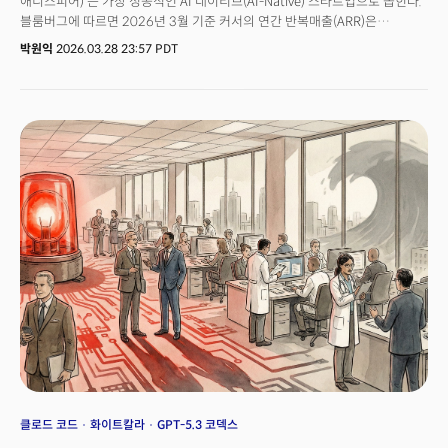
애니스피어)’는 가장 성공적인 AI 네이티브(AI-Native) 스타트업으로 꼽힌다.
블룸버그에 따르면 2026년 3월 기준 커서의 연간 반복매출(ARR)은
20억달러(약 3조원)를 돌파했다. 3개월 만에 두 배로 뛴 수치다.출시 24개월
박원익
2026.03.28 23:57 PDT
만에 ARR 10억달러를 달성하며 B2B 서비스형 소프트웨어(SaaS) 역사상
가장 빠른 성장 기록을 세웠고, 지난 11월 시리즈 D 투자에서는 293억달러
(약 44조원)라는 높은 기업가치를 인정받았다. 마케팅 비용 ‘0원’으로 ARR
1억달러를 달성, 전환율 36%를 기록했다는 점도 경이로운 대목이다. 제품
자체가 마케팅이었던 것이다. 일반적인 SaaS 제품 전환율은 2~5%에 그친다.
클로드 코드
화이트칼라
GPT-5.3 코덱스