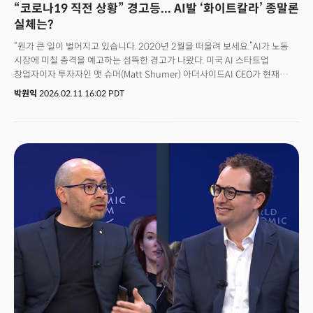
“코로나19 직전 상황” 경고등... AI발 ‘화이트칼라’ 종말론
실체는?
“뭔가 큰 일이 벌어지고 있습니다. 2020년 2월을 떠올려 보세요.”AI가 노동
시장에 미칠 충격을 예고하는 섬뜩한 경고가 나왔다. 미국 AI 스타트업
창업자이자 투자자인 맷 슈머(Matt Shumer) 아더사이드AI CEO가 현재
상황을 코로나19(Covid-19) 팬데믹 직전에 비유한 것이다. 슈머 CEO는
박원익
2026.02.11 16:02 PDT
“(당시) 대부분의 사람들은 해외에서 퍼지는 바이러스에 대해 크게 신경 쓰지
않았다. 그런데 약 3주 만에 전 세계가 완전히 바뀌었다. 사무실은 문을 닫고,
삶은 재편됐다”며 “지금 우리는 코로나19보다 훨씬 강력한 위험 단계에
접어들었다”고 주장했다. 핵심은 대중이 체감하는 것보다 AI 기술 발전 속도가
훨씬 빠르다는 데 있다. 많은 사람들이 AI로 인한 변화의 위험성을 제대로
체감하지 못 하고 있다는 것. 그는 “미래는 오픈AI, 앤트로픽, 구글 딥마인드
같은 기업에 소속된 놀라울 정도로 소수의 사람들에 의해 형성되고 있다”며
자신도 AI 분야에서 일하고 있지만, 지금 벌어지는 일에 대해 거의 영향력을
행사할 수 없는 상황이라고 경고했다. 단지 지진이 일어나는 지점에 가까이
있어 흔들림을 먼저 느낄 뿐이란 게 그의 고백이었다. 이런 주장을 담은 맷
슈머의 글은 10일(현지시각) 소셜미디어 X에 올라온 지 하루 만에
2만3000회 공유되며 폭발적인 반응을 일으켰다. 조회수는 5000만 회를
돌파했다.👉AI를 일하게 하라… ‘앤트로픽 패권’ 암시하는 3대 시그널