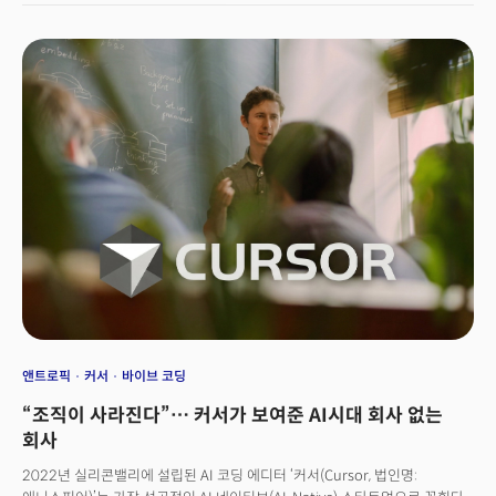
유행하는 키워드 중 하나다. 싱킹 머신스 랩(Thinking Machines Lab) 같은
미라 무라티의 회사, 플래핑 에어플레인즈(Flapping Airplanes) 같은
곳들인데, 공통점은 10명 정도의 소수 정예 팀이면서 창업과 동시에 유니콘을
넘어서는 밸류에이션을 받는다는 것이다. 거대한 팀도, 제품도, 사업도 없는
상태에서 소수의 인재만 믿고 수천억 투자를 받는다. 2015년에 아무것도
없는 상태에서 시작해 성공한 오픈AI 모델을 반복할 수 있지 않을까 하는
기대다.문제는 이런 네오 랩이 많아지면서 양극화가 심해진다는 것이다.
소수에게 엄청난 보상과 자본이 몰리고, 대다수는 직장조차 구하기 힘들다.
사람들이 만나면 적극적으로 이 문제를 이야기하지만, 대안은 아무도 모른다.
결국 “그 소수에 끼어야 한다”는 위기의식을 갖고, 워라밸은 아예 생각도 하지
않고, 인생을 완전히 투자하는 대신 큰 보상을 받는 트렌드로 가고 있다.👉
36세, 17조원, 그리고 AI 민주화: 미라 무라티의 새로운 혁명
앤트로픽
커서
바이브 코딩
“조직이 사라진다”… 커서가 보여준 AI시대 회사 없는
회사
2022년 실리콘밸리에 설립된 AI 코딩 에디터 ‘커서(Cursor, 법인명: