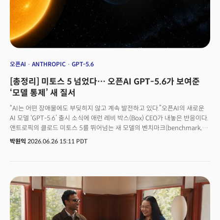
reality through AI coding, making it a daily routine. Designers who
work closely with developers are prime examples.
오픈AI
ANTHROPIC
GPT-5.6
[총정리] 미토스 5 넘었다… 오픈AI GPT-5.6가 보여준
‘모델 통제’ 새 질서
“AI는 어떤 장애물에도 부딪히지 않고 계속 발전하고 있다.”오픈AI의 새로운
AI 모델 ‘GPT-5.6’ 출시 소식에 애런 레비 박스(Box) CEO가 내놓은 반응이다.
앤트로픽의 클로드 미토스 5를 뛰어넘는 새 모델의 벤치마크(benchmark,
성능 평가) 데이터를 공유하며 놀라움을 나타낸 것이다. 미국 정부가 국가 안보
박원익
2026.06.26 15:11 PDT
위협 및 악용 가능성을 이유로 미토스 5의 수출을 통제한 게 지난 12일이었다.
이로부터 불과 2주만인 26일(현지시각) 오픈AI는 미토스 5를 능가하는 GPT-
5.6을 공개했다. GPT-5.6 미국 정부에 참여 사실이 통보된 소수의 신뢰할 수
있는 파트너 그룹을 대상으로 제한된 미리보기(preview) 형태로 먼저
공개됐다. GPT-5.6은 플래그십 모델 Sol(솔), 일상 업무용 모델 Terra(테라),
고속·저비용 모델 Luna(루나) 세 가지 버전으로 구성됐다. 테라는 GPT-5.5
수준의 성능을 2배 낮은 비용에 제공하며, 루나는 최저 비용으로 충분히
강력한 성능을 제공한다는 설명이다.