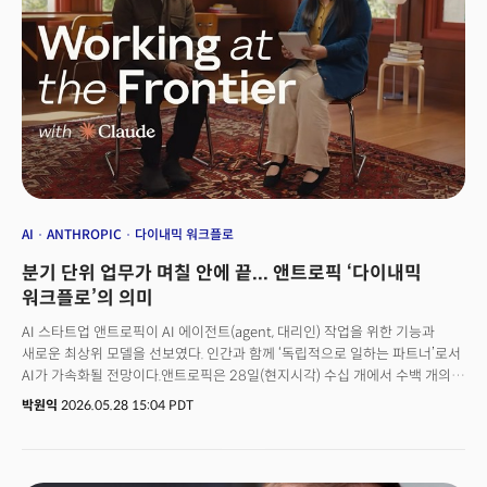
AI
ANTHROPIC
다이내믹 워크플로
분기 단위 업무가 며칠 안에 끝... 앤트로픽 ‘다이내믹
워크플로’의 의미
AI 스타트업 앤트로픽이 AI 에이전트(agent, 대리인) 작업을 위한 기능과
새로운 최상위 모델을 선보였다. 인간과 함께 ‘독립적으로 일하는 파트너’로서
AI가 가속화될 전망이다.앤트로픽은 28일(현지시각) 수십 개에서 수백 개의
AI 에이전트를 병렬로 가동할 수 있는 클로드 코드의 신기능 ‘다이내믹
박원익
2026.05.28 15:04 PDT
워크플로(Dynamic Workflows)’와 기존 최상위 모델 오퍼스 4.7을 개선한
‘클로드 오퍼스 4.8(Claude Opus 4.8)’을 선보였다. 업계에서는 특히 클로드
코드의 신기능에 주목하는 분위기다. AI가 특정 작업 실행 계획까지 수립, 작업
시간 축소 및 생산성 극대화가 가능해지기 때문이다. 다이내믹 워크플로에