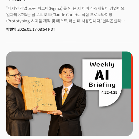
“디자인 작업 도구 ‘피그마(Figma)’를 안 쓴 지 이미 4~5개월이 넘었어요.
일과의 80%는 클로드 코드(Claude Code)로 직접 프로토타이핑
(Prototyping, 시제품 제작 및 테스트)하는 데 사용합니다.”실리콘밸리
개발자들을 강타한 AI 혁신이 인접 영역으로 빠르게 확산하고 있다. 코드
박원익
2026.05.19 08:54 PDT
작성은 AI 코딩 에이전트(agent, 대리인)에 맡기고, 인간은 주로 판단과 검증
역할을 담당하는 거대한 변화가 디자이너의 세계에서도 일어나고 있다.AI
도입으로 인한 업무 방식의 변화는 가장 먼저 소프트웨어 개발자들에게
다가왔다. 코드 작성 속도가 급격히 올라가고, 품질도 높아지자 AI에 코딩을
맡기는 일이 대세가 된 것이다. 구글의 순다 피차이 CEO에 따르면 전 세계에서
가장 뛰어난 개발자들이 모여 있는 구글 내부에서조차 신규 코드 75%를 AI
에이전트가 작성하고 있다. 👉“신규 코드 75% AI가 생성”... 구글 ‘제미나이
에이전트 플랫폼’이 보여준 미래핵심은 AI발 업무 혁명이 개발 영역에만
머물지 않는다는 점이다. 실리콘밸리에서는 비개발자들 역시 AI를 활용해
업무 효율을 높이거나 AI 코딩으로 자신의 아이디어를 실체화하는 일이
일상이 되고 있다. 개발자들과 밀접하게 협업하는 디자이너들이 대표적이다.