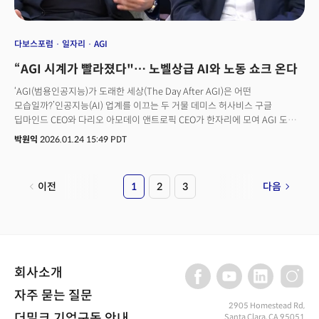
다보스포럼
일자리
AGI
“AGI 시계가 빨라졌다"… 노벨상급 AI와 노동 쇼크 온다
‘AGI(범용인공지능)가 도래한 세상(The Day After AGI)은 어떤
모습일까?’인공지능(AI) 업계를 이끄는 두 거물 데미스 허사비스 구글
딥마인드 CEO와 다리오 아모데이 앤트로픽 CEO가 한자리에 모여 AGI 도래
시점과 그 이후의 세계에 대해 열띤 토론을 벌였다. 2026년 1월 스위스
박원익
2026.01.24 15:49 PDT
다보스에서 열린 세계경제포럼(WEF)에서 만난 두 사람은 AI 기술이 인간
수준에 도달하는 시점이 불과 몇 년 남지 않았다고 입을 모았다. 두 CEO가
공통적으로 경고한 것은 기술적 타임라인보다 더 무서운 ‘경제적 충격’이었다.
이전
1
2
3
다음
그들은 “올해 초급 수준, 인턴십 부분에서 (일자리 감소) 영향이 시작될 것으로
본다”며 “AI가 노동 시장의 적응 능력을 압도할 것”이라고 경고했다. 기술적
특이점 도래에 따라 미지의 상황이 펼쳐질 수 있다는 관측, 지정학적 갈등에
대한 우려도 숨기지 않았다.
회사소개
자주 묻는 질문
2905 Homestead Rd,
더밀크 기업구독 안내
Santa Clara, CA 95051