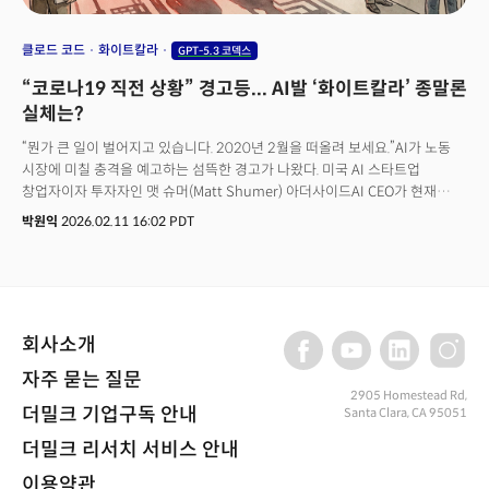
클로드 코드
화이트칼라
GPT-5.3 코덱스
“코로나19 직전 상황” 경고등... AI발 ‘화이트칼라’ 종말론
실체는?
“뭔가 큰 일이 벌어지고 있습니다. 2020년 2월을 떠올려 보세요.”AI가 노동
시장에 미칠 충격을 예고하는 섬뜩한 경고가 나왔다. 미국 AI 스타트업
창업자이자 투자자인 맷 슈머(Matt Shumer) 아더사이드AI CEO가 현재
상황을 코로나19(Covid-19) 팬데믹 직전에 비유한 것이다. 슈머 CEO는
박원익
2026.02.11 16:02 PDT
“(당시) 대부분의 사람들은 해외에서 퍼지는 바이러스에 대해 크게 신경 쓰지
않았다. 그런데 약 3주 만에 전 세계가 완전히 바뀌었다. 사무실은 문을 닫고,
삶은 재편됐다”며 “지금 우리는 코로나19보다 훨씬 강력한 위험 단계에
접어들었다”고 주장했다. 핵심은 대중이 체감하는 것보다 AI 기술 발전 속도가
훨씬 빠르다는 데 있다. 많은 사람들이 AI로 인한 변화의 위험성을 제대로
회사소개
체감하지 못 하고 있다는 것. 그는 “미래는 오픈AI, 앤트로픽, 구글 딥마인드
같은 기업에 소속된 놀라울 정도로 소수의 사람들에 의해 형성되고 있다”며
자주 묻는 질문
자신도 AI 분야에서 일하고 있지만, 지금 벌어지는 일에 대해 거의 영향력을
2905 Homestead Rd,
행사할 수 없는 상황이라고 경고했다. 단지 지진이 일어나는 지점에 가까이
더밀크 기업구독 안내
Santa Clara, CA 95051
있어 흔들림을 먼저 느낄 뿐이란 게 그의 고백이었다. 이런 주장을 담은 맷
더밀크 리서치 서비스 안내
슈머의 글은 10일(현지시각) 소셜미디어 X에 올라온 지 하루 만에
2만3000회 공유되며 폭발적인 반응을 일으켰다. 조회수는 5000만 회를
이용약관