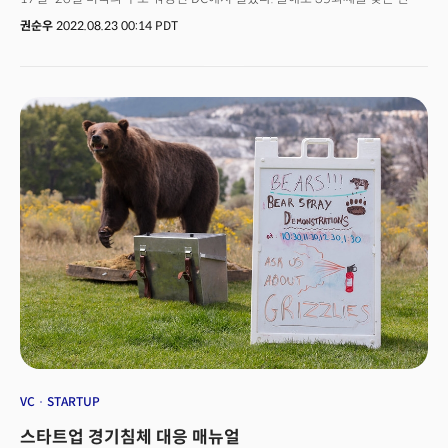
과학자대회는 재미한인과학기술자협회(KSEA), 한국과학기술단체총연합회
권순우
2022.08.23 00:14 PDT
(KOFST), 그리고 한미과학협력센터(KUSCO)가 공동으로 주최하는 과학,
기술을 주제로 한 학술대회. '팬데믹 이후의 과학과 기술의 역할'을 주제로
열린 행사는 1000여 명이 참석한 가운데 세계적인 석학과 글로벌 기업
최고기술책임자, 과학기술 전문가, 한미 정부 관계자, 학계 권위자, 그리고
기술과 산업의 선봉에 서 있는 미국 내 스타트업 관계자들 참가했다.
행사에서는 기후 위기, 헬스케어, 양자 컴퓨터 등 4차 산업혁명 시대에
대응하기 위한 다양한 과학기술 연구 포럼과 세션들이 진행됐다. 특히 지난
2006년 노벨 물리학상을 수상한 존 매더 나사 고더드우주비행센터 선임
과학자가 기조 연설자로 참석했다. 그는 '제임스 웹 우주망원경'을 주제로 한
강연에서 제임스 웹이 성공하기까지의 여정을 소개하고, 여전히 관측하지
못한 새로운 우주 탐사를 목표로 꼽았다. 이어 반도체 분야의 석학으로 꼽히는
강성모 UC샌타크루즈 석좌교수(전 UC 머세드 총장, 전 KAIST 총장)는 반도체
공급망 재편에 있어 한국이 나아가야 할 방향을 제시했고, 릴리아나 말도나도
알렉산드리아 리뉴 엔터프라이즈 최고환경경영자도 기조 강연자로 나섰다.
나흘간의 행사에서는 기업가 정신 심포지엄과 창업 경진대회를 통해 한국과
미국의 창업가들이 조인트 벤처를 구축할 수 있는 기반을 마련하는 '창업
프로그램 포럼'을 비롯해, 대학 총장 포럼, 직업 박람회, 과학기술 외교 포럼
등이 진행됐다. 또 학생들을 위한 리더십 훈련과 멘토십을 통해 취업
가이드라인을 제시하는 한편, 영 제너레이션 심포지엄, 데이터 사이언스
VC
STARTUP
워크숍 등 배움의 장도 마련됐다.
스타트업 경기침체 대응 매뉴얼