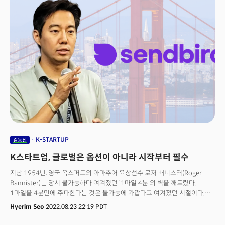
버리고 AI 에이전트 회사로 '비즈니스 피봇' 후 검색(SEO) 점수가 일시
하락했지만 3개월 만에 완전히 회복했고 현재 신규 파이프라인의 70%가 AI
관련 비즈니스가 됐다. 더 놀라운 것은 시장 반응의 속도였다. 지난해 11월,
구글 검색량에서 'AI 챗봇'이 'AI 에이전트'보다 많았지만, 불과 반 년 만에
완전히 역전됐다.김 대표는 "페이스북이 처음 등장했을 때도 "미국 공돌이나
쓰는 이상한 것이라고 여겨졌지만, 불과 몇 년 사이에 전 세계적으로
대중화됐습니다. AI 에이전트도 그런 길을 갈 것입니다"
K-STARTUP
김동신
K스타트업, 글로벌은 옵션이 아니라 시작부터 필수
지난 1954년, 영국 옥스퍼드의 아마추어 육상선수 로저 배니스터(Roger
Bannister)는 당시 불가능하다 여겨졌던 ‘1마일 4분’의 벽을 깨트렸다.
1마일을 4분만에 주파한다는 것은 불가능에 가깝다고 여겨졌던 시절이다.
하지만 베니스터가 기록을 깨트리자 이날 이후 1400명 이상이 그의 기록을
Hyerim Seo
2022.08.23 22:19 PDT
깼다. 사실 ‘마의 4분’은 깨지 못할 벽이 아니라 심리적인 장벽이었을 뿐이라는
것을 증명했다. 새로운 무언가를 발명하는 것도 마찬가지다. 처음 아이디어를