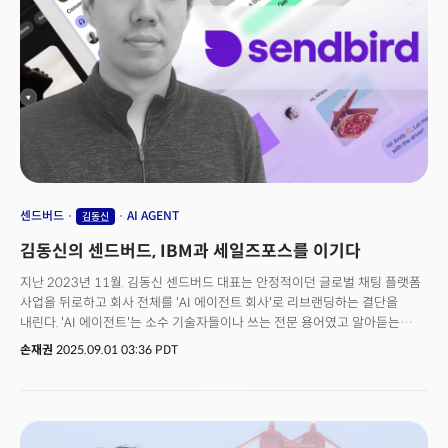
국제전화도 안걸고 할 수 있다고?하는 그런 느낌"이라고 말했다.이런
상황에서 센드버드의 역할은 명확했다. "우리는 그들을 안심시키고 실제
동작을 보여주는 것에서 가치를 만듭니다" 실제로 동작한다는 것을 보여주고
전문가를 믿으면 "당신의 커리어에 지장 없이 잘 검토해서 굉장히 똑똑하게
보이게 잘 도입할 수 있다"는 확신을 주는 것이 핵심이었다.
센드버드
AI AGENT
김동신
김동신의 센드버드, IBM과 세일즈포스를 이기다
지난 2023년 11월. 김동신 센드버드 대표는 안정적이던 글로벌 채팅 플랫폼
사업을 뒤로하고 회사 전체를 'AI 에이전트 회사'로 리브랜딩하는 결단을
내린다. 'AI 에이전트'는 소수 기술자들이나 쓰는 전문 용어였고 알아듣는
사람도 없었다.거의 10년간 쌓아온 세계 1위 메시징 플랫폼 지위를 내려놓는
손재권
2025.09.01 03:36 PDT
결단이었다. 불확실한 AI 에이전트 시장에 올인한다는 것은 위험한
도박이었다. 하지만 김동신 대표는 다르게 생각했다. "늦어도 5년, 10년
뒤에는 기존 사업이 다 의미가 없을 것입니다. 아니. 내년부터 일수도 있습니다.
AI를 얼마큼 빨리 선제적으로 했냐가 사활을 좌지우지할 것입니다"그의
예측은 적중했다. 기업들에게 챗봇을 만들어주는 메시징 플랫폼을 사실상