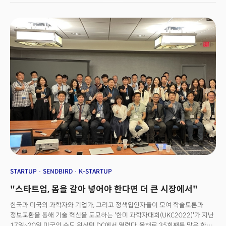
떠올려 실행하는 것은 어렵다. 하지만 막상 좋은 사업 아이템이 출시되고
성공에 이르면 너도나도 트렌드를 따라가기 바쁘다. 그러나 실리콘밸리에
본사를 두고 유니콘 기업의 반열에 오른 센드버드(Sendbird)의 김동신
대표는 "경주의 선두에 서면 따라갈 수 있는 벤치마크가 없다"고 말한다.
김동신 대표는 지난 18일(현지시간) 버지니아 주 알링턴에서 개최된 2022
한미과학자대회(UKC)의 부대행사 '혁신·기업가정신 심포지엄(Innovation
and Entrepreneurship Symposiums, IES)'의 기조연설에서 센드버드 성장
스토리를 풀어놨다. 그는 한국의 9평짜리 사무실에서 시작한 회사가 성장하여
월간 사용자 2억7000만명의 유니콘이 되기까지 겪었던 일들과 힘들게 배운
교훈, 그리고 다음 센드버드가 되려는 스타트업 창업자들에게 해주고 싶은
스토리를 공유했다. 다음은 전문이다.
STARTUP
SENDBIRD
K-STARTUP
"스타트업, 몸을 갈아 넣어야 한다면 더 큰 시장에서"
한국과 미국의 과학자와 기업가, 그리고 정책입안자들이 모여 학술토론과
정보교환을 통해 기술 혁신을 도모하는 '한미 과학자대회(UKC2022)'가 지난
17일~20일 미국의 수도 워싱턴 DC에서 열렸다. 올해로 35회째를 맞은 한미