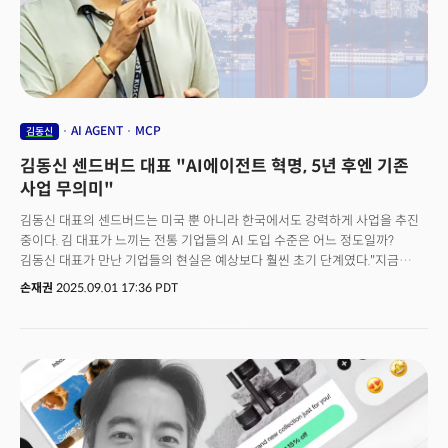
AI AGENT
MCP
김동신
김동신 센드버드 대표 "AI에이전트 혁명, 5년 후엔 기존
사업 무의미"
김동신 대표의 센드버드는 미국 뿐 아니라 한국에서도 강력하게 사업을 추진
중이다. 김 대표가 느끼는 전통 기업들의 AI 도입 수준은 어느 정도일까?
김동신 대표가 만난 기업들의 현실은 예상보다 훨씬 초기 단계였다."지금
기업들의 AI 도입은 '김 과장, 가서 AI 좀 알아와 봐' 수준입니다" "야 김 과장,
손재권
2025.09.01 17:36 PDT
가서 AI라는 걸 우리 도입해야 될 것 같으니까 알아와 봐.""예산은?" "그거
모르고, 일단 조사해서 보고해 봐."전통 기업 임원들의 AI 이해도도 낮은
편이다. "대표님들, 회장님들을 모셔놓고 LLM의 동작 원리를 아십니까? 하면
대기업 회장님 몇 명이 설명할 수 있겠어요? 임원 몇명이 설명할 수
있겠어요?" 대부분 기업들에게 기본 동작 원리인 뉴럴 네트워크나 통계 예측
모델 개념을 설명해주면 굉장히 신기해할 정도로 반응한다.김동신 대표는
이를 과거 인터넷 초기와 비교한다. "마치 옛날에 인터넷이 어떻게 동작하는
거예요? 하면서 우리가 해외 사이트에 접속을 할 수 있다고하면 이게 말이 돼?