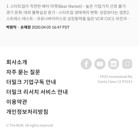
1. 스타트업이 직면한 베어 마켓(Bear Market) - 높은 기업가치 선정 불가:
경기 둔화, 대외 불확실성 증가 - 스타트업 생태계의 변화: 성장보다는 생존2.
스트레스 테스트 - 코로나바이러스로 성장동력을 잃은 VC와 CVC3. 비전과
사명을 재점검하라4. 일단 피한다. 그리고 힘을 합친다 - 위기를 벗어나기 위해
박원익
·
손재권
2020.04.05 16:47 PDT
뭉치는 실리콘밸리 VC, 액셀러레이터, 스타트업들 - 태스크포스 조직, 온라인
데모데이 개최 등5. 곰은 결국 지나간다 - 곰을 피하고 기회를 만났다: 구글,
페이팔, 에어비앤비, 스퀘어, 스트라이프 - 한인 스타트업들의 대응:
센드버드의 라운디 인수, 팬텀AI의 투자 유치 성공6. 곰이 사라진 후,
뛰어가려면 - 기업이 현재 어떤 단계에 있는지 파악하고, 적절히 대응
회사소개
자주 묻는 질문
2905 Homestead Rd,
더밀크 기업구독 안내
Santa Clara, CA 95051
더밀크 리서치 서비스 안내
이용약관
개인정보처리방침
© The Miilk. All rights reserved.