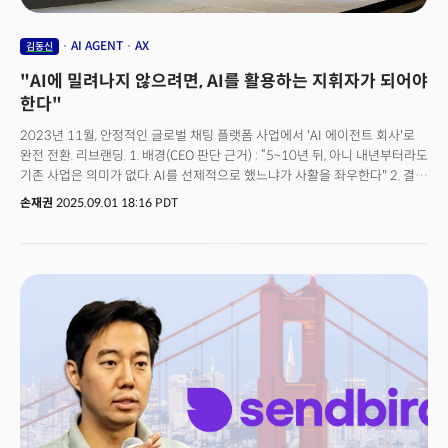
AI AGENT
AX
김동신
"AI에 밀려나지 않으려면, AI를 활용하는 지휘자가 되어야
한다"
2023년 11월, 안정적인 글로벌 채팅 플랫폼 사업에서 'AI 에이전트 회사'로
완전 전환. 리브랜딩. 1. 배경(CEO 판단 근거) : “5~10년 뒤, 아니 내년부터라도
기존 사업은 의미가 없다. AI를 선제적으로 했느냐가 사활을 좌우한다" 2. 결과
지표검색(SEO) 점수 단기 하락 → 3개월 만에 회복. 현재 신규 파이프라인의
손재권
2025.09.01 18:16 PDT
70%가 AI 관련 비즈니스구글 검색량에서 'AI 에이전트'가 'AI 챗봇'을 반년
만에 역전3. 챗봇 vs AI 에이전트 비교챗봇의 한계: 정적 데이터 기반 단순
응답, "앵무새" 수준의 기능, 문제 해결 불가, 단순 안내만 가능. 최종적으로 "이
전화번호로 연락하세요"로 종료AI 에이전트의 차별점 : 종합적 문제 판단 및
계획 수립, 실제 문제 해결 실행 능력, 예시: 배송 주소 변경 요청 시 본인 인증
후 실제 변경 완료, 백엔드 데이터베이스 직접 접근 및 상태 변경 가능고객
경험의 차이점 : (속도) AI 상담은 즉시 응답 vs 사람 상담 3분 대기도 견디기
어려움. (정확성) AI가 충분히 빠르고 정확하여 사람으로 돌아가고 싶지 않은
수준.