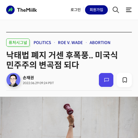
로그인
회원
가입
퓨처시그널
POLITICS
ROE V. WADE
ABORTION
낙태법 폐지 거센 후폭풍.. 미국식
민주주의 변곡점 되다
손재권
2022.06.29 09:24 PDT