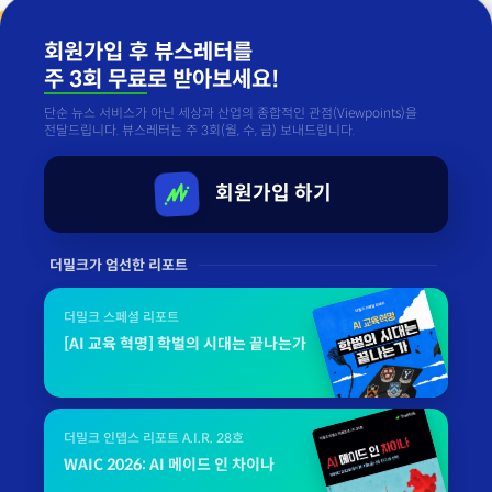
회원가입 후 뷰스레터를
주 3회 무료
로 받아보세요!
단순 뉴스 서비스가 아닌 세상과 산업의 종합적인 관점(Viewpoints)을
전달드립니다. 뷰스레터는 주 3회(월, 수, 금) 보내드립니다.
회원가입 하기
더밀크가 엄선한 리포트
더밀크 스페셜 리포트
[AI 교육 혁명] 학벌의 시대는 끝나는가
더밀크 인뎁스 리포트 A.I.R. 28호
WAIC 2026: AI 메이드 인 차이나