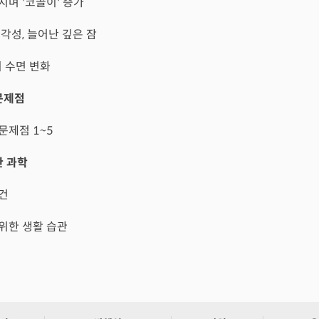
해지며 '코골이' 증가
 각성, 늘어난 깊은 잠
지 수면 변화
문제점
 문제점 1~5
한 과학
조건
 위한 생활 습관
결제 중 오류가 발생했습니다.