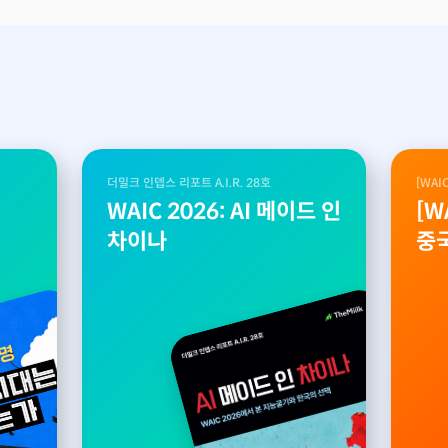
더밀크 인뎁스 리포트 A.I.R. 28호
[WAI
WAIC 2026: AI 메이드 인
[W
차이나
중국