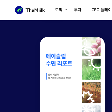
잠 못 드는 당신, 계
토픽
투자
CEO 플레
에이전틱AI시대
롱제비티/헬스케어
인프라/에너지
미국대전환
피지컬AI/로봇
디지털자산
AX비즈니스혁명
미래 교육/직업
전체 기사 보기