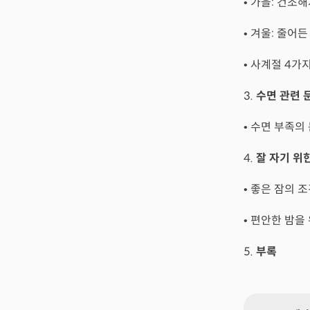
• 가을: 건조
• 겨울: 줄어든
• 사계절 4가
3.
수면 관련 
• 수면 부족의
4.
잘 자기 위
• 좋은 잠의 
• 편안한 밤을
5.
부록