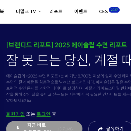
절 때문입니다
2027
이북
더밀크 TV
리포트
이벤트
CES
전체기사
K-웨이브
최신비디오
비디오
스타트업
혁신원정대
[브랜디드 리포트] 2025 에이슬립 수면 리포트
역사 및 개요
인자기(사람,돈,기술 이야기)
잠 못 드는 당신, 계절
필드 가이드
크리스의 뉴욕 시그널
CES2027 with TheM
더밀크 아카데미
에이슬립의 <2025 수면 리포트>는 AI 기반 8,700건 이상의 실제 수면 데
수면의 질과 패턴을 심층적으로 밝혀낸 보고서입니다. 에이슬립은 깊은 수면 부
더웨이브/트렌드쇼
보편적 수면 문제를 과학적 데이터로 설명하며, 계절과 라이프스타일 변화에
잠을 통해 삶의 질을 높이고 싶은 모든 사람에게 꼭 필요한 인사이트를 제공
밸리토크
알아보세요! 🛌
회원가입
또는
로그인
후
지금 바로
공유
하기
15.71MB