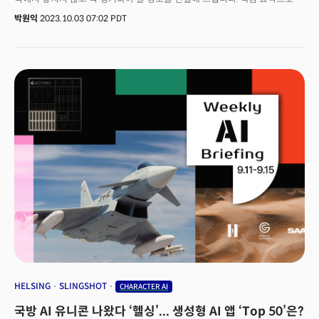
활발합니다. 어드밴스트마이크로디바이스(AMD)는 4분기 MI300칩을 출시할
독자분들이 시간을 아낄 수 있도록 돕고, ‘실리콘밸리+실리콘앨리’ 현장에서
박원익
2023.10.03 07:02 PDT
예정입니다. 인텔은 자사 가우디(Gaudi) 2 모델 칩이 엔비디아 H100보다
취재하는 더밀크만의 인사이트를 한 스푼 추가했습니다. 그럼 출발해 볼까요?
빠르다고 주장 중이죠. 엔비디아는 오는 11월 21일 실적발표에서 구체적인
내용을 전할 예정입니다.
HELSING
SLINGSHOT
CHARACTER AI
국방 AI 유니콘 나왔다 ‘헬싱’... 생성형 AI 앱 ‘Top 50’은?