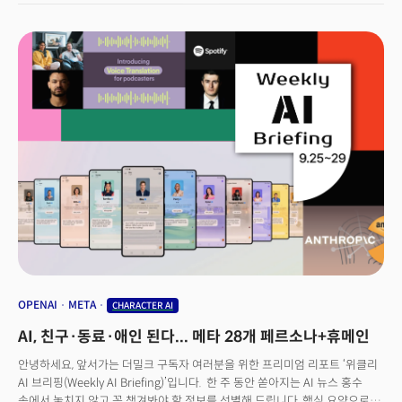
2024년 2분기부터 H200 칩을 사용할 예정입니다. 이에 크리스 카소
월프리서치 애널리스트는 가격 인상 가능성을 거론했죠. 그는 “이번 조치는
제품 개발 속도를 가속화하고 격차를 벌리면서 해자를 강화하는 조치”라고
평가했습니다. 디온 해리스(Dion Harris) 엔비디아 데이터센터 제품총괄은
“시장에서 일어나고 있는 일을 살펴보면 모델 크기가 급속히 확장하고
있다”면서 "우리가 최신의, 최고의 기술을 계속해서 빠르게 도입하는
이유”라고 말했습니다.엔비디아는 게이머를 위한 그래픽카드 제작에서
시작했습니다. 프로세서는 일종의 부업이었죠 하지만 AI 열풍으로 AI 기업,
클라우드사 등 대규모 데이터센터 운영자에게 각광받으며 해당 부서는 약
5년만에 회사에서 가장 큰 수익을 창출하는 부서로 성장했습니다. 엔비디아의
그래픽칩은 비교적 간단한 계산이 동시에 처리되는 병렬컴퓨팅 방식에 기반,
기존 인텔이 공급하는 프로세서를 제치고 대규모 주문을 받을 수 있었죠. 👉
엔비디아 바짝 추격하는 AMD이제 엔비디아는 AI 칩 시장의 80%가량을
점유하고 있습니다. 압도적 점유율에 칩 가격은 개당 4만달러로 천정부지로
뛰고, 공급까지 부족하면서 품귀 현상이 발생하고 있습니다. 여기에 더해
엔비디아는 기존 데이터센터 프로세서를 바꾸지 않는 것으로 알려져
있습니다. 그런데 왜 지금 신제품을 출시했을까요? 엔비디아는 여러 과제를
OPENAI
META
CHARACTER AI
맞고 있습니다. 그중 하나가 미중분쟁이죠. 조 바이든 미국 행정부가 중국으로
AI, 친구·동료·애인 된다... 메타 28개 페르소나+휴메인
첨단 기술을 제한하기 위해 저사양칩인 H800 모델도 판매금지 조치를
내리면서 회사는 타격을 입었습니다. 중국의 거대 기술 기업인 알리바바,
안녕하세요, 앞서가는 더밀크 구독자 여러분을 위한 프리미엄 리포트 ‘위클리
바이두, 바이트댄스, 텐센트 등은 50억달러 상당의 칩을 주문한 것으로
AI 브리핑(Weekly AI Briefing)’입니다. 한 주 동안 쏟아지는 AI 뉴스 홍수
알려졌죠.여기에 더해 엔비디아의 독주 체제를 깨기 위해 시장에서 움직임이
속에서 놓치지 않고 꼭 챙겨봐야 할 정보를 선별해 드립니다. 핵심 요약으로