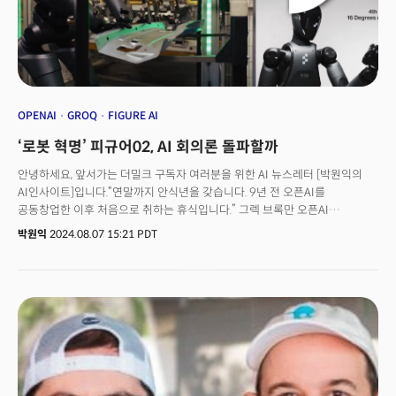
OPENAI
GROQ
FIGURE AI
‘로봇 혁명’ 피규어02, AI 회의론 돌파할까
안녕하세요, 앞서가는 더밀크 구독자 여러분을 위한 AI 뉴스레터 [박원익의
AI인사이트]입니다.“연말까지 안식년을 갖습니다. 9년 전 오픈AI를
공동창업한 이후 처음으로 취하는 휴식입니다.” 그렉 브록만 오픈AI
공동창업자 겸 사장(president)은 5일(현지시각) X(옛 트위터)에 올린 글을
박원익
2024.08.07 15:21 PDT
통해 이렇게 밝혔습니다. 회사 경영에서 물러나 잠시 휴직에 들어간다는
것이죠. 월가를 중심으로 ‘생성 AI 거품론’이 커지고 있는 상황에서 나온
갑작스러운 발표였습니다. 업계 리더인 오픈AI마저 흔들리는 것일까요? 오늘
레터에서는 대두된 생성 AI 거품론과 그 속에서 주요 AI 기업들이 어떻게
움직이고 있는지를 중점적으로 살펴봤습니다. 매주 수요일 발행하는
‘AI인사이트’를 통해 AI 리더들의 전략, 글로벌 테크업계 최신 흐름 및 중요
시그널을 놓치지 말고 확인하세요!