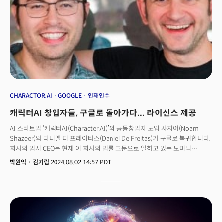
CHARACTOR.AI
GOOGLE
인재인수
캐릭터AI 창업자들, 구글로 돌아가다... 라이선스 제공
AI 스타트업 ‘캐릭터AI(Character.AI)’의 공동창업자 노암 샤지어(Noam
Shazeer)와 다니엘 디 프레이타스(Daniel De Freitas)가 구글로 복귀합니다.
회사의 임시 CEO는 현재 이 회사의 법률 고문으로 일하고 있는 도미닉
페렐라가 맡게 됩니다. 캐릭터AI는 2일(현지시각) 회사 블로그를 통해 이같은
박원익
·
김기림
2024.08.02 14:57 PDT
내용을 발표했습니다. 구글을 떠나 스타트업을 창업했던 노암과 다니엘이
다시 구글에 합류하는 걸 두고 AI 업계에서는 사실상의 ‘인재인수(acqui-
hire)’라고 평가하고 있습니다. 스타트업 창업자를 회사에 영입하며 충분한
보상을 지급, 일종의 엑시트(exit, 투자 회수)가 이뤄졌을 것이란 추측입니다.
👉 구글과 라이선스 계약... 회사 미래 불투명캐릭터AI는 ‘트랜스포머’
아키텍처를 소개한 논문(Attention is all you need) 공동 저자이자 구글