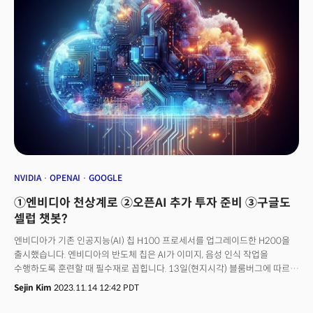
챗봇 '람다(LaMDA)'를 개발한 AI 전문가 노암과 구글에서 함께 일하던
다니엘이 2021년 설립했습니다. AI 기술을 활용해 사용자와 상호작용 할 수
있는 캐릭터를 만들고 관리하는 플랫폼을 제공합니다. 캐릭터AI는 a16z의
투자를 받고, 442만 명의 월간 활성 사용자를 확보하며 업계에서 주목을
받아왔습니다. 구글과 메타, 일론머스크의 xAI가 캐릭터AI 인수를 위해
3파전을 벌인다는 추측이 나오기도 했습니다. 이런 상황에서 회사의 핵심인
두 공동창업자가 구글로 복귀한다는 소식이 전해진 것입니다. 회사의 미래가
불투명해졌다는 전망이 나오는 이유입니다.회사 측은 성명에서 “캐릭터AI는
현재 보유한 LLM 기술에 대한 비독점 라이선스를 구글에 제공할 예정”이라며
“이번 계약으로 캐릭터AI가 지속적으로 성장하고, 전 세계 사용자를 위한
개인화된 AI 제품을 개발하는 데 집중할 수 있도록 더 많은 자금이 지원될
것”이라고 설명했습니다.
NVIDIA
OPENAI
GOOGLE
①엔비디아 천상계로 ②오픈AI 추가 투자 준비 ③구글도
셀럽 챗봇?
엔비디아가 기존 인공지능(AI) 칩 H100 프로세서를 업그레이드한 H200을
출시했습니다. 엔비디아의 반도체 칩은 AI가 이미지, 음성 인식 작업을
수행하도록 훈련할 때 필수재로 꼽힙니다. 13일(현지시각) 블룸버그에 따르면
이번 신제품 H200에는 고대역폭 메모리(HBM3e)가 내장돼 대규모 데이터
Sejin Kim
2023.11.14 12:42 PDT
세트에 더 잘 대응할 수 있게 됐죠. 아마존의 아마존웹서비스(AWS), 알파벳의
구글클라우드, 오라클클라우드 등 주요 클라우드사와 AI 제조업체는 오는