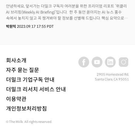
안녕하세요, 앞서가는 더밀크 구독자 여러분을 위한 프리미엄 리포트 ‘위클리
AI 브리핑(Weekly AI Briefing)’입니다. 한 주 동안 쏟아지는 AI 뉴스 홍수
속에서 놓치지 않고 꼭 챙겨봐야 할 정보를 선별해 드립니다. 핵심 요약으로
독자분들이 시간을 아낄 수 있도록 돕고, ‘실리콘밸리+실리콘앨리’ 현장에서
박원익
2023.09.17 17:55 PDT
취재하는 더밀크만의 인사이트를 한 스푼 추가했습니다. 그럼 출발해 볼까요?
회사소개
자주 묻는 질문
2905 Homestead Rd,
더밀크 기업구독 안내
Santa Clara, CA 95051
더밀크 리서치 서비스 안내
이용약관
개인정보처리방침
© The Miilk. All rights reserved.