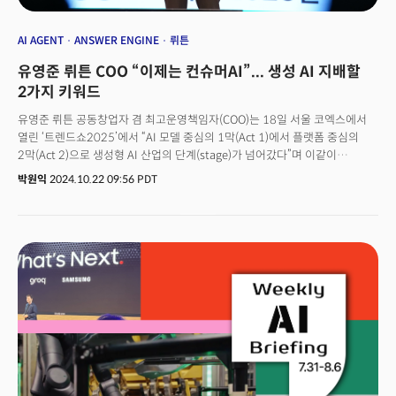
AI AGENT
ANSWER ENGINE
뤼튼
유영준 뤼튼 COO “이제는 컨슈머AI”... 생성 AI 지배할
2가지 키워드
유영준 뤼튼 공동창업자 겸 최고운영책임자(COO)는 18일 서울 코엑스에서
열린 ‘트렌드쇼2025’에서 “AI 모델 중심의 1막(Act 1)에서 플랫폼 중심의
2막(Act 2)으로 생성형 AI 산업의 단계(stage)가 넘어갔다”며 이같이
말했다. 오픈AI GPT-4, 구글 제미나이, 메타 라마 등 LLM(대규모 언어 모델)
박원익
2024.10.22 09:56 PDT
과 AI 모델 중심으로 진행됐던 생성 AI 산업 경쟁 구도가 ‘플랫폼 층위(layer)’
경쟁으로 바뀌며 컨슈머AI가 중요해졌다는 주장이다. 2021년 설립된 뤼튼은
대표적 생성형 AI 스타트업 중 하나로 평가된다. 지난 6월 250억원 규모의
프리 시리즈 B 투자 유치에 성공, AI 검색 및 다양한 캐릭터 기반 챗봇 등을
서비스하고 있다.