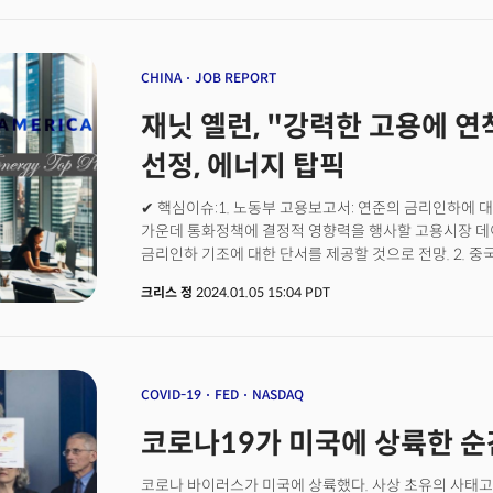
연준 정책 회의를 앞두고 최종 인플레이션 보고서로서 시
안정적으로 유지할 것으로 전망되지만 금리인하 시기에 
있는 것으로 관측된다.주식 시장은 연준의 금리 인하에 
S&P500은 2018년 이후 가장 긴 기간 동안 2% 이상
CHINA
JOB REPORT
부문에서는 국제에너지기구(IEA)의 보고서에 따라 원유
재닛 옐런, "강력한 고용에 연착
철광석 가격은 중국의 수요 둔화로 인해 하락세를 이어갔다
기사는 AI가 작성했습니다.
선정, 에너지 탑픽
✔ 핵심이슈:1. 노동부 고용보고서: 연준의 금리인하에 
가운데 통화정책에 결정적 영향력을 행사할 고용시장 데
금리인하 기조에 대한 단서를 제공할 것으로 전망. 2. 중
영향력을 행사한 자산운용사 중즈그룹(Zhongzhi Enterpris
크리스 정
2024.01.05 15:04 PDT
달러 이상을 관리했던 중즈그룹은 현재 총 4,200억~4,60
최대 규모의 파산 중 하나로 기록. 3. 애플에 대한 투
가운데 애플 최대 공급업체 폭스콘은 수요 감소로 인해 
전망. ✔ 자산시장동향:뉴욕증시는 예상보다 강력한 고
기대가 약화된 반면 재닛 옐런 재무장관이 연착륙에 대한 
COVID-19
FED
NASDAQ
+0.07%, S&P500 +0.18%, 나스닥 +0.09%)국
코로나19가 미국에 상륙한 순
신규고용 데이터로 상승. 10년 만기 국채 수익률은 4.0
강화되며 장단기 금리차의 역전폭은 축소. 달러는 고용데
지정학적 우려가 강화되고 수요 회복에 대한 기대가 겹치
코로나 바이러스가 미국에 상륙했다. 사상 초유의 사태고 