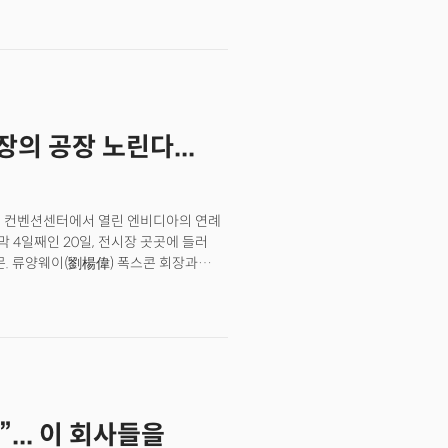
웰(Blackwell) 칩을, 텍사스주에서
 피트 이상의 제조 공간을 의뢰했다는
장의 공장 노린다...
산호세 컨벤션센터에서 열린 엔비디아의 연례
개막 4일째인 20일, 전시장 곳곳에 들러
문. 류양웨이(劉楊偉) 폭스콘 회장과
팀 타이완! 팀 타이완!!"을 외친 것.
이 '형제애'를 과시한 것이다.이 장면은
업 구조를 완전히 바꾸고 있는 상황을
명한 '폭스콘'이 AI 시대를 맞아 AI
로 재탄생하고 있다. 류양웨이 회장이 2025년을
 서버 매출이 아이폰 매출을 뛰어넘을
 글로벌 AI 하드웨어의 본산으로
”... 이 회사들을