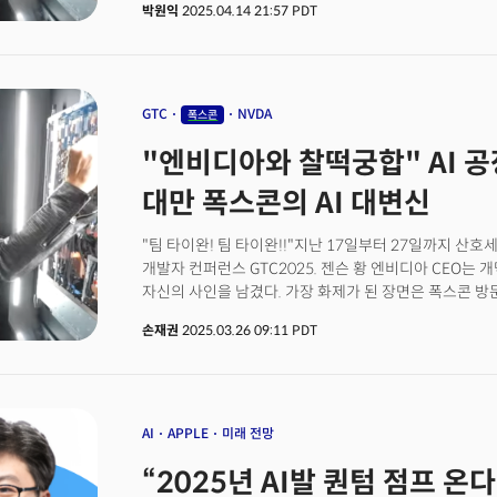
박원익
2025.04.14 21:57 PDT
파트너와 함께 애리조나주에서 엔비디아의 고성능 GPU 블랙
AI 슈퍼컴퓨터를 제작하고 테스트하기 위해 100만 평방
설명이다.
GTC
NVDA
폭스콘
"엔비디아와 찰떡궁합" AI 공
대만 폭스콘의 AI 대변신
"팀 타이완! 팀 타이완!!"지난 17일부터 27일까지 
개발자 컨퍼런스 GTC2025. 젠슨 황 엔비디아 CEO는 
자신의 사인을 남겼다. 가장 화제가 된 장면은 폭스콘 방
전시장을 지킨 임직원들이 젠슨 황 CEO를 맞이하며 함께 "
손재권
2025.03.26 09:11 PDT
대만계 미국인인 젠슨 황 CEO와 류양웨이(영 리우) 회장
상징적이다. '형제애'처럼 보인 장면이었지만 대만의 산
그대로 보여주고 있기 때문이다. 애플 아이폰의 제조사로 유
공장(팩토리)의 공장(Factory for AI factory) 으
"폭스콘의 AI 시대의 시작"으로 규정하고 2년후에는 AI
AI
APPLE
미래 전망
것으로 전망했을 정도. 애플의 주문자생산(OEM)을 넘어
“2025년 AI발 퀀텀 점프 온다
변신하게될지 주목된다.