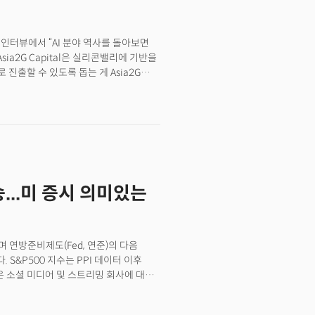
행한 인터뷰에서 “AI 분야 역사를 돌아보면
sia2G Capital은 실리콘밸리에 기반을
진출할 수 있도록 돕는 게 Asia2G
 코엑스에서 열리는 더밀크 트렌드쇼
대구경북과학기술원(DGIST) 전기전자
을 대표하는 IT융합전문가이자
...미 증시 의미있는
 연방준비제도(Fed, 연준)의 다음
S&P500 지수는 PPI 데이터 이후
은 소셜 미디어 및 스트리밍 회사에 대한
로 전망되며 강세로 전환했다. 달러
산자물가지수(PPI) 데이터는 다음 주