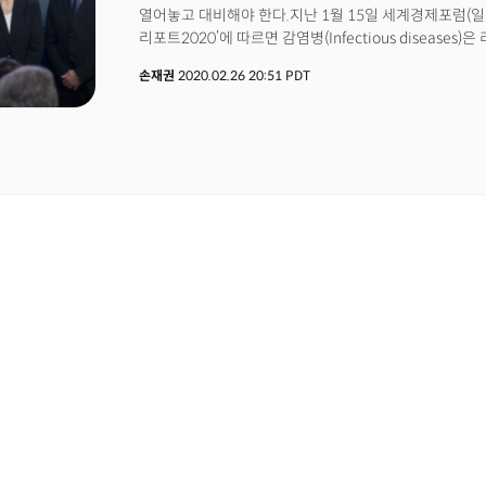
2.13% 상승. 브렌트유는 배럴당 79달러로 0.72% 상승
열어놓고 대비해야 한다.지난 1월 15일 세계경제포럼(일
구리는 경제 회복에 대한 기대로 소폭 상승.
리포트2020’에 따르면 감염병(Infectious disease
기후변화 대응 실패, 자연재해, 사이버 공격 등이 상위권
손재권
2020.02.26 20:51 PDT
예측됐다면 ‘글로벌 리스크’ 톱으로 올라갔을 것이다. 오는
시대'라고 해도 과언이 아닐 것이다. 그 시작이 코로나 바
28일(현지시간) 미 주식 시장이 폭락해서 이번 한 주가 
최악의 주로 기록됐다. 지금은 리스크보다 더 나쁜 ‘불확
가능하지만 불확실성(uncertainty)은 불안감을 야기
미국형님 ‘코로나19 사태 특집’에서 글로벌 경제 차원
대해 다뤘다.