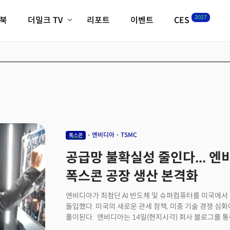
2027
이북
더밀크 TV
리포트
이벤트
CES
전체기사
K-웨이브
최신비디오
비디오
스타트업
혁신원정대
역사 및 개요
인자기(사람,돈,기술 이야기)
필드 가이드
크리스의 뉴욕 시그널
CES2027 with TheM
더밀크 아카데미
엔비디아
TSMC
폭스콘
더웨이브/트렌드쇼
공급망 불확실성 줄인다... 엔비
밸리토크
폭스콘 공장 생산 본격화
엔비디아가 최첨단 AI 반도체 및 슈퍼컴퓨터를 미국에서
돌입했다. 미국의 새로운 관세 정책, 미중 기술 경쟁 심
풀이된다. 엔비디아는 14일(현지시각) 회사 블로그를 
엔비디아의 AI 슈퍼컴퓨터를 생산할 공장을 설계 및 건설