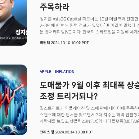
주목하라
정지훈 Asia2G Capital 파트너는 10일 더밀크와 진
2~3년에 한 번씩 퀀텀 점프가 있었다”며 이같이 말했다. A
둔 벤처캐피털(VC)이다. 한국의 스타트업을 지원해 세계로 
Capital의 목표다. 정지훈 파트너는 오는 18일 서울
박원익
2024.10.10 10:09 PDT
2025에서 ‘2025 생성AI 대예측’을 주제로 강연한다. 
컴퓨터공학과 겸임교수로도 활동하는 정 파트너는 한국
미래전략가로 꼽힌다.
APPLE
INFLATION
도매물가 9월 이후 최대폭 상승
조정 트리거되나?
월스트리트가 인플레이션 및 소매 판매 데이터에 주목하며
스탠스에 대한 단서를 찾으면서 3대 지수는 하락 전환했다. 
하락세를 보였고 넷플릭스(NFLX)와 메타플랫폼(META)
긍정적인 전망과 '틱톡 금지법'의 반사이익을 받을 것으
크리스 정
2024.03.14 13:38 PDT
제너럴(DG) 역시 낙관적인 전망을 제시하며 급등했다.생