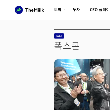
토픽
투자
CEO 플레
에이전틱AI시대
롱제비티/헬스케어
인프라/에너지
미국대전환
TAGS
피지컬AI/로봇
디지털자산
폭스콘
AX비즈니스혁명
미래 교육/직업
전체 기사 보기