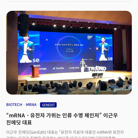
BIOTECH
MRNA
GENEDIT
“mRNA・유전자 가위는 인류 수명 체인저” 이근우
진에딧 대표
이근우 진에딧(GenEdit) 대표는 “유전자 치료의 대표인 mRNA와 유전자