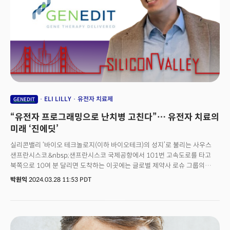
ELI LILLY
유전자 치료제
GENEDIT
“유전자 프로그래밍으로 난치병 고친다”… 유전자 치료의
미래 ‘진에딧’
실리콘밸리 ‘바이오 테크놀로지(이하 바이오테크)의 성지’로 불리는 사우스
샌프란시스코.&nbsp;샌프란시스코 국제공항에서 101번 고속도로를 타고
북쪽으로 10여 분 달리면 도착하는 이곳에는 글로벌 제약사 로슈 그룹의
자회사인 ‘제넨텍(Genentech)’, 대형 제약사 ‘머크(Merck)’의 리서치랩, 암젠
박원익
2024.03.28 11:53 PDT
(Amgen) R&D 센터 등 바이오테크 분야 혁신 기업 및 연구소가 밀집해
있다.&nbsp;유전자 치료제 스타트업 진에딧(GenEdit)은 이곳 사우스
샌프란시스코에서도 가장 뜨거운 제약사 일라이 릴리의 ‘게이트웨이 랩스’에
입주해 있었다. 일라이 릴리의 투자를 받은 핵심 협력 기업이기 때문이다.
진에딧은 올해 1월 제넨텍과 최대 6억2900만달러(약 8500억원)까지