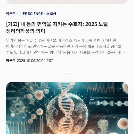
이근우
LIFE SCIENCE
노벨상
[기고] 내 몸의 면역을 지키는 수호자: 2025 노벨
생리의학상의 의미
우리의 몸은 매일 수많은 미생물, 바이러스, 세균과 싸워야 한다. 하지만
아이러니하게도, 면역계는 잘못 작동하면 자기 몸의 세포나 조직을 공격할
수도 있다.그래서 면역계는 ‘방어’와 ‘관용(자기 세포를 공격하지 않음)’ 사이의
섬세한 균형을 유지해야 한다. 예전에는 이 균형이 주로 흉선(가슴 중앙의
이근우
2025.10.06 20:04 PDT
면역기관) 안에서 이루어진다고 생각했다. 즉, 자기 몸을 공격할 위험이 있는
T세포는 흉선에서 미리 제거된다고 믿었던 것이다.하지만 사카구치 박사와
그의 연구진은 이런 기존 생각에 도전했다. 그는 몸의 말초 조직에서도 면역
조절이 이루어진다는 사실을 제시했다. 그리고 그 중심에는 ‘조절
T세포’(regulatory T cell)라는 특별한 면역세포가 중요한 역할을 한다고
밝혔다.유전자 퍼즐, Foxp3와 조절 T세포의 연결 고리사카구치 박사의 초기
발견 이후, 메리 브런코와 프레드 램즈델은 유전학을 이용해 중요한 연구를
진행했다. 그들은 일부 생쥐가 자가면역 질환에 잘 걸리는 이유가 특정
유전자의 돌연변이 때문이라는 사실을 밝혀냈다.그 유전자는 Foxp3라고
불리며, 면역 반응을 조절하는 단백질을 만드는 역할을 한다. 연구 결과, 이
유전자가 조절 T세포의 발달과 기능에 꼭 필요하다는 점이 드러났다.더
나아가 인간에서도 Foxp3 유전자의 돌연변이가 아이펙스 증후군(IPEX