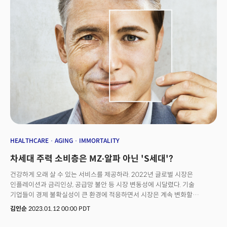
단계별로 기술료를 받는 계약도 체결했다.&nbsp;진에딧 실리콘밸리
본사에서 만난 이근우 대표는 “제넨텍이 첫 번째 단백질 의약품을 개발,
바이오테크 시장을 개척한 이래로 이 분야에서 혁신이 계속되고 있다”며
“코로나19 백신이 큰 매출을 만들어 냈고, 일라이 릴리는 최근 비만 치료제뿐
아니라 알츠하이머 치료제까지 개발했다”고 강조했다.&nbsp;생명 과학
기술의 발전으로 이미 '유전자 치료'의 세상에 살고 있다는 이 대표의
판단이다. 이근우 대표는 유전자 치료를 DNA, RNA 프로그래밍에 비유했다.
프로그래밍 언어로 다양한 앱, 웹을 개발하듯 유전자 구조도 프로그래밍해
병을 치료할 수 있다는 것이다. 유전자 프로그래밍에 AI가 사용되면서 혁신의
속도는 더 빨라지고 있다.&nbsp;이 대표는 “mRNA 코로나19 백신 개발 임상
시험은 65일 만에 진행됐다. 예전엔 3~4년이 걸리던 일”이라며 “엄청나게
빠른 속도로 백신을 만들 수 있었던 건 유전자 프로그래밍의 힘”이라고
설명했다.&nbsp;그는 이어 “이 기술을 활용하면 암이나 자가면역 질환에
적용하는 유전자 치료제를 개발할 수 있다”며 “유전자 가위 기술을 활용한
HEALTHCARE
AGING
IMMORTALITY
최초의 치료제도 이미 나왔다. 앞으로 이런 치료제가 수없이 많이 등장할
차세대 주력 소비층은 MZ∙알파 아닌 'S세대'?
것”이라고 했다.
건강하게 오래 살 수 있는 서비스를 제공하라. 2022년 글로벌 시장은
인플레이션과 금리인상, 공급망 불안 등 시장 변동성에 시달렸다. 기술
기업들이 경제 불확실성이 큰 환경에 적응하면서 시장은 계속 변화할
전망이다. CB인사이트는 투자활동과 경영진, 미디어, 특허 등을 분석해
김인순
2023.01.12 00:00 PDT
2023년 주목해야 할 기술 트렌드 중 첫번째로 '불멸 서비스(Immortality-as-
a-service)'를 꼽았다.