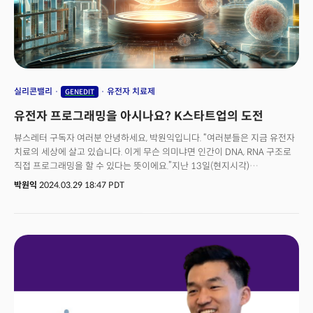
증후군) 같은 심각한 자가면역 질환을 일으킨다는 사실이 확인됐다.이후
사카구치 박사는 이러한 연구들을 종합해, Foxp3 유전자가 조절 T세포의
형성과 작동 원리를 조정한다는 메커니즘을 확립했다. 이로써 면역계가
'스스로를 공격하지 않는 법'을 배우는 원리가 명확해졌다. 이 발견은 단순한
과학적 호기심을 넘어, 자가면역 질환 치료의 길을 여는 결정적인 단서가 됐다.
실리콘밸리
유전자 치료제
GENEDIT
유전자 프로그래밍을 아시나요? K스타트업의 도전
뷰스레터 구독자 여러분 안녕하세요, 박원익입니다. “여러분들은 지금 유전자
치료의 세상에 살고 있습니다. 이게 무슨 의미냐면 인간이 DNA, RNA 구조로
직접 프로그래밍을 할 수 있다는 뜻이에요.”지난 13일(현지시각)
실리콘밸리에서 만난 이건우 진에딧 대표의 이야기를 듣고 충격을
박원익
2024.03.29 18:47 PDT
받았습니다. ‘유전자를 편집하는 방식으로 난치병 치료제를 만들 수
있다니…’더 놀라운 건 이런 새로운 접근 방식이 ‘실험실’에만 있는 게 아니라
이미 상용화되고 있다는 점이었습니다. 비만 치료제 ‘젭바운드’로 글로벌
시가총액 9위 기업에 오른 일라이 릴리가 대표적 사례입니다. 특정 단백질을
활용한 약물, 유전자 편집 등 바이오테크 분야에서 놀라운 혁신이 매일 같이
이뤄지고 있었습니다. 이렇게 혁신의 현장에서 글로벌 시장에 도전하는
K스타트업이 있습니다. 쉽진 않습니다. 하지만 그들은 도전하고 성취해 내고
있었습니다.