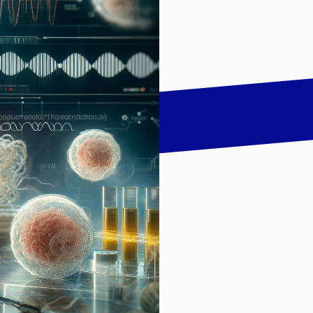
talk
LinkedIn
하기