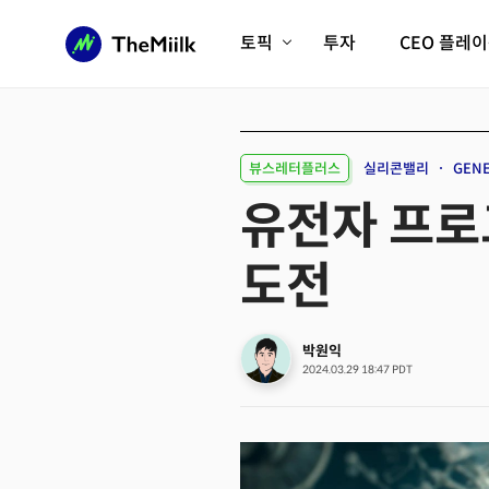
토픽
투자
CEO 플레
에이전틱AI시대
롱제비티/헬스케어
인프라/에너지
미국대전환
뷰스레터플러스
실리콘밸리
GENE
피지컬AI/로봇
디지털자산
유전자 프로
AX비즈니스혁명
미래 교육/직업
도전
전체 기사 보기
박원익
2024.03.29 18:47 PDT