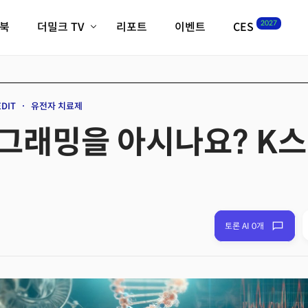
2027
이북
더밀크 TV
리포트
이벤트
CES
전체기사
K-웨이브
최신비디오
비디오
스타트업
혁신원정대
역사 및 개요
DIT
유전자 치료제
인자기(사람,돈,기술 이야기)
그래밍을 아시나요? K
필드 가이드
크리스의 뉴욕 시그널
CES2027 with TheM
더밀크 아카데미
더웨이브/트렌드쇼
밸리토크
토론 AI 0개