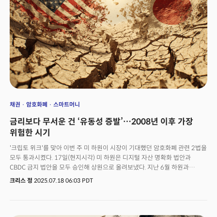
유로 규모로, 미국에 세 번째 공장 건설을 계획하고 있다. 클라우스 가이스도퍼
CEO는 "일부 미국 고객들이 높은 미국 관세에 직면한 아시아 공급업체를
대체하기 위해 미국에서 더 많은 생산을 현지화해달라고 요청했다"며 "이것이
미국에서 20-30% 추가 성장을 도울 것"이라 전했다.세계무역기구(WTO)는
올해 첫 3개월 동안 세계 상품무역량이 전년 동기 대비 5.3% 증가했다고
발표했다. 트럼프 행정부 취임 이후 관세를 예상한 기업들의 재고 확보에
북미로의 수입 급증이 이를 견인했다. WTO는 올해 상품 무역 전망치를 이전의
0.2% 감소에서 0.1% 성장으로 상향 조정했다.중국의 경우에도 직접적인
대미 수출은 올해 첫 5개월 동안 전년 대비 약 10% 감소했지만, 전체 수출은
6% 증가했다. 1차 무역전쟁 이후 무역 활로를 다각화하면서 아시아, 유럽,
아프리카로의 선적 증가가 성장을 뒷받침했다. 베트남, 태국, 멕시코를 포함한
채권
암호화폐
스마트머니
국가들로의 중국 수출이 특히 강세를 보였는데, 이는 중국 수출품이 이들
금리보다 무서운 건 ‘유동성 증발’…2008년 이후 가장
국가를 경유해 미국으로 향하는 우회 무역을 일정 부분 반영하는 것으로
분석된다.유럽중앙은행 집행이사회 멤버인 이자벨 슈나벨은 최근 중앙은행
위험한 시기
웹사이트에 게재된 인터뷰에서 "불확실성이 우리가 생각했던 것보다
'크립토 위크'를 맞아 이번 주 미 하원이 시장이 기대했던 암호화폐 관련 2법을
경제활동에 덜 부담을 주고 있는 것 같다"고 말했다. 유럽 제조업은 최근 몇
모두 통과시켰다. 17일(현지시각) 미 하원은 디지털 자산 명확화 법안과
달간 지속적으로 개선되고 있으며, 신규 주문, 신규 수출 주문, 향후 생산에
CBDC 금지 법안을 모두 승인해 상원으로 올려보냈다. 지난 6월 하원과
대한 선행지표들이 모두 3년 만의 최고치로 상승했다.
상원을 모두 통과한 스테이블 코인 규제안인 지니어스 법안에 이어 암호화폐
크리스 정
2025.07.18 06:03 PDT
시장은 이제 새로운 전환점을 맞이하게 됐다. 중요한 점은 세 가지 디지털 자산
관련 법안은 단순한 규제 완화가 아니라는 점이다. 이는 달러 패권을 디지털
시대에 맞게 재편하려는 미국의 전략적 설계라 할 수 있다. 디지털자산 시장
명확화 법안, 지니어스 법안, CBDC 금지 법안이라는 삼각편대는 겉으로는