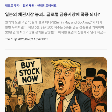
매크로 투자
일본 채권
엔캐리트레이드
일본의 채권시장 붕괴...글로벌 금융시장에 폭풍 되나?
월가의 오랜 격언 "5월에 팔고 떠나라(Sell in May and Go Away)"가 다시
한번 무력화됐다. 지난 5월 S&P 500 지수는 6%를 넘는 상승률을 기록하며
30년 만에 최고의 5월 성과를 달성했다. 하지만 표면적 상승세와 달리 자금
흐름에서는 이상 신호가 포착되고 있다.개인투자자와 기업들이 적극적인
크리스 정
2025.06.02 13:49 PDT
매수세를 보이는 가운데, 헤지펀드와 기관투자자들은 반대 행보를 보였다. 5월
한 달 동안 무려 195억 달러가 유출됐으며, 이 중 주식펀드에서만 95억
달러가 빠져나가 올해 최대 규모를 기록했다.특히 주목할 점은 안정적인
패시브 투자의 대표격인 ETF에서도 작년 12월 이후 최대 규모의 자금 유출이
발생했다는 사실이다. 이는 단순한 차익실현을 넘어 기관투자자들이 대규모
포트폴리오 재조정에 나섰음을 시사한다.이러한 자금 흐름의 역설은 시장
참여자들 간의 인식 차이를 보여준다. 개인투자자들이 상승 모멘텀에
집중하는 반면, 전문 투자기관들은 구조적 위험 요소들을 선제적으로
회피하고 있는 것으로 해석된다.