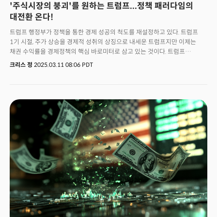
'주식시장의 붕괴'를 원하는 트럼프...정책 패러다임의
마크 저커버그는 메타플랫폼 분할을 요구하는 미 연방거래위원회(FTC)의
반독점 재판에서 첫 증인으로 출석했다. 엔비디아는 미국 내에서 최대
대전환 온다!
5,000억 달러 규모의 AI 장비를 생산할 계획이며, 인텔은 프로그래머블 칩
트럼프 행정부가 정책을 통한 경제 성공의 척도를 재설정하고 있다. 트럼프
부문 알테라의 지분 51%를 매각하기로 합의했다.JP모건 자산운용에 따르면,
1기 시절, 주가 상승을 경제적 성취의 상징으로 내세운 트럼프지만 이제는
강한 해외 수요 신호와 필요시 연준이 미국 국채를 지원할 것이라는
채권 수익률을 경제정책의 핵심 바로미터로 삼고 있는 것이다. 트럼프
기대감으로 국채 시장은 당분간 바닥을 다졌을 수 있다. 동사의 글로벌 채권
행정부가 경제 안정성의 새로운 핵심 지표로 채권, 특히 10년물 채권 수익률을
부문 책임자인 밥 미셸은 블룸버그 TV와의 인터뷰에서 "여기서 가격이
크리스 정
2025.03.11 08:06 PDT
최우선 데이터로 설정하며 경제정책의 전환을 단행하고 있다는 점은 주목할만
저점을, 금리가 고점을 형성하고 있다고 확신한다"며 "해외 투자자들과의
하다. 경기침체 위험이 고조되고 있지만 트럼프는 채권시장의 안정화에 정책
대화에서 그들이 국채를 처분하지 않고 있다"고 말했다.
초점을 더 집중하고 있어 그 배경에 관심이 집중되고 있다. 이는 단순한 정책
성공의 척도 변경이 아닌 경제 운영 철학의 패러다임 전환을 의미한다는
점에서 더욱 중요한 시사점을 주고 있다. 워싱턴의 정책 전문 미디어인
악시오스가 "채권 수익률이 트럼프 행정부의 새로운 북극성"이라고 한 표현은
미 행정부의 사고방식 변화를 정확히 포착한다. 스콧 베센트 재무장관이
명확한 어조로 "우리는 10년물 국채금리에 특별히 주목하고 있고 트럼프
대통령의 정책은 자연스럽게 이 금리를 하락시킬 것."이라 강조한 부분은
정책기조 변화를 그대로 드러낸다. 실제 트럼프는 폭스뉴스와의 인터뷰에서
경기침체 가능성을 묻는 기자의 질문에도 "지금은 미 경제의 전환점."이라며
사실상 경기 둔화를 용인하는 듯한 발언을 했다. 한때 주식시장의 퍼포먼스를
정책 성공의 중요한 지표로 인식했던 트럼프로 인해 시장에는 '트럼프
풋'이라는 용어까지 유행했다. 이는 시장의 하락에 언제든지 트럼프 대통령이
정책을 통해 지지를 해줄 것이란 믿음에 기인했다. 하지만 주식시장에 갑자기
차가워진 트럼프, '트럼프 풋'은 사라진 것일까?