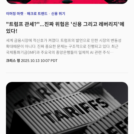
이머징 마켓
매크로 트렌드
신용 위기
"트럼프 관세?"...진짜 위험은 '신용 그리고 레버리지'에
있다!
세계 금융시장에 적신호가 켜졌다. 트럼프의 발언으로 인한 시장의 변동성
확대때문이 아니다. 진짜 중요한 문제는 구조적으로 진행되고 있다. 최근
국제통화기금(IMF)과 주요국의 중앙은행들이 일제히 AI 관련 주식
밸류에이션에 경고를 보내고 있는 상황에서 이머징마켓에서는 기업 부실이
크리스 정
2025.10.13 10:07 PDT
연쇄적으로 터져나오고 있다. 여기에 미국에서도 기업 파산이 5년 만에
최고치를 기록하며 글로벌 경제에 위험 징후가 동시에 깜빡이고 있다.
크리스탈리나 게오르기에바 IMF 총재는 9일(현지시각) IMF와 세계은행의
가을 정례회의를 앞두고 진행한 연설에서 "현재 주식 밸류에이션이 25년 전
인터넷 열풍 당시 수준으로 향하고 있다"고 밝히며 "급격한 조정이 발생하면
금융 여건 긴축으로 세계 성장이 둔화되고, 특히 개발도상국에 심각한 타격을
줄 것"이라고 경고했다.이번 경고가 의미 있는 이유는 2000년 10월과
비교해도 훨씬 직설적이라는 분석 때문이다. 2000년 당시 IMF는
세계경제전망에서 주식 밸류에이션이 "여전히 높다"며 불균형이 "무질서하게
풀릴" 가능성을 조심스럽게 언급했다. 그러나 몇 달 뒤 시장은 급락했고
연준은 긴급 0.5%포인트의 급격한 금리 인하로 대응해야 했다.문제는 이런
경고가 IMF에서만 나온것이 아니라는 점이다. 이 외에도 영란은행은 "급격한