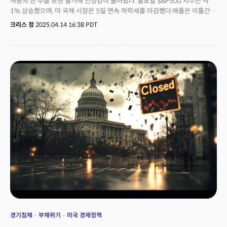
격동의 한 주를 보낸 월가에 안정감이 돌아왔다. 월요일 S&P500 지수는 약
1% 상승했으며, 미 국채 시장은 5일 연속 하락세를 마감했다.애플은 이틀간
6% 이상 급등하며 대형주 상승을 주도했다. 트럼프 대통령이 25% 관세를
크리스 정
2025.04.14 16:38 PDT
부과할 예정이던 자동차 부품에 대한 예외 가능성을 시사하자 자동차
기업들도 강세를 보였다. 미 국채 10년물 금리는 최근 20년래 최대 상승폭을
기록한 후 하락 전환했다.스콧 베센트 재무장관은 최근 국채 시장 급락에 대한
우려를 일축했다. 그는 블룸버그 TV와의 인터뷰에서 "외국 투자자들의 미
국채 대량 매도는 없다"며 지난주 10년물과 30년물 국채 경매에서 오히려
외국인 수요가 증가했다고 언급했다.블랙록 투자연구소 전략가들은 트럼프
행정부의 글로벌 무역 파트너에 대한 관세 유예 조치 이후 미국과 일본 주식에
대한 투자를 확대하기로 결정했다고 밝혔다. 다만 장기 미 국채는 여전히
회피하고 있다. 장 부아뱅과 웨이 리를 포함한 블랙록 전략가들은 "금융
사고의 단기적 위험이 완화되었다"고 평가했다.반면 시티그룹 전략가들은
무역전쟁이 경제 성장과 기업 실적을 약화시키고 있다며 미국 주식에 대한
전망을 하향 조정했다. 모건스탠리의 마이클 윌슨은 "최악은 지났을 수 있지만
아직 안심할 수 없다"며 "주말 동안의 추가 양보와 상호 관세에 대한 90일
유예로 단기 경기침체 가능성은 줄었지만, 불확실성은 여전히 높다"고
지적했다.기업 소식으로는 골드만삭스가 JP모건과 모건스탠리에 이어 주식
트레이딩 부문에서 역대 최고 실적을 기록했다. 시장의 급격한 변동성은
수익을 내는 기회를 제공하지만 더 큰 손실 위험도 수반한다. 시장 용어로,
투자자들이 변동성을 활용해 수익을 올리는 시기는 '좋은 변동성'으로, 반대로
거래를 회피하여 유동성을 약화시키는 경우는 '나쁜 변동성'으로
경기침체
부채위기
미국 경제정책
간주된다.IDC에 따르면 애플의 아이폰 출하량은 1분기에 10% 증가했다.