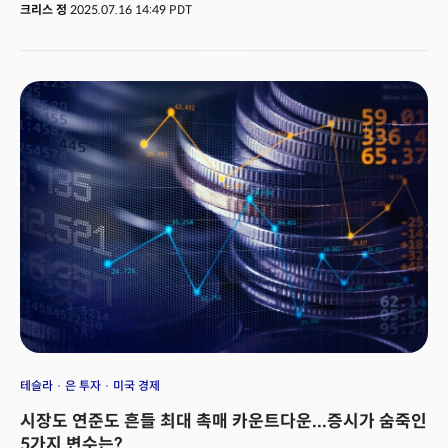
더욱 충격적인 것은 금리 변화의 속도, 즉 채권 가격의 하락 속도다. 일본
크리스 정
2025.07.16 14:49 PDT
10년물 국채금리는 지난 1년간 무려 49.05% 급등하며 채권시장이 사실상
붕괴하고 있음을 시사했다. 이는 수십 년간 제로금리 정책에 안주해온 일본의
금융 시장이 얼마나 큰 충격에 빠져있는지를 극명하게 보여준다. 채권 시장의
붕괴로 일본 4대 생명보험사의 국내 채권 미실현 손실은 1분기에만 150억
달러에서 600억 달러로 4배나 증가했다는 분석이다.문제는 미국와 일본,
그리고 유럽을 포함한 주요 선진국 채권시장의 붕괴가 단순히 금리 상승이
아니라 지난 40년간 지속된 '대안정기(Great Moderation)' 시대의 종료를
알리는 구조적 전환점이라는 점이다.
테슬라
은 투자
미국 경제
시장도 연준도 흔들 최대 촉매 카운트다운...증시가 숨죽인
5가지 변수는?