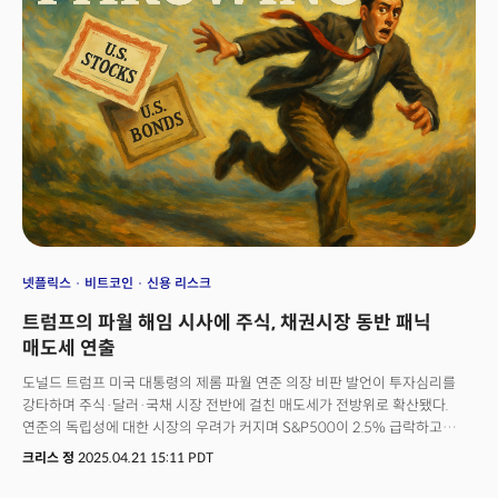
"미국 행정부가 경제 전망에 전례없는 수준의 불확실성을 이미 초래한
상황에서 파월의 해임 시도는 미국 자산에 대한 매도세를 촉발했다."며 월요일
시장의 혼란을 설명했다. 법률 전문가들은 대통령이 법적으로 연준의장을
쉽게 해임할 수 없다고 지적했고 파월 의장 역시 요청을 받더라도 사임하지
않을 것이라고 밝혔으나 시장의 우려는 가시지 않았다. 특히 워싱턴의
공격적인 무역 관세 정책이 경기침체 우려를 증폭시키고 있는 상황에서
연준의 통화정책에 대한 불확실성은 그대로 미국 자산에 대한 의구심으로
이어졌다. 미 국채는 월요일 하루에만 10년물 국채 수익률이 2% 가까이
급등하며 채권 가격이 급락, 안전자산으로써의 지위가 흔들리고 있음을
시사했다. 글로벌 기축통화이자 금융위기에 가장 안전한 자산으로 인식되는
'현금'인 달러의 위치는 더 초라해졌다. 달러 인덱스는 주요 10개국 통화 대비
약세로 전환했고 3년 만에 최저치로 하락했다. 반면 또다른 기축통화인
엔화는 지난해 9월 이후 가장 높게 올랐고 유로화 역시 3년 이상 만에
넷플릭스
비트코인
신용 리스크
최고치로 상승했다.
트럼프의 파월 해임 시사에 주식, 채권시장 동반 패닉
매도세 연출
도널드 트럼프 미국 대통령의 제롬 파월 연준 의장 비판 발언이 투자심리를
강타하며 주식·달러·국채 시장 전반에 걸친 매도세가 전방위로 확산됐다.
연준의 독립성에 대한 시장의 우려가 커지며 S&P500이 2.5% 급락하고
다우지수가 950포인트 이상 무너지는 등 하락세는 광범위했다. 다만 부활절
크리스 정
2025.04.21 15:11 PDT
휴일과 실적 발표 시즌에 따른 영향으로 거래량은 평균 대비 20% 감소한
수치로 평소에 비해 가벼운 시장으로 인해 변동폭은 더 컸다. 특히 블룸버그