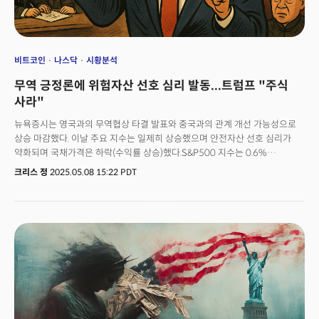
비트코인
나스닥
시황분석
무역 긍정론에 위험자산 선호 심리 발동...트럼프 "주식
사라"
뉴욕증시는 영국과의 무역협상 타결 발표와 중국과의 관계 개선 가능성으로
상승 마감했다. 이날 주요 지수는 일제히 상승했으며 안전자산 선호 심리가
약화되며 국채가격은 하락(수익률 상승)했다.S&P500 지수는 0.6%
상승했으며 장중 4월 2일 고점을 일시적으로 돌파하는 강세를 연출했다. 특히
크리스 정
2025.05.08 15:22 PDT
경기민감도가 높은 중소형주 중심의 러셀 2000 지수는 1.8%나 급등했다.
10년물 미국 국채 수익률은 11bp(베이시스포인트) 상승한 4.38%를
기록했으며, 비트코인은 10만달러를 돌파했다.트럼프 대통령은 영국과의
무역 프레임워크를 "역사적 성과"로 평가하며 글로벌 경제 개혁의 첫단계라고
강조했다. 특히 트럼프 행정부의 최대 관세 표적인 중국과의 무역협상에 대해
"실질적 진전이 있을 것"이라는 낙관적 전망을 내놓았다.더불어 트럼프
대통령은 "지금이 주식을 매수할 시점"이라고 직접 언급하며 긍정적인 무역
협상 소식과 공화당의 감세정책 노력이 투자자들에게 낙관적인 이유가 될
것이라고 밝혔다.트럼프 대통령은 협상이 원활할 경우 중국 상품에 부과된
145% 관세 인하 가능성을 시사했지만 일부 전략가는 여전히 부정적인