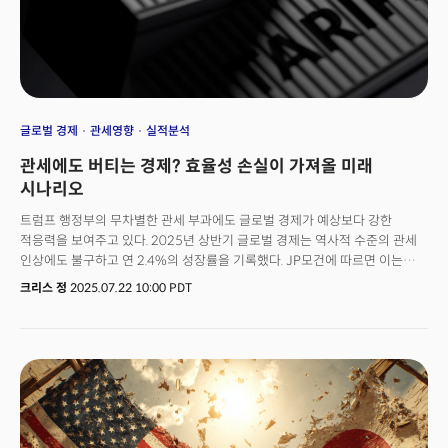
시장 조정" 위험을 공식 경고했고 유럽중앙은행 정책위원들도 우려를
공개적으로 표명했다. 호주중앙은행도 이달 시장 취약성을 지적했다. ECB는
한 달 전 정책회의에서 "갑작스럽고 급격한 가격 조정" 가능성을 논의했고
제롬 파월 연준 의장 역시 지난 9월 시장이 "고평가 상태"라고 언급했다.
글로벌 경제
관세영향
실적분석
관세에도 버티는 경제? 효율성 손실이 가져올 미래
시나리오
트럼프 행정부의 무차별한 관세 부과에도 글로벌 경제가 예상보다 강한
적응력을 보여주고 있다. 2025년 상반기 글로벌 경제는 역사적 수준의 관세
인상에도 불구하고 연 2.4%의 성장률을 기록했다. JP모건에 따르면 이는
장기 추세와 거의 동일한 수준이다. 무역량은 활발하게 유지되고 있으며,
크리스 정
2025.07.22 10:00 PDT
대서양 양안의 주식시장은 사상 최고치를 경신했다. 유럽에서 아시아에
이르는 성장 전망 역시 상향 조정되고 있다. 가장 근본적인 이유는 트럼프
1기의 첫 번째 무역전쟁과 팬데믹의 공급충격으로 인한 학습효과 덕분이다.
기업들은 팬데믹 기간 동안 학습한 공급망 방어 전략을 활용해 관세 충격을
흡수하고 있다. 피터슨 국제 경제 연구소의 마커스 놀랜드 부원장은 그동안
혼란스러웠던 정책과 상황으로 인해 기업들이 도입한 헤징이 충격을 흡수하고
있다고 분석했다.실제 많은 국제 기업들이 이미 주요 수출시장에서 현지
생산에 더 많이 의존하고 있다. 독일 팬 제조업체 EBM Papst는 연 매출 25억