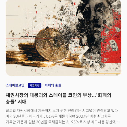
암호화폐 산업을 수용하는 듯 보이지만, 실제로는 민간 디지털 화폐를 달러
시스템 내로 흡수하면서 중앙은행의 디지털 화폐 발행권은 봉쇄하는 균형을
요구하고 있다. 특히 지니어스 법안이 달러 기반 스테이블코인을 장려하는
것은 우연이 아니다. 미국 국채 수요 부족 문제를 해결하면서 동시에 달러의
글로벌 유통을 디지털 영역까지 확장하려는 의도가 명확하다. 이는 흔들리는
'달러 패권'을 유지하고 중국의 디지털 위안화나 유럽의 디지털 유로
프로젝트에 대한 선제적 방어막이기도 하다.놀랍게도 시장의 반응은 극명하게
엇갈린다. 이더리움 ETF로 하루 7억 2700만 달러가 유입되고 선물
미결제약정이 사상 최고치를 기록하며 기관 자금의 폭발적인 관심을
이끌어냈다. 하지만 동시에 14년간 잠자던 사토시 나카모토 추정 지갑에서
8만 개가 넘는 비트코인이 매도를 위해 거래소로 이동한 것은 다른 해석이
필요하다. 이 거래는 단순한 차익 실현이 아니라 암호화폐 생태계의 구조적
전환을 알리는 신호탄이다. 그동안 여전히 초기 채굴자들이 대다수를
보유했던 비트코인이 기관과 일반 투자자들에게 재분배되면서 소유권의
민주화가 진행되고 있는 것이다. 이는 장기적으로 시장 안정성에 긍정적
스테이블코인
화폐의 충돌
채권시장
영향을 미칠 것이지만, 단기적으로는 "뉴스에 팔아라"는 격언이 현실화될
채권시장의 대붕괴와 스테이블 코인의 부상...'화폐의
위험을 내포한다.
충돌' 시대
글로벌 채권시장에서 지금까지 보지 못한 전례없는 시그널이 관측되고 있다.
미국 30년물 국채금리가 5.01%를 재돌파하며 2007년 이후 최고치를
기록한 가운데, 일본 30년물 국채금리는 3.195%로 사상 최고치를 경신했다.