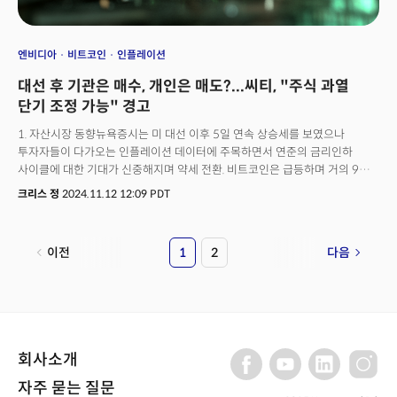
엔비디아
비트코인
인플레이션
대선 후 기관은 매수, 개인은 매도?...씨티, "주식 과열
단기 조정 가능" 경고
1. 자산시장 동향뉴욕증시는 미 대선 이후 5일 연속 상승세를 보였으나
투자자들이 다가오는 인플레이션 데이터에 주목하면서 연준의 금리인하
사이클에 대한 기대가 신중해지며 약세 전환. 비트코인은 급등하며 거의 9만
달러에 육박했으나 일부 투자자들 사이에서 차익 실현 매도세가 나타나며
크리스 정
2024.11.12 12:09 PDT
하락 전환. 연준이 주목하는 2년물 국채 금리는 10월 소비자물가지수(CPI)가
예상보다 높게 발표될경우 4.45%를 돌파할 것으로 전망. 이는 연준의
금리인하 기조가 더 신중해질 수 있음을 시사. 2. 미국 주식에 대한 '긍정론'과
이전
1
2
다음
자산 노출은 역대급으로 상승미 대선 이후 미 주식에 대한 투자자들의 자산
노출 현황이 2013년 이후 최고 수준에 도달하면서 과매수세에 대한 우려로
차익 실현이나 조정이 발생할 가능성 증가.뱅크오브아메리카에 따르면 대선
이후 기관 및 헤지펀드들은 미국 주식을 대량 매수했으나 개인 투자자들은
반대로 큰 규모의 매도세를 기록하며 위험 회피 심리를 시사.달러는 트럼프
행정부의 '미국 우선주의' 정책에 대한 기대로 2022년 11월 이후 최고치를
회사소개
기록한 반면 유로화는 1년 만에 최저치로 하락.미국의 경제가 견고하게
유지되고 소비 지출 역시 강력한 추세를 지속하면서 미 국채 금리는 강세. 특히
자주 묻는 질문