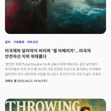
의견을 제시했다. 파와드 라자크자다, 씨디인덱스의 최고전략가는 "주말 미중
회담은 외교적 해빙에 가까우며 돌파구가 될 순간은 아니다"라고 신중한
견해를 밝혔다. 그는 "장기적인 협상 국면이 될 수 있으며, 이는 위험자산의
상승 잠재력을 제한할 수 있다"고 덧붙였다.
달러
기축통화
비트코인
미국채와 달러까지 버리며 '셀 아메리카'...미국의
안전자산 지위 위태롭다
'완전한 재앙(Total Disaster)'뉴욕 금융시장에 재앙과도 같은 날이었다.
투자자들은 미국 주식 뿐 아니라 가장 안전한 자산으로 평가받는 미국채와
달러까지 모두 내던지며 시장을 떠나갔다. 트리거가 된 것은 도널드 트럼프
대통령의 발언이었다. 그는 제롬 파월 연방준비제도(연준) 의장의 해임
크리스 정
2025.04.21 19:06 PDT
가능성을 언급하며 즉각적인 금리인하를 압박했다. 하지만 이는 100년이
넘는 기간동안 독립성을 유지했던 연준에 대한 간섭으로 이해됐다. 시장은
이에 'Sell America'로 대답했다. 일반적으로 글로벌 금융시장의 불안정에
안전자산으로 인식되는 미국채와 달러는 더이상 투자자들의 선택을 받지
못했다. 제롬 파월의 해임 가능성이 제기되면서 시장은 이를 미국 통화정책의
불확실성으로 인식했다. 이안 리넨, BMO 캐피탈 미국 금리 전략책임자는