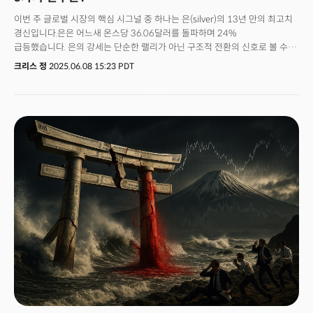
이번 주 글로벌 시장의 핵심 시그널 중 하나는 은(silver)의 13년 만의 최고치
경신입니다.은은 어느새 온스당 36.06달러를 돌파하며 24%
급등했습니다. 은의 강세는 단순한 랠리가 아닌 구조적 전환의 신호로 볼 수
있습니다. 은 ETF에 7.7억 달러가 유입된 반면 금 ETF에서는 18억 달러가
크리스 정
2025.06.08 15:23 PDT
빠져나간 것은 투자자들이 산업 수요와 인플레이션 헤지를 동시에 노리고
있음을 보여줍니다.동시에 미국 고용시장에는 균열이 감지되고 있습니다. 5월
신규 고용은 예상을 상회했지만, 과거 수치의 대폭 하향 조정과 노동참여율
하락은 경기 둔화의 전조입니다. 여기에 트럼프와 머스크의 충돌로 테슬라가
17% 폭락하며 정치 리스크의 위력을 실감케 했습니다.이번 주 밀키스레터는
실버 랠리의 의미부터 고용시장의 숨겨진 신호, 그리고 방산·사이버보안
ETF로의 자금 이동까지 지금 놓쳐서는 안 될 투자 인사이트를 담았습니다.