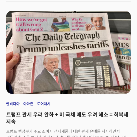
달러 지수는 0.7% 하락하며 15개월 만에 최저치를 기록했고, 10년물 미 국채
수익률은 4.4%까지 내려갔다.안전자산으로 여겨지는 금은 온스당
3,400달러를 돌파하며 또 다른 신기록을 세웠고, 스위스 프랑은 달러 대비 약
1% 강세를 보였다. 미국 신용시장에서는 투자등급 채권 부도 위험에 대한
보호 비용이 1주일 이상 만에 최고치로 상승하는 등 크레딧 리스크에 대한
우려도 악화됐다. 트럼프 대통령은 이날 자신의 소셜 미디어 '트루스 소셜'을
통해 "사실상 인플레이션이 없으며 선제적 금리 인하가 필요한 때"라고
주장하며 연준에 대한 압박을 강화했다. 케빈 해셋 국가경제위원회(NEC)
위원장은 지난 금요일 트럼프 대통령이 파월 의장 해임 가능성을 검토
중이라고 언급했다.파월의 해임 가능성에 월가는 엄중한 경고를 내렸다.
페퍼스톤의 마이클 브라운 선임 연구 전략가는 "파월이 해임된다면
금융시장에 엄청난 변동성이 주입되고, 상상할 수 있는 가장 극적인 방식으로
미국 자산에서 투자자들이 빠져나갈 것"이라고 경고했다. 그는 "연준의
독립성이 명백히 위협받고 있으며, 달러화 탈피와 미국 패권에서 벗어나는
움직임이 점점 현실적인 가능성이 되고 있다"고 덧붙였다.헤지펀드
업계에서도 우려가 고조되고 있다. 엘리엇 인베스트먼트 매니지먼트의 창업자
폴 싱어는 최근 아부다비에서 열린 비공개 행사에서 "미 달러가 기축통화
엔비디아
아마존
도어대시
지위를 잃을 수 있다."고 경고했다.
트럼프 관세 우려 완화 + 미 국채 매도 우려 해소 = 회복세
지속
트럼프 행정부가 주요 소비자 전자제품에 대한 관세 유예를 시사하면서