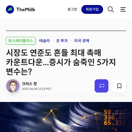
로그인
회원
가입
뷰스레터플러스
테슬라
은 투자
미국 경제
시장도 연준도 흔들 최대 촉매
카운트다운...증시가 숨죽인 5가지
변수는?
크리스 정
2025.06.08 15:23 PDT