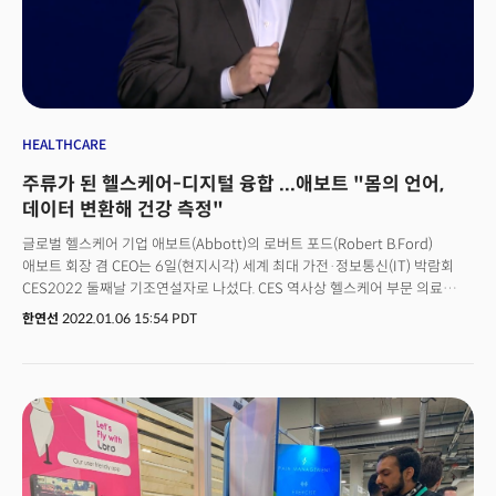
금을 포함한 인플레이션 헤지에 뛰어들었는데요. 비트코인이 인플레이션
헤지에 건전한 역할을 하고 있는지에 대한 의견이 엇갈리고 있다고 CNBC가
전했습니다. 지난주 골드만삭스는 비트코인이 금을 대체할 시장 점유율을
차지하면서 잠재적으로 10만달러까지 상승할 것이라고 전망했습니다. 반면
다른 한편에서는 주식과 비슷한 흐름을 보이면서 인플레이션 헷지 역할에
대한 부정적인 의견도 나오고 있습니다. 노엘 애치슨 제네시스 글로벌
트레이딩 시장 인사이트 총괄 담당자는 "비트코인이 지난 수개월 간 위험자산
HEALTHCARE
같은 움직임을 보였다"면서 "시장이 불안해질 경우 비트코인 가격이
주류가 된 헬스케어-디지털 융합 ...애보트 "몸의 언어,
급락한다"고 분석했습니다. 또 제프 도먼 아카 최고투자책임자(CIO)는
"비트코인이 다른 암호화폐 자산과 분리되고 있다"며 "거시환경과 주식시장을
데이터 변환해 건강 측정"
반영하고 있다. 지난 2년동안 비트코인의 시장 역학구조가 달라졌다"고
글로벌 헬스케어 기업 애보트(Abbott)의 로버트 포드(Robert B.Ford)
덧붙였습니다.
애보트 회장 겸 CEO는 6일(현지시각) 세계 최대 가전·정보통신(IT) 박람회
CES2022 둘째날 기조연설자로 나섰다. CES 역사상 헬스케어 부문 의료
기업의 대표가 기조연설 메인 무대에 서는 것은 처음 있는 일이다.포드 회장은
한연선
2022.01.06 15:54 PDT
이날 헬스케어 분야의 빠른 진화와 발전 방향, 그리고 혁신이 인류에
가져다주는 혜택을 소개했다. 그는 "우리는 인류에게 보다 개인적이면서도
정확한 '케어'를 제공할 수 있는 미래를 창조하고 있다"며 "(의료서비스가
필요한)사람들에게 더욱 편의와 통제력을 제공하는 한편, 그 어느 때보다도
더욱 접근성을 높여 확장된 미래를 만들어나갈 것"이라는 비전을 밝혔다.그는
헬스케어 혁신이 인간의 능력을 완전히 새로운 수준으로 끌어올릴 수 있을
것이라고 내다봤다. 포드 회장은 “건강상의 문제를 조기에 발견하고 심지어
그것이 일어나지 않도록 예방할 수 있다. 보건과 기술의 융합은 의료의