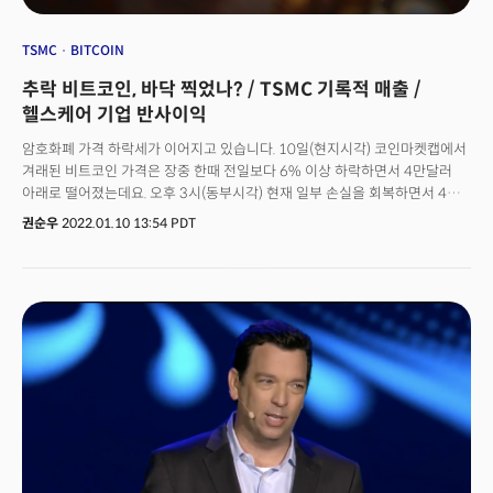
TSMC
BITCOIN
추락 비트코인, 바닥 찍었나? / TSMC 기록적 매출 /
헬스케어 기업 반사이익
암호화폐 가격 하락세가 이어지고 있습니다. 10일(현지시각) 코인마켓캡에서
겨래된 비트코인 가격은 장중 한때 전일보다 6% 이상 하락하면서 4만달러
아래로 떨어졌는데요. 오후 3시(동부시각) 현재 일부 손실을 회복하면서 4만
1313달러에 거래됐습니다. 이는 지난해 8월 5일 이후 최저가인데요. 작년
권순우
2022.01.10 13:54 PDT
11월 역대 최고가인 6만 9000달러를 기록한 이래 40% 이상 급락한
가격입니다. 이더리움 가격도 하락세를 보이고있는데요. 이날 오전 중
3000달러에 미치지 못한 2940달러까지 떨어졌다가 3034달러까지 회복 후
거래가 이뤄지고 있습니다. 이런 하락세는 시장의 불안함을 그대로 반영하는
지표인데요. 미국 중앙은행인 연방준비제도이사회(Fed)의 긴축기조로 인해
예상보다 빠르고 큰 폭의 금리인상을 예고한 상태입니다. 이에 따라 10년물 미
국채금리가 연일 상승세를 보이고 있습니다. 이날 10년물 금리는 1.8%까지
상승했습니다. 지난해 말 1.5%에서 상승세를 이어가고 있습니다. 투자자들이
기존금리 인상에 따른 위험하고 성장 지향적인 자산에서 포지션을 바꾸고
있는 것으로 풀이됩니다. 👉 비트코인 이대로 주저앉을까, 반등할까? 향후
비트코인을 비롯한 암호화폐 투자와 관련한 기관들의 전망은 엇갈립니다.
30년 만에 가장 큰 폭의 인플레이션을 경험하면서 투자자들은 비트코인과