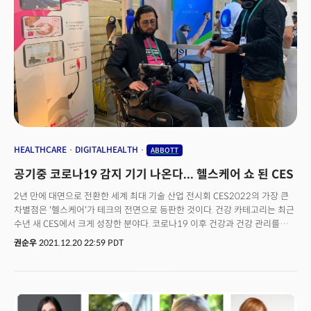
디지털화와 민주화를 만들어낼 것"이라며 "환자와 의사 사이에 공유할 수
있는 언어가 생기고, 개개인이 건강을 더욱 잘 통제할 수 있도록 힘을 실어줄
것"이라고 덧붙였다. 애보트는 헬스케어 분야 혁신의 선두주자다. 포드 회장은
“헬스케어 혁신은 지금도 곳곳에서 일어나고 있다. 헬스케어 기술의 발전은 더
많은 곳에서 더 많은 삶을 개선할 수 있는 잠재력을 가지고 있다"고 강조했다.
이런 혁신과 비전은 올바른 도구만 있으면, 모든 사람들에게 더 완전하고
건강한 삶을 살 수 있는 최고의 기회를 줄 수 있다는데 의미가 있다. 집에서
코로나19(COVID-19) 진단 뿐 아니라, 웨어러블 센서를 통해 개인 맞춤형
의료 서비스나 영양 공급 등이 가능해 질 수 있다는 것이다. 포드 회장에
따르면 미국인 10명 중 1명은 제2형 당뇨병을 앓고 있다. 성인 10명 중 6명은
일종의 만성 질환을 앓고 있다. 미국인 두 명 중 한 명은 심장병으로 고통받고
HEALTHCARE
DIGITALHEALTH
ABBOTT
있고, 심장병은 전세계 사망자의 약 3분의 1을 차지한다.가끔 병원을 방문하는
공기중 코로나19 감지 기기 나온다... 헬스케어 쇼 된 CES
것 만으로는 충분치 않다. 이 질병들은 세계적으로 가장 큰 도전들 중 하나다.
또한 이러한 위협을 멈추는 것은 결코 쉬운 일이 아니다. 하지만 현재 미국의
2년 만에 대면으로 전환한 세계 최대 기술 산업 전시회 CES2022의 가장 큰
의료 시스템은 개인의 건강 개선과 치료를 뒷받침하기에 충분치 못하다. 의료
차별점은 '헬스케어'가 테크의 전면으로 등판한 것이다. 건강 카테고리는 최근
서비스 불균형도 심각하다. 이런 당면 과제를 해결해 나가는 것이 애보트의
수년 새 CES에서 크게 성장한 분야다. 코로나19 이후 건강과 건강 관리를
비전이라고 포드 회장은 설명했다. 포드 회장은 이날 애보트의 톱클래스
위한 혁신 기술들이 속속 등장하면서 '르네상스'라고 불릴 만큼 눈부신 성장을
권순우
2021.12.20 22:59 PDT
과학자, 엔지니어, 발명가, 그리고 파트너 그룹과 함께 연단에서 의료 분야의
하고 있다. 특히 코로나19 팬데믹이 의료 기술 향상과 서비스 개선을 가속화한
기술혁명과 이를 기반으로 사람들이 건강을 지키기 위해 적극적으로 참여할
트렌드가 가속화됐다. CTA에 따르면 지난해 3월 이후 미국 가정의 20%가
방법과 실제 사례들을 함께 공유했다.
온라인 건강 서비스를 처음으로 사용했고, 20%는 내년에도 관련 서비스를
계속 사용할 것으로 조사됐다.또 미국 가정의 25%는 현재 공기 청정기를
소유하고 있으며, 23%는 스마트폰과 연결된 건강 모니터링 장치를 보유하고