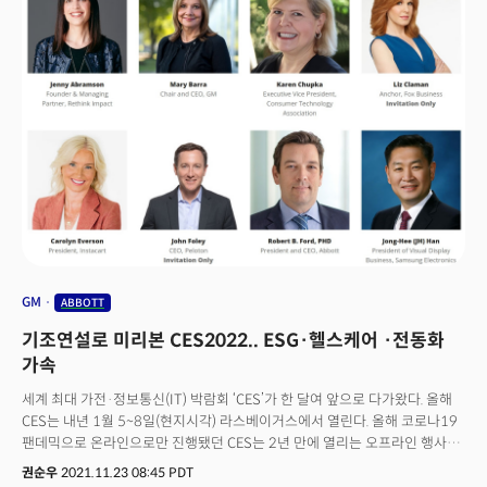
있었다. 설문에 응한 19%는 스포츠 또는 피트니스 장비를 보유하고 있다고
답했다. 이는 2020년 대비 7% 증가한 수치다.이런 트렌드 변화는
CES2022에 그대로 반영됐다. CES2022 기조연설자로 글로벌 헬스케어
기업 애보트(Abbott)의 로버트 B. 포드 회장이 이름을 올린 거시 대표적. CES
역사상 헬스케어 기업이 기조연설 메인 무대에 서는 것은 처음이다. 헬스케어
카테고리가 갖는 중요성을 반영하는 것으로 풀이된다.포드 회장은 CES에서
자사의 과학자, 엔지니어, 발명가, 그리고 파트너로 구성된 전문가들과 함께
의료 분야 기술 혁명과, 사람들의 건강에 미친 영향, 그리고 이를 적용하기
위한 방안 등을 논의한다. 애보트는 CES2022의 모든 참석자들에게Abbott
BinaxNOW COVID-19 자가 테스트 키트를 제공할 예정이다. CES2022에는
오미크론 확산 속에서도 100여 개 헬스케어 기업들이 참가를 확정했다. 의료
기술 분야의 리더들이 코로나19 솔루션에서부터 디지털 치료법, 원격
의료까지 전염병에 대처하고, 사람들의 건강을 개선하는 최신 제품과
솔루션을 소개한다.
GM
ABBOTT
기조연설로 미리본 CES2022.. ESG·헬스케어 ·전동화
가속
세계 최대 가전·정보통신(IT) 박람회 ‘CES’가 한 달여 앞으로 다가왔다. 올해
CES는 내년 1월 5~8일(현지시각) 라스베이거스에서 열린다. 올해 코로나19
팬데믹으로 온라인으로만 진행됐던 CES는 2년 만에 열리는 오프라인 행사로,
팬데믹 이후 바뀐 빅테크, IT 전자 등 다양한 분야의 혁신과 변화를 엿볼 수
권순우
2021.11.23 08:45 PDT
있는 장이 될 것으로 기대된다. CES 주관사인 CTA는 지난 18일 온라인