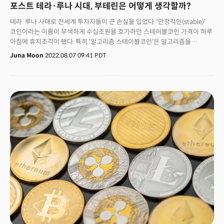
포스트 테라·루나 시대, 부테린은 어떻게 생각할까?
테라·루나 사태로 전세계 투자자들이 큰 손실을 입었다. '안정적인(stable)'
코인이라는 이름이 무색하게 수십조원을 호가하던 스테이블코인 가격이 하루
아침에 휴지조각이 됐다. 특히 '알고리즘 스테이블코인'은 알고리즘을
내세우며 안정성을 담보했지만 시장의 작은 충격에도 가차없이 흔들리는
Juna Moon
2022.08.07 09:41 PDT
모습을 보여주며 신뢰를 잃었다. 알고리즘 스테이블코인의 종말인가. 지난 5일
(현지시각) 소피텔 앰배서더 서울 호텔에서 열린 비들 아시아 2022
‘스테이블코인의 미래’ 패널토론에서는 샘 케슬러 코인 데스크 기자의
진행으로 닉 쿤겔 메이커다오, 조시 프레이저 오리진 프로토콜 공동창립자,
마렉 올셰브스키 셀로 공동창립자, 딘 트리블 아고릭 CEO가 참석해
스테이블코인의 미래를 논했다.