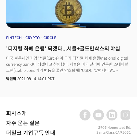
하락하면서 인플레이션이 안정을 찾고 있다는 기대는 커졌다. 인플레이션의
정점 가능성에 연준 임원들의 발언 역시 힘을 보탰다. 메리 데일리
샌프란시스코 연은 총재는 "최근 물가지표는 놀라운 수준이 아니다."라며 향후
두번의 회의에서 50bp 금리인상 계획을 유지할 것임을 시사했다. 제롬 파월
연준의장 역시 연준의 인플레이션 통제 능력에 확고한 자신감을 보여주며
50bp 금리인상을 고수할 것임을 강조했다. 파월 의장은 "연준의 통제 밖
요인이 발생할 경우 긴축에 따른 경기 연착륙이 어려울 수도 있다."고
FINTECH
CRYPTO
CIRCLE
인정했으나 그의 발언은 완화적으로 인식됐다. 금요일(13일, 현지시각)
'디지털 화폐 은행' 되겠다...서클+골드만삭스의 야심
증시는 과매도세로 인한 저점 매수세가 유입되며 상승 출발했다. 테슬라
(TSLA)를 비롯해 엔비디아(NVDA), 넷플릭스(NFLX) 등 그동안 과도한
미국 블록체인 기업 '서클(Circle)'이 국가 디지털 화폐 은행(national digital
매도세를 보인 기술 성장주들이 개장 전 각각 2.6%이상 급등했다. 모건스탠리
currency bank)이 되겠다고 천명했다. 서클은 미국 달러에 연동한 스테이블
프라이빗 웰스 매니지먼트 전무이사인 캐시 엔트위슬(Kathy Entwistle)은
코인(stable coin, 가격 변동을 줄인 암호화폐) 'USDC' 발행사다.9일
블룸버그와의 인터뷰를 통해 "지금은 매우 어려운 시기."라며 "우린 조용히
(현지시각) 제레미 알레어(Jeremy Allaire) 서클 CEO는 회사 블로그를 통해
박원익
2021.08.14 14:01 PDT
인내심을 가지고 시장이 어디로 향할지 보고있다."며 여전히 향후 많은
"법정화폐(fiat currency)와 블록체인을 결합, 디지털 화폐 은행을 구축할 수
변동성이 있을 수 있음을 시사했다.
있다고 꿈꿔왔다"며 "서클은 미국 연방 정부가 승인한 상업 은행이 되기 위한
길목에 들어섰다"고 말했다.3년 전 코인베이스(티커: COIN)과 함께 론칭한
USDC가 중요 인프라로 성장했고, 많은 기관들로부터 신뢰를 받고 있기
때문에 정부가 인정하는 디지털 화폐 전문 금융기관이 될 조건을 갖추었다는
회사소개
주장이다.
자주 묻는 질문
2905 Homestead Rd,
더밀크 기업구독 안내
Santa Clara, CA 95051