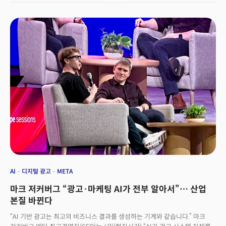
변화로 받아들이고, 가격과 마진에 상수로 반영해야 한다는 것이다.이 관세
정책을 보완하는 게 감세와 규제완화다. 관세의 경기 둔화 효과를 감세로
메우고, 감세가 만드는 재정적자를 관세 수입으로 상쇄하는 균형 설계다. 미
재무당국이 올해 관세 수입을 약 3천억 달러 수준으로 거론하는 배경도 이런
맥락이다.여기에 규제완화는 '세 번째 다리' 역할을 한다. 은행 SLR 규제 손질,
가상자산 3법 등은 자금 흐름 원활화와 달러 수요 재강화로 이어져 감세의
성장 효과와 함께 금리·부채 부담을 낮추는 보조축을 형성한다.설계의
타이밍도 주목할 만하다. 4월 관세 부과 이후 7월 초 'OBBBA(One Big
Beautiful Bill Act)'라는 감세 연장·부채한도 패키지가 통과되면서 재정의
'방어벽'이 먼저 세워졌다. 이어 8월 7일 관세가 실효되기 전에 감세·
규제완화가 세트로 배치돼 성장 충격을 선반영해 흡수하려는 의도가 읽힌다.
결과적으로 관세 하나로 밀던 전략에서 '관세+감세+규제완화' 3각 편대로
전환한 셈이다. 단일 충격이 아니라 정책 믹스가 거시 흐름을 결정하는 구조가
됐다. 이 흐름은 2026년에 이어지면서 수많은 후폭풍을 예고하고 있다.
그렇다면 한국 기업은 2026년을 어떻게 대비해야 할까? 오건영 단장은 "기본
관세는 상시라는 전제를 가격·원가 통제에 상수로 넣어야 한다"고 말했다.
이어 "관세 완화 국면에서도 환율·금리·내수(미국) 사이클이 함께 흔들릴 수
AI
디지털 광고
META
있으므로 판가·재고·헤지 전략을 동시 재점검할 필요가 있다. 또
마크 저커버그 “광고·마케팅 AI가 전부 알아서”… 산업
규제완화까지 포함된 정책 패키지의 동시효과를 감안, 대미 판매·조달·투자
결정을 분기 단위 시나리오로 운영하는 체계가 요구된다"고 조언했다.
본질 바뀐다
“AI 기반 광고는 최고의 비즈니스 결과를 생성하는 기계와 같습니다.” 마크