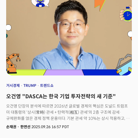
다가올 문명 전환의 핵심 인프라이기 때문이다. 이 글에서 경제 주체의 변화,
전통 금융의 한계, 기술 표준의 진화, 글로벌 경쟁, 그리고 한국의 전략적
선택을 논의하고자 한다.
거시경제
TRUMP
트렌드쇼
오건영 "DASCA는 한국 기업 투자전략의 새 기준"
오건영 단장의 분석에 따르면 2026년 글로벌 경제의 핵심은 도널드 트럼프
미 대통령의 '상시(常時) 관세 + 탄력적(相互) 관세'의 2층 구조에 감세·
규제완화를 얹은 경제 정책 운용이다. 기본 관세 약 10%는 상시 적용하고, 그
위에 보복이나 협상 상황에 따라 상호 관세를 올리는 방식. 한국 일부 품목이
손재권
·
한연선
2025.09.26 16:57 PDT
한때 15%를 겪었던 것처럼, 완화 국면에서도 기본 관세는 남아있다. 이는
기업들에게 매우 중요한 의미를 지닌다. 관세를 일시적 변동이 아닌 구조적