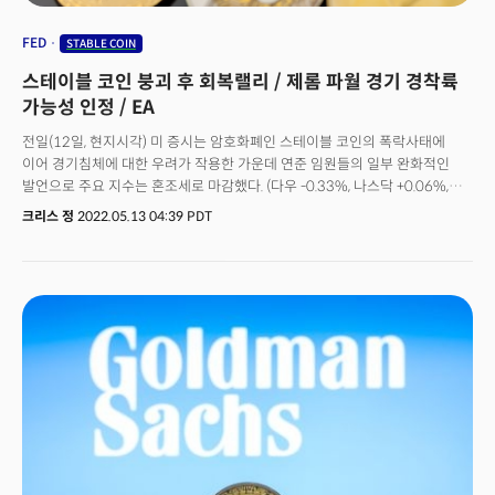
FED
STABLE COIN
스테이블 코인 붕괴 후 회복랠리 / 제롬 파월 경기 경착륙
가능성 인정 / EA
전일(12일, 현지시각) 미 증시는 암호화폐인 스테이블 코인의 폭락사태에
이어 경기침체에 대한 우려가 작용한 가운데 연준 임원들의 일부 완화적인
발언으로 주요 지수는 혼조세로 마감했다. (다우 -0.33%, 나스닥 +0.06%,
S&P500 -0.13%, 러셀2000 +1.24%)미 달러화에 동조하는 것으로 알려진
크리스 정
2022.05.13 04:39 PDT
스테이블 코인은 충격적인 폭락세로 암호화폐 시장의 변동성을 야기했다.
LUNA로 알려진 스테이블 코인은 단 몇 일 사이에 가치가 0으로 사라지며
비트코인 역시 한때 2만 6천달러를 하회하는 하락세를 겪었다. 암호화폐
시장이 크게 흔들리면서 여파가 금융시장 전반으로 향할 수 있다는 우려가
강해졌다. 이는 안전자산인 국채와 달러 매수세를 촉발, 10년물 미 국채금리는
2.81%까지 하락했고 미 달러화는 20년만에 최고가를 기록했다. 미 의회 역시
이번 사안에 대해 우려를 표명하며 스테이블 코인의 규제 가능성은 확대됐다.
다만 재닛 옐런 재무장관이 의회 청문회를 통해 "이 정도 규모의 혼란은
금융시장에 위협이 되지 않는다."며 우려를 불식시켜 시장 회복을 이끌었다.
전일 발표된 생산자물가지수(PPI) 역시 인플레이션의 정점 가능성을
보여줬다는 점에서 시장에는 호재로 작용했다. 소비자물가의 선행지표로
인식되는 기업들의 최종물가지수가 전월 대비 1.2%에서 0.4%로 크게