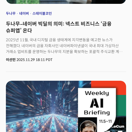
두나무
네이버
스테이블코인
두나무–네이버 빅딜의 의미: 넥스트 비즈니스 ‘금융
슈퍼앱’ 온다
2025년 11월, 국내 디지털 금융 생태계에 지각변동을 예고한 뉴스가
전해졌다. 네이버의 금융 자회사인 네이버파이낸셜이 국내 최대 가상자산
거래소 업비트를 운영하는 두나무의 지분을 확보하는 포괄적 주식교환 계약을
체결한 것이다. 단순한 업무협약 수준을 넘어, 네이버파이낸셜이 두나무를
이선민
2025.11.29 18:11 PDT
완전 자회사로 편입하는 구조로, 하이테크 플랫폼과 디지털화폐 생태계가 한
지붕 아래 통합되는 국내 최초 사례다.이번 거래의 핵심은 단순한 사업 시너지
수준을 넘는다. 사실상 국내 최초로 스테이블코인 생태계를 본격적으로
구축하려는 실질적인 시도이기 때문이다. 네이버파이낸셜은 연간 결제액
72조원, 가입자 3,400만 명을 보유한 국내 1위 사업자이지만, 낮은 수수료
마진 탓에 영업이익률은 6%대(2024년 6.3%)에 불과한 반면, 두나무는
매출의 96%가 거래 수수료에서 나오며 영업이익률이 무려 72%(2025년
3분기 기준)에 달하는 캐시카우(Cash Cow)다. 또한 네이버와 두나무가
합쳐지면 통합 법인의 매출액은 약 13.7조 원, 영업이익은 단숨에 3.5조 원
규모로 폭증한다. 이는 일개 핀테크 기업이 시중 은행의 영업이익을 넘볼 수
있는 체급으로 성장함을 의미한다.네이버는 이번 거래를 통해 보유 현금을 단
한 푼도 쓰지 않고도 두나무의 지분을 확보했다. 현금 유출 없이 신주를 발행해