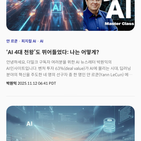
두나무 기존 주주들과 주식 교환을 완료하는 구조다. 두나무의 기업가치는
15.1조 원, 네이버파이낸셜은 약 4.9조 원으로 책정되었다. 기업가치 기준
1:3.06이라는 비율로 산정되나, 실제 발행주식 수 차이를 반영한 주당 교환
비율은 1:2.54(두나무 1주당 네이버파이낸셜 2.54주)로 결정되었다. 거래
완료 후 네이버는 통합 법인의 최대 주주가 되며, 기존 주요 주주들로부터
의결권을 위임받아 사실상 완전한 지배력을 확보한다. 이는 네이버가 미래
성장의 핵심 인프라를 현금 유출 없이 확보한 정교한 전략적 설계다.결합 이후
얀 르쿤
피지컬 AI
AI
양사는 스테이블코인 생태계를 중심으로 새로운 금융 플랫폼 구축에 착수할
‘AI 4대 천왕’도 뛰어들었다: 나는 어떻게?
예정이다. 네이버가 스테이블코인을 발행하고, 두나무가 이를 유통·거래·
환전하는 구조다. 사용자는 네이버페이 내에서 원화를 예치하면 '네이버코인
안녕하세요, 더밀크 구독자 여러분을 위한 AI 뉴스레터 박원익의
(가칭)'을 발행받고, 이 코인을 업비트에서 거래하거나 다시 원화로 환전할 수
AI인사이트입니다. 벤처 투자 63%(deal value)가 AI에 몰리는 시대, 딥러닝
있다. 이는 기존 카드 결제망을 우회한 독립적인 디지털 머니 생태계이자,
분야의 혁신을 주도한 네 명의 선구자 중 한 명인 얀 르쿤(Yann LeCun) 메타
한국형 스테이블코인의 첫 사례가 될 가능성이 높다.
수석 AI 과학자 겸 뉴욕대(NYU) 교수가 AI 스타트업 창업에
박원익
2025.11.12 06:41 PDT
뛰어들었습니다. 파이낸셜타임스에 따르면 르쿤 교수는 몇 달 내에 메타를
떠날 계획이며 자신의 스타트업을 위한 투자 유치 논의를 진행 중입니다.
새로운 스타트업에서 실제 세계를 반영한 월드 모델(World Model) 개발에
나설 것이라는 게 업계 전문가들의 관측입니다. 르쿤 교수는 딥러닝 연구로
2018년 ‘컴퓨터과학계 노벨상’으로 꼽히는 튜링상을 제프리 힌튼(Geoffrey
Hinton) 토론토대 교수, 요아 벤지오(Yoshua Bengio) 몬트리올대 교수와
공동 수상한 AI 분야 최고 석학입니다. 이미 많은 걸 이룬 업계 ‘구루(guru)’가
새로운 도전에 나선 배경은 무엇일까요?