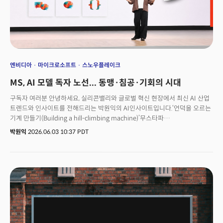
엔비디아
마이크로소프트
스노우플레이크
MS, AI 모델 독자 노선... 동맹·침공·기회의 시대
구독자 여러분 안녕하세요, 실리콘밸리와 글로벌 혁신 현장에서 최신 AI 산업
트렌드와 인사이트를 전해드리는 박원익의 AI인사이트입니다.‘언덕을 오르는
기계 만들기(Building a hill-climbing machine)’무스타파
술레이만 마이크로소프트 AI(MAI) 총괄은 연례 개발자 컨퍼런스
박원익
2026.06.03 10:37 PDT
‘마이크로소프트 빌드’가 열린 2일(현지시각) 마이크로소프트의 AI를 언덕을
오르는 기계에 비유했습니다. 추론 모델 ‘MAI-Thinking-1’, 코딩 에이전트
모델 ‘MAI-Code-1-Flash’ 등 7종의 자체 신규 AI 모델 공개하며 더 많은
컴퓨팅 자원과 더 나은 데이터, 더 정교한 평가 기준을 적용해 지속적으로
발전해 나가겠다는 포부를 밝힌 것입니다.발표에서 가장 눈길을 끄는 내용은
따로 있었습니다. “우리는 제3자 모델에서 지식을 증류(distillation)하지
않는다. 데이터, 보상, 평가 과정 모두를 직접 구축했다.” 이는 자체
슈퍼인텔리전스 팀을 구축, 오픈AI 의존에서 벗어나 독자적 AI 역량을
구축하겠다는 강력한 선언이었습니다. 마이크로소프트뿐만이 아닙니다.