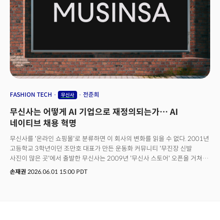
오픈AI 역시 AWS에 모델을 제공한다고 밝히며 마이크로소프트에서 벗어난
새로운 길을 걷고 있죠. AI의 놀라운 발전 속도와 파괴력은 기존의 질서를
흔들고 있습니다. AI 기업들은 서로의 영역을 넘나들며 동맹을 맺고, 새 시장에
침투해 경쟁 구도를 만들며 예상치 못한 곳에서 비즈니스 모델을 만들어내고
있습니다. 이번 레터는 그 최전선을 따라갑니다.
FASHION TECH
전준희
무신사
무신사는 어떻게 AI 기업으로 재정의되는가… AI
네이티브 채용 혁명
무신사를 '온라인 쇼핑몰'로 분류하면 이 회사의 변화를 읽을 수 없다. 2001년
고등학교 3학년이던 조만호 대표가 만든 운동화 커뮤니티 '무진장 신발
사진이 많은 곳'에서 출발한 무신사는 2009년 '무신사 스토어' 오픈을 거쳐
지금은 무신사·29CM·솔드아웃·엠프티·무신사 글로벌 등 5개 플랫폼을
손재권
2026.06.01 15:00 PDT
운영하는 복합 커머스 그룹으로 진화했다. 매출 구조도 단일 쇼핑몰의 그것이
아니다. 플랫폼 수수료, 자체 브랜드(무신사 스탠다드) 제품, 자회사 무신사
트레이딩의 상품 유통이 거의 4:3:3 비율로 균형 잡힌, 한국에 흔치 않은
'풀스택 패션 플랫폼' 구조다.엔지니어 조직은 놀랍게도 그룹 전체에 770명
규모에 달한다. 본사 직원 1604명 가운데 절반 가까이가 기술 인력으로 이는