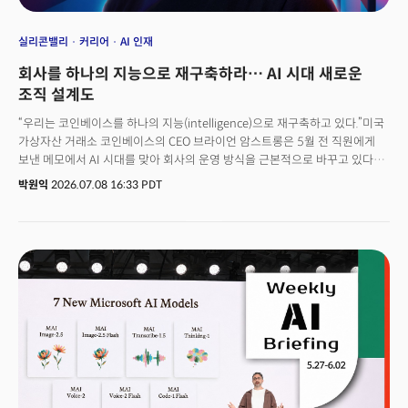
실리콘밸리
커리어
AI 인재
회사를 하나의 지능으로 재구축하라… AI 시대 새로운
조직 설계도
“우리는 코인베이스를 하나의 지능(intelligence)으로 재구축하고 있다.”미국
가상자산 거래소 코인베이스의 CEO 브라이언 암스트롱은 5월 전 직원에게
보낸 메모에서 AI 시대를 맞아 회사의 운영 방식을 근본적으로 바꾸고 있다고
강조했다. 회사 전체 인력의 약 14%, 700명 규모의 구조조정을 단행하며
박원익
2026.07.08 16:33 PDT
인간의 역할을 ‘지능의 주변에서 이를 조율하는 사람’으로 정의한 것이다.
회사가 하나의 지능이 되고, 핵심적인 일은 AI와 나누어 한다. AI가 더
매끄럽게 작동하도록 돕고, AI와 협업하는 게 인간이 해야 할 더 중요한
일이라고 판단한 셈이다. 이를 위해 그는 조직 내 ‘순수 관리자(pure
manager)’ 직군을 없애고, 실무를 직접 수행하면서 팀을 이끄는 ‘플레이어
코치(player-coach)’ 체제로 전환했다. 관리자를 줄이는 대신 리더들의
책임은 더 커졌고, 한 명이 관리하는 직속 부하 직원은 15명 이상으로 늘었다.
CEO 아래 조직 계층은 최대 5단계로 압축했다.