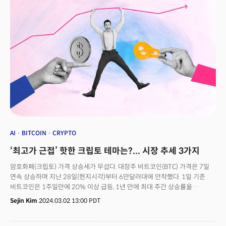
주요 기사>'온라인 공습'에 맞서는 미국 마트... 슈퍼센터∙데일리샵으로
변신노보 노디스크, 위고비 두 배 효과...새로운 비만치료제 1상 성공!AI코인
사도 될까? ‘크립토 가치 평가’ 시장 열린다‘디카프리오가 에미넴 랩을?’... 中
AI의 힘투자자들은 변동성을 사랑합니다. 지금 채팅방마다 읽지 않은
메시지를 가리키는 빨간 배지들은 +100를 표시하고 있습니다.
거래량,&nbsp;변동성지수(VIX) 등 지표를&nbsp;보기 전에&nbsp;이미
직감할&nbsp;수 있죠. “지금 들어가도 되나요?”라는 메시지가 가득한 것을
보니 지금이 포모(FOMO, 뒤쳐짐에 대한 두려움)임을 알 수 있습니다.&nbsp;
그럼, 진짜 지금 들어가도 될까요? 이번 장에서 눈에 띄는 점은 좀 더 익숙한
인물들과 용어입니다. 인공지능(AI)과 블랙록, 그리고 일론 머스크 테슬라
창업자입니다.&nbsp;
AI
BITCOIN
CRYPTO
‘최고가 근접’ 핫한 크립토 테마는?... 시장 추세 3가지
암호화폐(크립토) 가격 상승세가 무섭다. 대장주 비트코인(BTC) 가격은 7일
연속 상승하며 지난 28일(현지시각)부터 6만달러대에 안착했다. 1일 기준
비트코인은 1주일만에 20% 이상 급등, 1년 만에 최대 주간 상승률을
기록했다. 대장주를 따라 이더리움(ETH) 등 알트코인도 전반적으로 상승세다.
Sejin Kim
2024.03.02 13:00 PDT
비트코인 최고가는 2021년 11월 기록한 6만9000달러대다. 한국시간 2일
오전6시 코인게코 데이터 기준 비트코인은 6만2600달러대에 거래되고 있다.