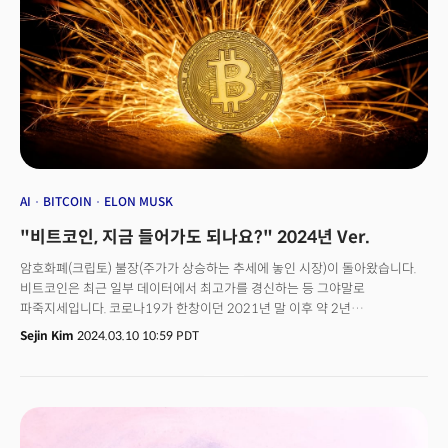
AI
BITCOIN
ELON MUSK
"비트코인, 지금 들어가도 되나요?" 2024년 Ver.
암호화폐(크립토) 불장(주가가 상승하는 추세에 놓인 시장)이 돌아왔습니다.
비트코인은 최근 일부 데이터에서 최고가를 경신하는 등 그야말로
파죽지세입니다. 코로나19가 한창이던 2021년 말 이후 약 2년
만이죠.&nbsp;투자심리를 볼 때 제가 보는 비공식 지표는 그룹 채팅방입니다.
Sejin Kim
2024.03.10 10:59 PDT
가격은 항상&nbsp;상승-하락-정체-재상승 패턴이&nbsp;반복됩니다.
상승장에서는&nbsp;감당할 수 없을 정도로 채팅방에 수많은 메시지가
쏟아지죠. 하락장이 시작될 때도 채팅방마다 읽지 않은 메시지 수는 순식간에
100+가 됩니다. 하지만 역시 악플보다 무서운 건 무관심인 걸까요. 하락 후
가격이 변동하지 않을 때는 90, 40 등으로 현저히 줄어듭니다.&nbsp;<더밀크