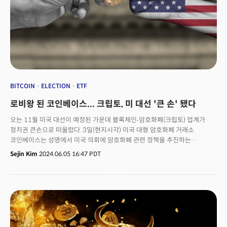
BITCOIN
ELECTION
ETF
로비왕 된 코인베이스... 크립토, 미 대선 '큰 손' 됐다
오는 11월 미국 대선이 예정된 가운데 블록체인∙암호화폐(크립토) 업계가
정치권 큰손으로 떠올랐다. 3일(현지시각) 미국 대형 암호화폐 거래소
코인베이스는 성명에서 미국 의회에 암호화폐 관련 정책을 추진하는
정치행동위원회(PAC)에 2500만달러를 기부한다고 밝혔다. 오픈시크릿츠
Sejin Kim
2024.06.05 16:47 PDT
데이터에 따르면 암호화폐 관련 PAC인 ‘페어셰이크(Fairshake) PAC’에 모인
자금은 1억6100만달러 규모다. 코인베이스의 추가 기부로 페어셰이크PAC은
미국 정치 선거자금 중 가장 큰 규모가 됐다. 최근 미국 대형 벤처캐피털(VC)
안드레센호로위츠(a16z), 크립토 결제 기업 리플도 각각 2500만달러 기부를
발표한 바 있다. 슈퍼PAC은 후보자를 지지하거나 반대하는 광고를 구입하는
방식으로 정치권에 개입할 수 있다. 액수 제한은 없다. 다만 후보자의 캠페인과
공식적인 연결은 허용되지 않는다. 이들 기업들은 암호화폐 지지 입장을