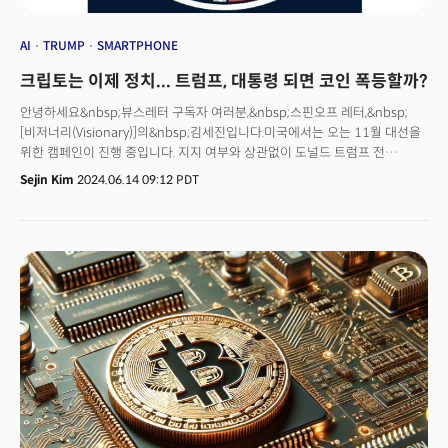
AI
TRUMP
SMARTPHONE
크립토는 이제 정치... 트럼프, 대통령 되면 코인 폭등할까?
안녕하세요&nbsp;뷰스레터 구독자 여러분,&nbsp;스핀오프 레터,&nbsp;
[비저너리(Visionary)]의&nbsp;김세진입니다.미국에서는 오는 11월 대선을
위한 캠페인이 진행 중입니다. 지지 여부와 상관없이 도널드 트럼프 전
대통령은 논란의 중심이 돼 있죠. 트럼프 공화당 후보는 최근 스스로
Sejin Kim
2024.06.14 09:12 PDT
&nbsp;"암호화폐 대통령"이라고 칭하며 연일 조 바이든 미국 대통령을
비판하는 동시에 비트코인 투자자들을 결집하고 있습니다.&nbsp;<더밀크
주요 기사>삼성 파운드리 “2028년 AI 칩 매출 9배”... UA링크
합류할까'러닝클럽' 노린 애플워치 '추억 소환' 비전프로크립토 투자자 유권자
되다... 미 대선 쟁점으로 부상하나그는 “남은 비트코인을 모두 미국에서
채굴해야 한다"면서 "이는 미국을 에너지 강국으로 만드는 데 도움이 될
것”이라고 말했습니다.&nbsp;비트코인 공급량은 약 2100만개로 제한돼
있습니다. 현재 약 90%의 비트코인이 채굴됐고 2140년에는 채굴이 모두
완료될 예정이죠. 중국을 때리며 공급망을 미국으로 돌렸던 트럼프 전
대통령이 이제는 비트코인 채굴을 모두 자국에서 해야 한다고 주장하는
것입니다.&nbsp;'비트코인&nbsp;메이드 인 USA'&nbsp;행보에 글로벌
투자은행 스탠다드차타드(SC)는 “트럼프 후보가 당선될 경우 BTC 가격이
연말까지 15만달러를 돌파할 것”이라는 전망을 내놓기도 했습니다. 정말 코인