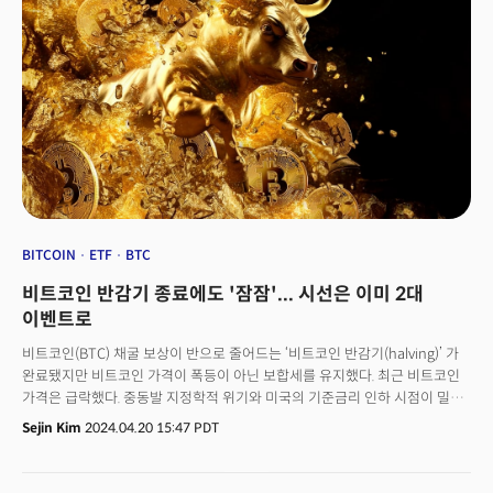
표명한 후보를 물색하고 있는 것으로 알려졌다.페어셰이크PAC이 모집한
자금은 정당이 직접 모금한 금액보다 큰 액수다. 마이크 존슨 하원의장이
이끄는 보수진영 PAC ‘의회리더십펀드(the Congressional Leadership
Fund)’는 8400만달러를, 상원공화당원이 이끄는 상원리더십펀드(the
Senate Leadership Fund)는 6400만달러를 모금했다. 민주당 계열
하원다수당PAC은 올해 광고비로 1억8600만달러를 지출한다고 밝혔지만,
연방선거관리위원회 기록에 따르면 현재까지 모인 기부금은 8600만달러다.
페어셰이크PAC 자금은 11월 대선을 앞두고 양원(468석) 의원에 각각
30만달러를 지원할 수 있는 규모다. 다만 페어셰이크PAC은 상세 운영 계획은
공개하지 않았다. 코인베이스는 “하원과 상원은 암호화폐 법안이 통과될 때
결정적인 역할을 하기 때문에 지지 성향의 의석 수를 늘리는 게 중요하다”고
기부 계기를 전했다.
BITCOIN
ETF
BTC
비트코인 반감기 종료에도 '잠잠'... 시선은 이미 2대
이벤트로
비트코인(BTC) 채굴 보상이 반으로 줄어드는 ‘비트코인 반감기(halving)’ 가
완료됐지만 비트코인 가격이 폭등이 아닌 보합세를 유지했다. 최근 비트코인
가격은 급락했다. 중동발 지정학적 위기와 미국의 기준금리 인하 시점이 밀린
것에 영향을 많이 받았다. 여기에 비트코인 현물 상장지수펀드(ETF) 승인으로
Sejin Kim
2024.04.20 15:47 PDT
지난 2개월 간 이미 수요가 충분히 유입된데다, 반감기 기대감이 선반영된
만큼 과거처럼 가격을 많이 끌어올리진 못했다는 분석이다. 하지만 거시경제
불확실성이 커지는만큼 당분간 암호화폐 업계 자체 상승 이벤트보다는 추가