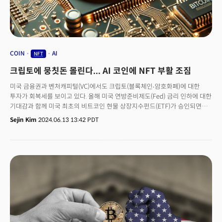
가격이 트럼프 후보 당선 여부와&nbsp;직결됐을까요?&nbsp;
COIN
AI
NFT
크립토에 뭉칫돈 몰린다... AI 코인에 NFT 부활 조짐
미국 금융권과 벤처캐피털(VC)에서도 크립토(블록체인∙암호화폐)에 대한
투자가 회복세를 보이고 있다. 올해 미국 연방준비제도(Fed) 금리 인하에 대한
기대감과 함께 미국 최초의 비트코인 현물 상장지수펀드(ETF)가 승인되면서
서장 분위기가 지난해에 비해 크게 완화됐기 때문.ETF로 투심을 이끈 시장은
Sejin Kim
2024.06.13 13:42 PDT
이제 블록체인 기술과 인공지능(AI)의 결합 내러티브를 주목하고 있다. 특히
부족한 전력, 환각, 데이터 편향 등 AI 산업에서 발생하고 있는 문제를
블록체인 산업의 기술이나 인프라를 활용해 풀려는 시도가 이어지고 있다.