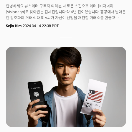
안녕하세요 뷰스레터 구독자 여러분, 새로운 스핀오프 레터, [비저너리
(Visionary)]로 찾아뵙는 김세진입니다.약 4년 전이었습니다. 홍콩에서 날아온
한 암호화폐 거래소 대표 A씨가 자신이 산업을 재편할 거래소를 만들고
있다며 저에게 접촉했습니다. 당시(그리고 지금도) 업계엔 거래소 외 이렇다
Sejin Kim
2024.04.14 22:38 PDT
할 비즈니스모델이 없는 상태였죠. 그가 내뱉은 거래소란 단어에 “또
거래소야?”라는 생각이 먼저 들었습니다. 그런데 그가 말한 건 당시 유행하던
일반 거래소나 탈중앙 거래소(DEX, 운영 주체 없이 스마트계약 시스템으로
구동되는 거래소)가 아니었습니다. 파트너사끼리 거래량을 공유하면서 현지에
맞는 컴플라이언스(준법감시)를 탑재한 거래소 제작 솔루션이었죠. 크립토
사업모델에도 ‘클라우드’ 컨셉을 도입한 점이 흥미로웠습니다. 4년이 지난
지금 그의 소식은 더 이상 들리지 않습니다. 고객사를 끌어들여 유의미한
거래량을 확보하는 건 다른 얘기였으니까요. 중요한 건 기술 세계에서
클라우드는 지금도 ‘힙한’ 아이템이라는 것입니다. 분산형 클라우드,
소버린AI같이 약간 말은 다르지만요.