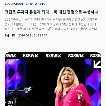
BLOCKCHAIN
CRYPTO
BTC
크립토 투자자 유권자 되다... 미 대선 쟁점으로 부상하나
2024년은 슈퍼 선거의 해다. 한국에서는 최근 총선이 열렸고 6월 유럽의회
선거, 11월에는 미국 대선이 있어 세계 정세에 많은 변화가 예상된다. 특히
정치가 경제를 좌우하는 ‘폴리코노미’ 현상이 강화될 것이란 전망이 나온다
이때 암호화폐(크립토) 투자자들이 선거에 주요 유권자로 부상하고 있다.
Sejin Kim
2024.04.11 01:23 PDT
유권자 수가 늘어난 데다 암호화폐로 부를 축적한 투자자가 늘어나면서다.
미국에서는 상, 하원 양원이 암호화폐 규제에 적극적이다. 이런 정치적 상황이
크립터 가격에 어떤 영향을 미칠까? 👉 "비트코인, 지금 들어가도 되나요?"
2024년 Ver.