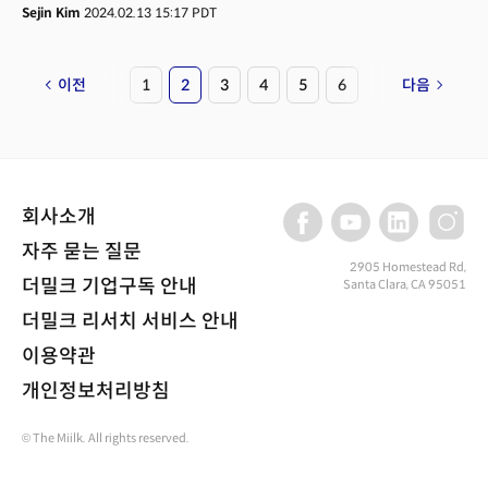
비트코인은 지난 1월 11일 비트코인 현물 상장지수펀드(ETF) 승인 이후, 미국
Sejin Kim
2024.02.13 15:17 PDT
연방준비제도(Fed) 금리 인하 기대감이 겹쳐 상승세를 보인 끝에 12일 오전
5만달러선을 넘었었다. 하지만 13일 비트코인 가격과 투자 자산 가격은
혼조세를 보이는 중이다. 안전자산으로 꼽히는 10년 만기 미국 국채 수익률은
이전
1
2
3
4
5
6
다음
12베이시스포인트(bp) 상승한 반면, 위험자산으로 분류되는 스탠더드푸어스
(S&P)500과 기술주 비중이 높은 나스닥종합지수는 비트코인과 비슷한
수준으로 약 2% 하락했다.
회사소개
자주 묻는 질문
2905 Homestead Rd,
더밀크 기업구독 안내
Santa Clara, CA 95051
더밀크 리서치 서비스 안내
이용약관
개인정보처리방침
© The Miilk. All rights reserved.