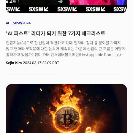
AI
SXSW2024
'AI 퍼스트' 리더가 되기 위한 7가지 체크리스트
인공지능(AI)으로 전 산업이 격변하고 있다. 일자리, 정치 등 분야를 가리지
않고 변화와 부작용에 대한 논의가 계속되는 가운데 산업의 큰 흐름은 어떻게
흘러가고 있을까? 샌디 카터 언스탑터블도메인(Unstoppable Domains)
최고운영책임자(COO)는 10일(현지시각) 사우스바이사우스웨스트
Sejin Kim
2024.03.17 22:09 PDT
(SXSW)2024에서 인공지능(AI) 시대 변화 7가지 체크리스트를 꼽고 리더가
갖춰야 할 자질을 강조했다. 아마존 클라우드 컴퓨팅사업부부사장이었던 샌디
카터는 2021년 암호화폐 열풍이 불 당시 언스토퍼블도메인에 합류했다.
언스탑터블도메인은 숫자와 알파벳으로 이뤄진 이더리움 지갑 주소를 '사람이
읽을 수 있는 이름(Human-readable names)' 형태로 바꿔주는 블록체인
서비스다. 각 이름은 웹 사이트 URL, 암호화폐, 대체불가능토큰(NFT) 등
역할을 한다. 비슷한 서비스로 이더리움네임서비스(ENS)가 있다. 샌디 카터
COO는 미국 듀크대에서 수학·컴퓨터를 전공하고, 하버드대에서 MBA를
취득했다. IBM에선 마케팅 최고책임자, 세일즈 최고책임자, 소프트웨어 협력
최고책임자를 역임한 뒤 소셜 비즈니스 분야를 맡았다. 알티미터그룹이
선정한 '소셜미디어에서 가장 영향력 있는 여성 10인'으로 선정됐으며,
‘극단적인 혁신: 목적과 이익을 위한 3가지 초능력(Extreme Innovation: 3