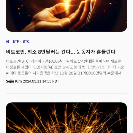
Superpowers for Purpose and Profit)’을 집필하기도 했다.
AI
ETF
BTC
비트코인, 최소 8만달러는 간다... 눈동자가 흔들린다
비트코인(BTC) 가격이 7만1000달러, 원화로 1억원대를 돌파하며 새로운
이정표를 세웠다. 인공지능(AI) 토큰 강세도 눈에 띈다. 코인게코 데이터 기준
AI테마 토큰들의 시가총액은 지난 10월 28일 31억8000만달러 수준에서
11일(현지시각) 282억달러로 800%가량 급증했다. 렌더(RNDR)는 412%,
Sejin Kim
2024.03.11 14:53 PDT
페치에이아이(FET)는 708%, 싱귤레러티넷(AGIX)는 456%, 아카시네트워크
(AKT)는 540%가량 올랐다. 비트겟 데이터 기준 2월에만 AI 토큰 거래량은
400% 증가했다. 월드코인(WLD)의 완전희석가치(FDV)는 964억달러로
오픈AI 추정 가치보다 높다. FDV는 최대 공급량 기준 시가총액 추정치다. WLD
발행 일정에 따라 FDV가 실현되기까지는 수년이 걸릴 수 있다.암호화폐
(크립토) 상승세 지속 배경엔 ‘후회’하는 기관의 자금이 뒤늦게 몰린 게 크다.
여기에 도널드 트럼프 미국 전 대통령, 유명 투자자 빌 애크, 마이클 세일러
마이크로스트레터지 창업자 등의 발언과 행보가 투심을 자극, 8만달러설까지
나오는 중이다. 👉 "비트코인, 지금 들어가도 되나요?" 2024년 Ver.