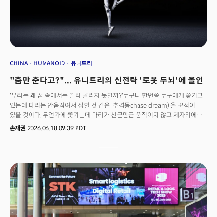
CHINA
HUMANOID
유니트리
"춤만 춘다고?"... 유니트리의 신전략 '로봇 두뇌'에 올인
'우리는 왜 꿈 속에서는 빨리 달리지 못할까?'누구나 한번쯤 누구에게 쫓기고
있는데 다리는 안움직여서 잡힐 것 같은 '추격몽chase dream)'을 꾼적이
있을 것이다. 무언가에 쫓기는데 다리가 천근만근 움직이지 않고 제자리에서
허우적대는 악몽이다. 꿈 심리학적으로 렘(REM) 수면 중에뇌가 활발히
손재권
2026.06.18 09:39 PDT
활동하면서도 몸의 골격근은 일시적으로 마비 상태(REM atonia)가 되는
'러닝 인 플레이스'라는 상태다. 이 것이 현재 휴머노이드 로봇 산업의
현실이라면 어떨까? 헨리 장(Henry Jiang) 유니트리 로보틱스 아태지역 총괄
디렉터는 지난 10일 서울 코엑스에서 열린 '테크콘(TechCon) 2026'
'데모에서 현실 세계의 체화 지능으로(From Demo to Real-World
Embodied Intelligence)' 세션에서 지금의 휴머노이드 산업이 '머리와 몸이
따로 움직이는' 상황이라고 진단했다. 그가 붙인 이름은 '디지털 드림(Digital
Dream)' 상태다. 유튜브 화면 속에서는 무엇이든 해내는 것처럼 보이지만
현실의 물리 세계로 나오는 순간 손이 굳고 발이 엉킨다. 세계에서 가장 많이