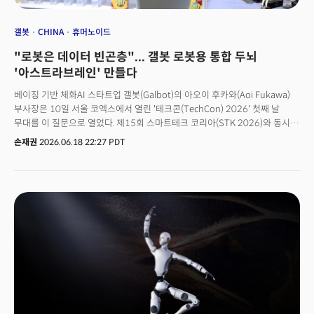
갤봇
CHINA
휴머노이드
"로봇은 데이터 빈곤층"... 갤봇 로봇용 통합 두뇌
'아스트라브레인' 만들다
베이징 기반 체화AI 스타트업 갤봇(Galbot)의 아오이 후카와(Aoi Fukawa)
부사장은 10일 서울 코엑스에서 열린 '테크콘(TechCon) 2026' 첫째 날
무대를 이 질문으로 열었다. 제15회 스마트테크 코리아(STK 2026)와 동시
개최된 이날 로봇 세션에서 갤봇은 유니트리와 함께 중국 휴머노이드 진영을
손재권
2026.06.18 22:27 PDT
대표했다. 지난 2023년 5월 왕허(Wang He) 베이징대 교수가 창업한 갤봇은
CATL이 주도한 투자 라운드를 포함해 누적 수천억원대 자금을 조달하며 중국
임바디드 AI의 선두권으로 부상한 회사다.