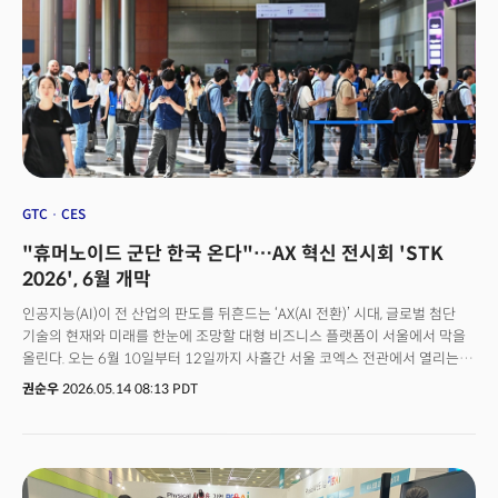
팔리는 휴머노이드를 만드는 회사가, 자사의 화려한 데모를 자랑하는 대신
자기 산업의 한계를 인정한 것이다. 유니트리는 왕싱싱(王興興·Wang
Xingxing) 창업자가 지난 2016년 8월 세운 회사다. 왕싱싱이 대학 재학
중이던 2013년 첫 4족 보행 로봇을 만들었고, 2016년 졸업 직후 유니트리
로보틱스를 설립했다.본사는 항저우. 현재 직원 700여 명과 공장 인력
1000여 명을 두고 있다. 2021년 첫 소비자용 제품을 출시했고 첫
휴머노이드는 2023년 상반기, G1은 2년 전에 내놨으며 최근 신형 H2를
공개했다. 올해 기업공개(IPO)를 앞두고 있다.👉 '800만원' 로봇이 세계를
삼킨다... 천재소년이 만든 로봇제국
GTC
CES
"휴머노이드 군단 한국 온다"…AX 혁신 전시회 'STK
2026', 6월 개막
인공지능(AI)이 전 산업의 판도를 뒤흔드는 ‘AX(AI 전환)’ 시대, 글로벌 첨단
기술의 현재와 미래를 한눈에 조망할 대형 비즈니스 플랫폼이 서울에서 막을
올린다. 오는 6월 10일부터 12일까지 사흘간 서울 코엑스 전관에서 열리는
‘제15회 스마트테크 코리아(STK 2026)’가 그 무대다. 올해 STK 2026은
권순우
2026.05.14 08:13 PDT
‘테크 넥서스(The Tech Nexus): 산업 전 과정을 연결하는 기술 생태계’를
주제로 역대 최대 규모로 개최된다. AI&빅데이터쇼, AI팩토리엑스포,
로보테크쇼, 디지털 유통·물류대전, 시큐테크쇼, 스마트테크쇼, 대한민국
가상융합산업대전 등 7개 전문 전시가 한자리에 모인다.이번 행사의 차별점은
개별 전시를 단순 병렬 배치하는 데 그치지 않고, 산업 밸류체인 전반을 하나로