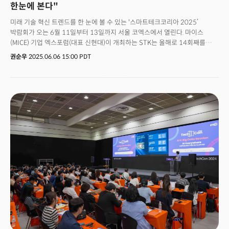
한눈에 본다"
미래 기술 혁신 트렌드를 한 눈에 볼 수 있는 '스마트테크코리아 2025’
박람회가 오는 6월 11일부터 13일까지 서울 코엑스에서 열린다. 마이스
(MICE) 기업 엑스포럼(대표 신현대)이 개최하는 STK는 올해로 14회째를
맞는다. 코엑스 B, C, D홀에서 열리는 전시회는 한국은 물론, 미국, 베트남, 일본,
권순우
2025.06.06 15:00 PDT
두바이, 싱가폴 등 16개국에서 400여개 업체가 1500개 부스를 마련한다.
박람회를 총괄하고 있는 김준호 엑스포럼 상무는 "STK는 2011년 첫 선을
보인 이래 인공지능, 빅데이터, 로봇, 보안기술 등 글로벌 기술 트렌드를 반영한
융복합 기술 전시회로 성장해 왔다"고 설명했다.올해 STK 2025는 '미래를
연결하라(Connect the Future)'를 슬로건으로, 지난해보다 한층 강화된
주제와 프로그램을 통해 양적·질적 성장을 추구한다. 특히 인공지능, 빅데이터,
로봇, 디지털 유통 및 물류, 보안 기술, 글로벌 공급망 등 6개 핵심 분야를
중심으로 구성된다.김 상무는 "글로벌, 비즈니스, 트렌드 등 3가지 트렌드를
중심으로 각 분야를 대표하는 국내외 기업 리더와 학계, 그리고 정부
관계자들이 참가할 예정"이라며 "산업별 유관 정부기관과 협단체, 그리고 전문
미디어가 공동으로 주최해 전문성을 높였다. 글로벌 바이어들을 통해 실제
비즈니스로 연결되는 네트워크의 장이 마련될 것”이라고 설명했다. 김준호
상무로부터 올해 박람회의 핵심 내용과 특징을 들어봤다.