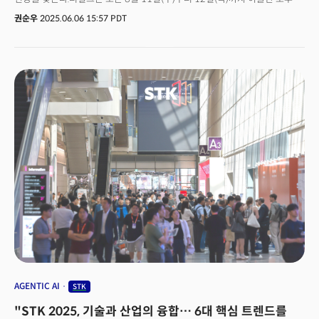
2시부터 4시까지, 서울 코엑스에서 열리는 STK2025 현장에서 ‘혁신원정대
권순우
2025.06.06 15:57 PDT
LIVE’를 자사 유튜브 채널을 통해 생중계한다고 7일 밝혔다.‘혁신원정대’는
CES, MWC, SXSW, GTC 등 글로벌 주요 테크 전시를 직접 취재해 신기술
동향과 시장 흐름을 소개하는 더밀크의 대표 프로그램이다. 이번 STK2025
라이브 방송은 국내외 주요 혁신 기업들과 전문가들을 초청해 현장에서
소개되는 신기술을 심층 분석하고 해설하는 형식으로 진행된다.
AGENTIC AI
STK
"STK 2025, 기술과 산업의 융합… 6대 핵심 트렌드를