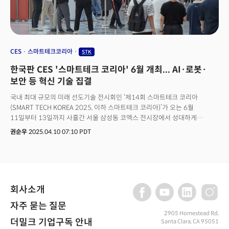
예매가 가능하다. 더 자세한 정보와 일정은 스마트테크 코리아 공식
홈페이지에서 확인할 수 있다. 테크콘 컨퍼런스 참가자에게는 STK2025
전시장 무료 입장권이 제공되며, 한정 굿즈와 런치 쿠폰을 제공받을 수 있다.
사전에 등록하는 얼리버드는 최대 33% 할인된 가격에 입장권을 구매할 수
있다. 👉사전등록 하러가기
CES
스마트테크코리아
STK
한국판 CES '스마트테크 코리아' 6월 개최... AI·로봇·
보안 등 혁신 기술 집결
국내 최대 규모의 미래 선도기술 전시회인 ‘제14회 스마트테크 코리아
(SMART TECH KOREA 2025, 이하 스마트테크 코리아)’가 오는 6월
11일부터 13일까지 사흘간 서울 삼성동 코엑스 전시장에서 성대하게
개최된다.이번 행사는 전 세계 40개국에서 500여 개의 기업이 참여하며, 총
권순우
2025.04.10 07:10 PDT
1600여 개의 부스가 운영될 예정이다. 스마트테크 코리아는 인공지능(AI),
휴머노이드 로봇 등 디지털 전환을 가속화할 최첨단 기술과 솔루션을
한자리에서 선보이는 대표 기술 박람회로, 산업 전반의 혁신 동력을 제시할
것으로 기대를 모은다.전시장 구성도 기술 분야별로 체계적으로 이뤄졌다.
B홀에서는 △유통&물류테크쇼 △로보테크쇼가 열리며, C홀에서는 △
회사소개
인공지능&빅데이터쇼 △글로벌 공급망 혁신대전이 동시에 진행된다.
D홀에서는 △스마트테크쇼 △시큐 테크쇼 등 보안 및 융합 기술 관련 전시가
자주 묻는 질문
마련, 최신 기술 트렌드를 한눈에 조망할 수 있는 기회를 제공한다.이번
2905 Homestead Rd,
전시회는 첨단 기술의 현재와 미래를 다루는 동시에, 참가 기업들에게
더밀크 기업구독 안내
Santa Clara, CA 95051