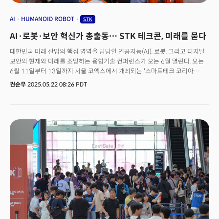
AI
HUMANOID ROBOT
STK
AI·로봇·보안 혁신가 총출동… STK 테크콘, 미래를 묻다
대한민국 미래 산업의 핵심 영역을 담당할 인공지능(AI), 로봇, 그리고 디지털
보안의 현재와 미래를 조망하는 융합기술 컨퍼런스가 오는 6월 열린다. 오는
6월 11일부터 13일까지 서울 코엑스에서 개최되는 '스마트테크 코리아
2025(Smart Tech Korea 2025)' 박람회의 핵심 프로그램인 '테크콘
권순우
2025.05.22 08:26 PDT
(TechCon) 2025'이 기술 산업의 미래를 조망하는 국제 스마트 기술
컨퍼런스로 주목받고 있다. '테크콘 2025'는 인공지능(AI), 로봇, 보안 등
분야별 융합기술 트렌드를 소개하고, 산업 리더들의 미래 비전을 공유하는
자리로 마련된다. 컨퍼런스는 6월 11일부터 13일까지 코엑스 4층
컨퍼런스룸 401호에서 진행된다. 첫째 날인 11일에는 로봇, 둘째 날은
인공지능(AI), 셋째 날은 디지털 보안을 중심으로 한 세션이 진행될 예정이다.
참가 대상은 최신 기술 트렌드와 실무 사례를 빠르게 파악하고 싶은 실무자,
혁신적인 솔루션과 비즈니스 기회를 모색하는 기업 관계자, 그리고 연구
협력과 최신 연구 동향에 관심있는 연구개발자 등이다. '테크콘 2025'는
스마트테크 코리아의 부대행사 중 하나로, 참가자들은 컨퍼런스를 통해
글로벌 기술 산업의 현재와 미래를 조망하고, 다양한 비즈니스 기회를 모색할
수 있을 것으로 기대된다. 특히 국내 정상급 연사들이 로봇, AI, 보안 분야의
심층 분석과 함께 직무 수준별 프로그램을 제공한다는 것이 특징이다. 참가를
원하는 이들은 스마트테크 코리아 공식 홈페이지를 통해 사전 등록 및 티켓