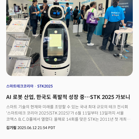
연결한 '융합형 기술 플랫폼'으로 설계됐다는 점이다. 단순한 기술 시연을
넘어, 실제 산업 현장에 적용 가능한 ‘돈 되는 혁신 기술’과 비즈니스 트렌드를
제시하겠다는 구상이다.👉사전등록하러 가기
스마트테크코리아
STK2025
AI 로봇 산업, 한국도 폭발적 성장 중…STK 2025 가보니
스마트 기술의 현재와 미래를 조망할 수 있는 국내 최대 규모의 테크 전시회
'스마트테크 코리아 2025(STK 2025)'가 6월 11일부터 13일까지 서울
코엑스 B, C, D홀에서 열렸다. 올해로 14회를 맞은 STK는 2011년 첫 개최
이래 클라우드, IoT, AI, 로보틱스 등 급변하는 기술 트렌드를 반영하며 '스마트
김기림
2025.06.12 21:54 PDT
라이프 실현'이라는 비전을 지속적으로 확장해왔다. 올해 박람회는 AI·
빅데이터, 디지털 유통·물류, 로보틱스, 보안 기술, 글로벌 공급망, 양자(퀀텀)