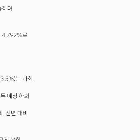
상승하며
4.792%로
3.5%)는 하회.
두 예상 하회.
회. 전년 대비
크게 상회,