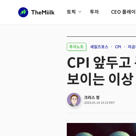
토픽
투자
CEO 플레
에이전틱AI시대
롱제비티/헬스케어
인프라/에너지
미국대전환
투자노트
세일즈포스
CPI
자금
피지컬AI/로봇
디지털자산
CPI 앞두
AX비즈니스혁명
미래 교육/직업
보이는 이상
전체 기사 보기
크리스 정
2025.01.14 15:15 PDT