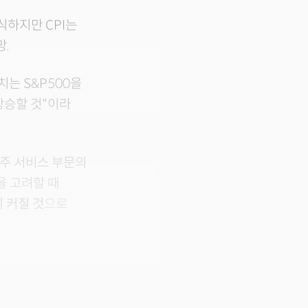
식하지만 CPI는
망.
치는 S&P500을
 상승할 것"이라
난주 서비스 부문의
을 고려할 때
 커질 것
으로