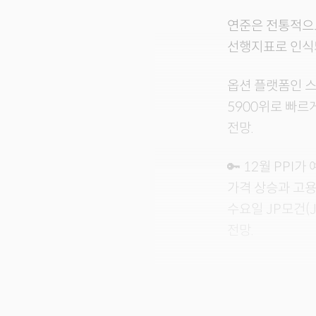
연준은 전통적으로
선행지표로 인식되
옵션 플랫폼인 스
5900위로 빠르
전망.
🔑 12월 PPI
가격 상승과 고
수요일 JP모건(
전망.