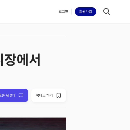
로그인
회원
가입
션시장에서
iilk
토론 AI 0개
북마크 하기