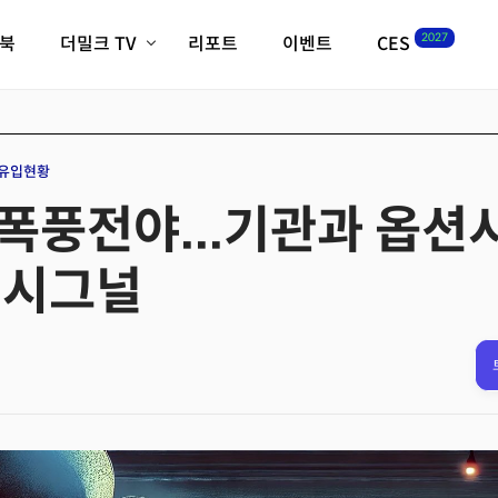
2027
이북
더밀크 TV
리포트
이벤트
CES
전체기사
K-웨이브
최신비디오
비디오
스타트업
혁신원정대
역사 및 개요
유입현황
인자기(사람,돈,기술 이야기)
고 폭풍전야...기관과 옵
필드 가이드
크리스의 뉴욕 시그널
CES2027 with TheM
 시그널
더밀크 아카데미
더웨이브/트렌드쇼
밸리토크