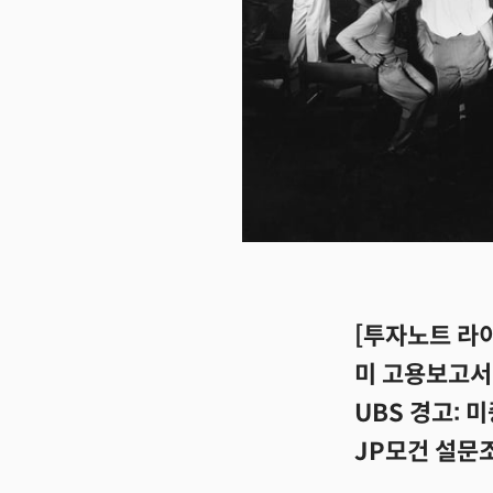
[투자노트 라이
미 고용보고서
UBS 경고: 
JP모건 설문조