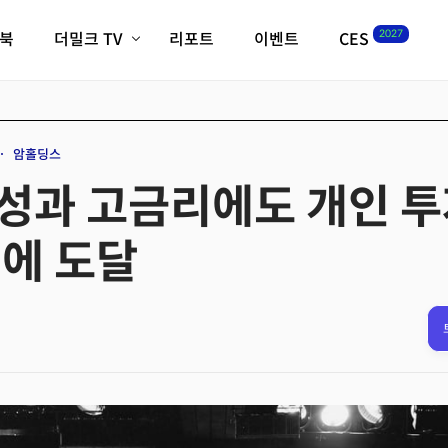
2027
이북
더밀크 TV
리포트
이벤트
CES
전체기사
K-웨이브
최신비디오
비디오
스타트업
혁신원정대
역사 및 개요
암홀딩스
인자기(사람,돈,기술 이야기)
성과 고금리에도 개인 
필드 가이드
크리스의 뉴욕 시그널
CES2027 with TheM
"에 도달
더밀크 아카데미
더웨이브/트렌드쇼
밸리토크