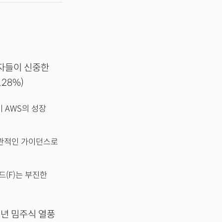
자자들이 신중한
.28%)
 AWS의 성장
낙관적인 가이던스로
드(F)는 부진한
1년 밈주식 열풍