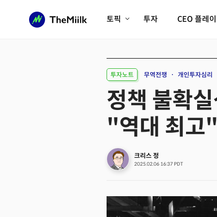
토픽
투자
CEO 플레
에이전틱AI시대
롱제비티/헬스케어
인프라/에너지
미국대전환
투자노트
무역전쟁
개인투자심리
피지컬AI/로봇
디지털자산
정책 불확실
AX비즈니스혁명
미래 교육/직업
"역대 최고
전체 기사 보기
크리스 정
2025.02.06 16:37 PDT