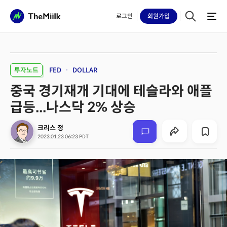
로그인
회원
가입
투자노트
FED
DOLLAR
중국 경기재개 기대에 테슬라와 애플
급등...나스닥 2% 상승
크리스 정
2023.01.23 06:23 PDT