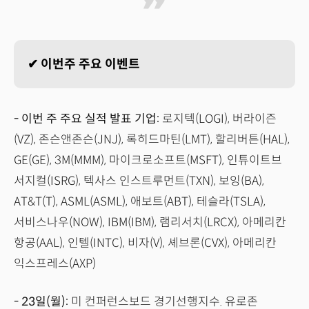
✔ 이번주 주요 이벤트
- 이번 주 주요 실적 발표 기업:
로지텍(LOGI), 버라이즌
(VZ), 존슨앤존슨(JNJ), 록히드마틴(LMT), 할리버튼(HAL),
GE(GE), 3M(MMM), 마이크로소프트(MSFT), 인튜이트브
서지컬(ISRG), 텍사스 인스트루먼트(TXN), 보잉(BA),
AT&T(T), ASML(ASML), 애보트(ABT), 테슬라(TSLA),
서비스나우(NOW), IBM(IBM), 램리서치(LRCX), 아메리칸
항공(AAL), 인텔(INTC), 비자(V), 셰브론(CVX), 아메리칸
익스프레스(AXP)
- 23일(월):
미 컨퍼런스보드 경기선행지수. 유로존