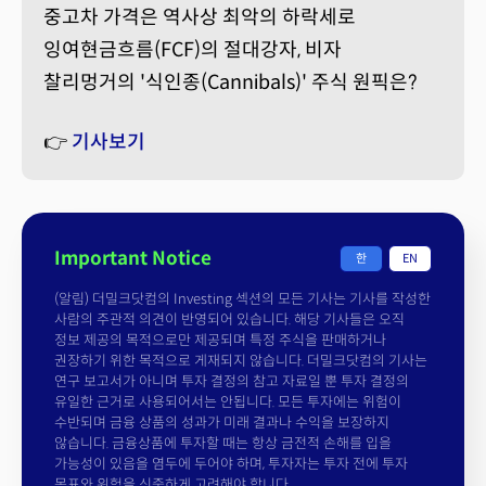
중고차 가격은 역사상 최악의 하락세로
잉여현금흐름(FCF)의 절대강자, 비자
찰리멍거의 '식인종(Cannibals)' 주식 원픽은?
👉
기사보기
Important Notice
한
EN
(알림) 더밀크닷컴의 Investing 섹션의 모든 기사는 기사를 작성한
사람의 주관적 의견이 반영되어 있습니다. 해당 기사들은 오직
정보 제공의 목적으로만 제공되며 특정 주식을 판매하거나
권장하기 위한 목적으로 게재되지 않습니다. 더밀크닷컴의 기사는
연구 보고서가 아니며 투자 결정의 참고 자료일 뿐 투자 결정의
유일한 근거로 사용되어서는 안됩니다. 모든 투자에는 위험이
수반되며 금융 상품의 성과가 미래 결과나 수익을 보장하지
않습니다. 금융상품에 투자할 때는 항상 금전적 손해를 입을
가능성이 있음을 염두에 두어야 하며, 투자자는 투자 전에 투자
목표와 위험을 신중하게 고려해야 합니다.