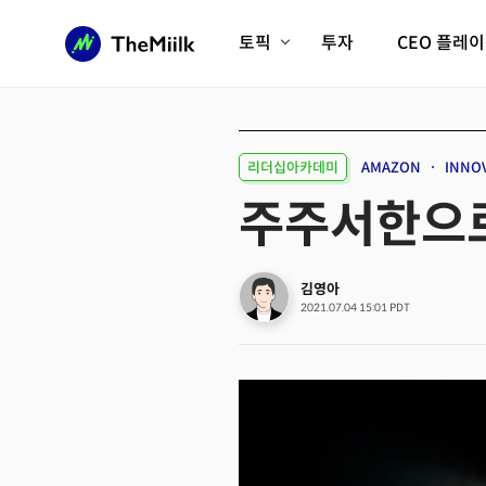
토픽
투자
CEO 플레
에이전틱AI시대
롱제비티/헬스케어
인프라/에너지
미국대전환
리더십아카데미
AMAZON
INNO
피지컬AI/로봇
디지털자산
주주서한으로
AX비즈니스혁명
미래 교육/직업
전체 기사 보기
김영아
2021.07.04 15:01 PDT