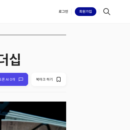
로그인
회원
가입
리더십
iilk
토론 AI 0개
북마크 하기