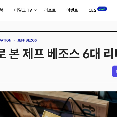
2027
이북
더밀크 TV
리포트
이벤트
CES
전체기사
K-웨이브
최신비디오
비디오
스타트업
혁신원정대
역사 및 개요
VATION
JEFF BEZOS
인자기(사람,돈,기술 이야기)
 본 제프 베조스 6대 
필드 가이드
크리스의 뉴욕 시그널
CES2027 with TheM
더밀크 아카데미
더웨이브/트렌드쇼
밸리토크