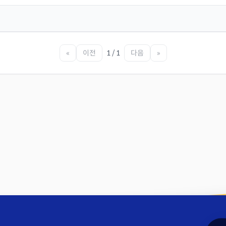
«
이전
1 / 1
다음
»