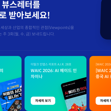
 뷰스레터를
로 받아보세요!
세상과 산업의 종합적인 관점(Viewpoints)을
주 3회(월, 수, 금) 보내드립니다.
더밀크 인뎁스 리포트 A.I.R. 28호
[WAIC 20
자료
벌의
WAIC 2026: AI 메이드 인
[WAIC
차이나
중국 AI
자세히 보기
자세히 