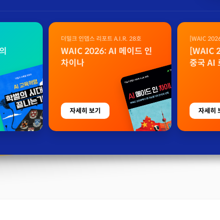
더밀크 인뎁스 리포트 A.I.R. 28호
[WAIC 20
자료
벌의
WAIC 2026: AI 메이드 인
[WAIC
차이나
중국 AI
자세히 보기
자세히 