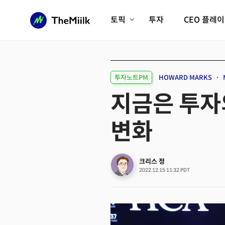
토픽
투자
CEO 플레
에이전틱AI시대
롱제비티/헬스케어
인프라/에너지
미국대전환
투자노트PM
HOWARD MARKS
피지컬AI/로봇
디지털자산
지금은 투자
AX비즈니스혁명
미래 교육/직업
변화
전체 기사 보기
크리스 정
2022.12.15 11:32 PDT