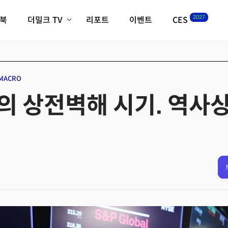
2027
이북
더밀크 TV
리포트
이벤트
CES
전체기사
K-웨이브
최신비디오
비디오
스타트업
혁신원정대
역사 및 개요
MACRO
인자기(사람,돈,기술 이야기)
의 상전벽해 시기. 역사상
필드 가이드
크리스의 뉴욕 시그널
CES2027 with TheM
더밀크 아카데미
더웨이브/트렌드쇼
밸리토크