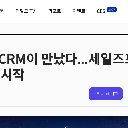
2027
이북
더밀크 TV
리포트
이벤트
CES
전체기사
K-웨이브
최신비디오
비디오
스타트업
혁신원정대
역사 및 개요
E
인자기(사람,돈,기술 이야기)
CRM이 만났다...세일
필드 가이드
크리스의 뉴욕 시그널
CES2027 with TheM
 시작
더밀크 아카데미
더웨이브/트렌드쇼
밸리토크
토론 AI 0개