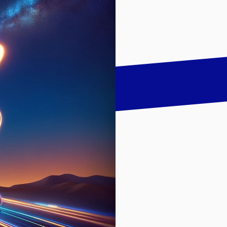
talk
LinkedIn
하기