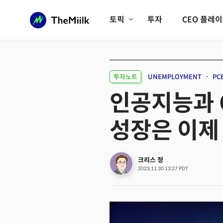
토픽
투자
CEO 플레
에이전틱AI시대
롱제비티/헬스케어
인프라/에너지
미국대전환
투자노트
UNEMPLOYMENT
PC
피지컬AI/로봇
디지털자산
인공지능과 
AX비즈니스혁명
미래 교육/직업
성장은 이제
전체 기사 보기
크리스 정
2023.11.30 13:27 PDT