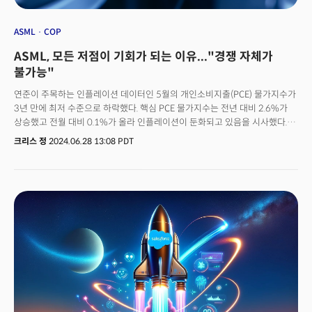
ASML
COP
ASML, 모든 저점이 기회가 되는 이유..."경쟁 자체가
불가능"
연준이 주목하는 인플레이션 데이터인 5월의 개인소비지출(PCE) 물가지수가
3년 만에 최저 수준으로 하락했다. 핵심 PCE 물가지수는 전년 대비 2.6%가
상승했고 전월 대비 0.1%가 올라 인플레이션이 둔화되고 있음을 시사했다.
헤드라인 지표 역시 월간 변화 없이 연간 2.6%가 올라 전체적으로 물가 상승
크리스 정
2024.06.28 13:08 PDT
압력이 완화됐다. 개인소비지출(PCE) 물가지수는 소비자물가지수(CPI)보다
더 넓은 범위를 측정하고 소비자의 구매 행동 변화까지 반영해 연준의 정책
결정에 중요한 데이터로 인식된다. 인플레이션이 연준의 목표치인 2%에 점점
더 가까워지면서 금리인하에 대한 기대는 더 커졌다. 메리 데일리 샌프란 연은
총재는 "인플레이션이 점차 둔화되고 있다."고 밝히며 "기업과 가계에
긍정적인 영향을 미칠 것."이라 전망했다.한편 개인소득은 예상보다 나은 전월
대비 0.5%가 상승해 경제가 여전히 견고한 펀더멘탈을 유지하고 있음을
시사했다. 다만 개인소비는 예상을 하회한 전월 대비 0.2%가 올라 소비자들의
지출이 점점 신중해지고 있는 것으로 관측된다.시장은 월가의 전망을
대체적으로 부합한 인플레이션 데이터에 긍정적인 반응을 보였다. 주가
지수는 회복했고 국채 수익률은 하락하며 연준의 금리인하에 대한 기대를
드러냈다. 연준은 올해 한 번의 금리인하 가능성을 제시해지만 시장은 올해