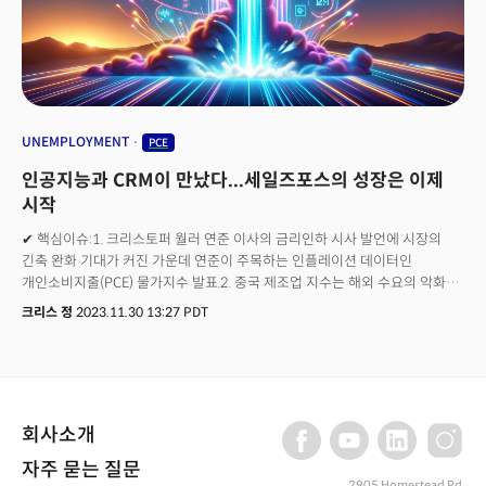
9월부터 두 번의 금리인하 가능성에 베팅하고 있다.
UNEMPLOYMENT
PCE
인공지능과 CRM이 만났다...세일즈포스의 성장은 이제
시작
✔ 핵심이슈:1. 크리스토퍼 월러 연준 이사의 금리인하 시사 발언에 시장의
긴축 완화 기대가 커진 가운데 연준이 주목하는 인플레이션 데이터인
개인소비지출(PCE) 물가지수 발표.2. 중국 제조업 지수는 해외 수요의 악화로
인해 두 달 연속 경기위축 영역으로 하락. 중국 통계청이 발표한 11월 제조업
크리스 정
2023.11.30 13:27 PDT
구매관리자지수(PMI)는 49.4로 전월의 49.5에서 하락했으며 시장
추정치였던 49.7보다 하회. 3. 마이크로소프트(MSFT), 올해 생성AI 열풍의
주역인 오픈AI의 의결권이 없는 참관인으로 이사회에 합류. 새로운 이사회는
최근 '샘 알트만 축출 사태'를 비롯한 독립적인 검토와 지배구조 개선에 대해
작업을 수행할 예정. ✔ 자산시장동향:뉴욕증시는 연준이 주목하는
회사소개
인플레이션 데이터의 하락 추세에 연준의 긴축 사이클 종료에 대한 기대가
유지되며 다우지수가 500포인트 이상 상승하며 올해 최고가를 기록했으나
자주 묻는 질문
나스닥은 차익실현 매도세가 나타나며 하락. (다우 +1.47%, S&P500
2905 Homestead Rd,