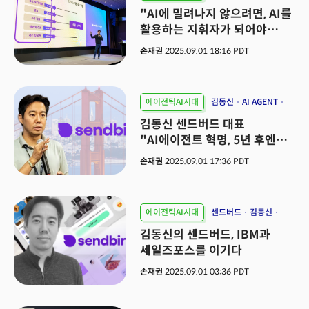
AX
"AI에 밀려나지 않으려면, AI를
활용하는 지휘자가 되어야
한다"
손재권
2025.09.01 18:16 PDT
에이전틱AI시대
김동신
AI AGENT
MCP
김동신 센드버드 대표
"AI에이전트 혁명, 5년 후엔
기존 사업 무의미"
손재권
2025.09.01 17:36 PDT
에이전틱AI시대
센드버드
김동신
AI AGENT
김동신의 센드버드, IBM과
세일즈포스를 이기다
손재권
2025.09.01 03:36 PDT