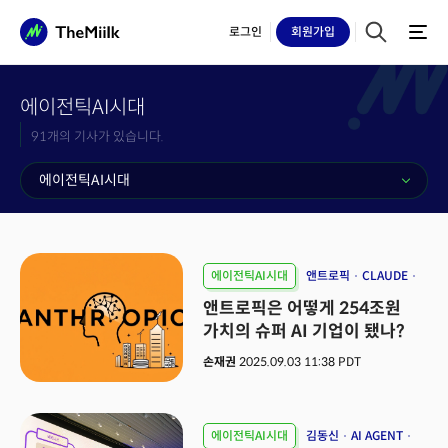
로그인
회원
가입
에이전틱AI시대
91개의 기사가 있습니다.
에이전틱AI시대
에이전틱AI시대
앤트로픽
CLAUDE
다리오 아모데이
앤트로픽은 어떻게 254조원
가치의 슈퍼 AI 기업이 됐나?
손재권
2025.09.03 11:38 PDT
에이전틱AI시대
김동신
AI AGENT