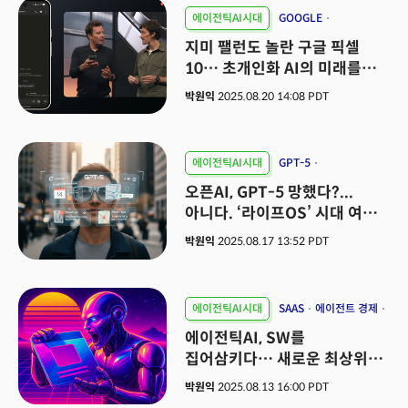
에이전틱AI시대
GOOGLE
AI 하드웨어
AGENTIC AI
지미 팰런도 놀란 구글 픽셀
10… 초개인화 AI의 미래를
열다
박원익
2025.08.20 14:08 PDT
에이전틱AI시대
GPT-5
AGENT ECONOMY
AGENTIC AI
오픈AI, GPT-5 망했다?...
아니다. ‘라이프OS’ 시대 여는
첫 관문된다
박원익
2025.08.17 13:52 PDT
에이전틱AI시대
SAAS
에이전트 경제
AGENT AI
에이전틱AI, SW를
집어삼키다… 새로운 최상위
포식자의 등장
박원익
2025.08.13 16:00 PDT