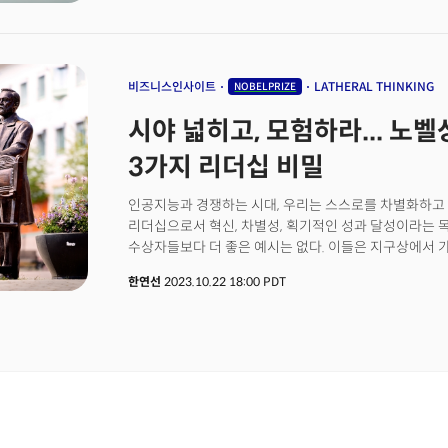
딥마인드 최고경영자(CEO), 존 점퍼 구글 딥마인드 수
물리학상에는&nbsp;AI의 대가로 꼽히는 존 홉필드 미
토론토대 교수가 선정됐습니다.과학과 기술의 거리는 멀었
기술은 이 과학을 상용화하는 비즈니스 세계의 것으로 
거의 받지 못했습니다.&nbsp;월드 와이드 웹 프로토콜이
비즈니스인사이트
LATHERAL THINKING
NOBELPRIZE
여겨지지 않았고,&nbsp;래리 페이지와 세르게이 브린은
시야 넓히고, 모험하라... 노
노벨상을 수상하지 못했습니다.그러나 이제 노벨 과학상&n
&nbsp;AI 연구자입니다.&nbsp;기술이 과학을 건드린&
3가지 리더십 비밀
10년 동안 사실상 모든 과학을 바꿔 놓은 인공지능(AI)
거죠.&nbsp;실리콘밸리에서는 생성AI로 계속 ‘발명’이 
인공지능과 경쟁하는 시대, 우리는 스스로를 차별화하고
다시&nbsp;구글입니다.&nbsp;<더밀크 주요 기사>원조 절
리더십으로서 혁신, 차별성, 획기적인 성과 달성이라는
갤럭시링에 맞불두 도시 이야기: LA vs 샌프란시스코“2025
수상자들보다 더 좋은 예시는 없다. 이들은 지구상에서 
주목하라
인재풀 안에서 차별화되기 위해 수많은 장애물을 견뎌내고
한연선
2023.10.22 18:00 PDT
다르지만, 그들이 정상에 오르기 위해 사용한 기술에는 모