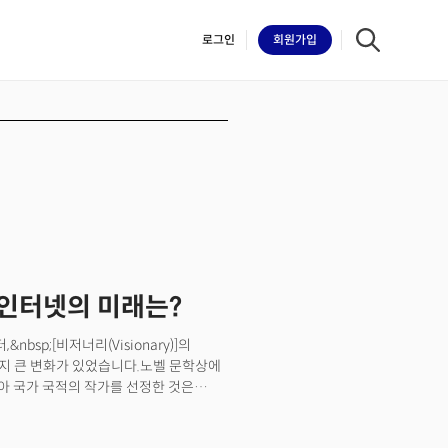
로그인
회원
가입
iilk
. 인터넷의 미래는?
sp;[비저너리(Visionary)]의
 가지 큰 변화가 있었습니다.노벨 문학상에
아시아 국가 국적의 작가를 선정한 것은
서는 역대 18번째죠.&nbsp;노벨
출됐습니다. 데미스 허사비스 구글