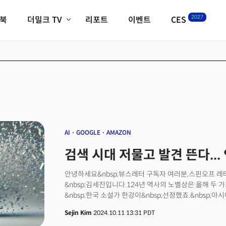
2027
이북
더밀크 TV
리포트
이벤트
CES
전체기사
K-웨이브
최신비디오
비디오
스타트업
혁신원정대
역사 및 개요
인자기(사람,돈,기술 이야기)
필드 가이드
크리스의 뉴욕 시그널
CES2027 with TheM
더밀크 아카데미
AI
GOOGLE
AMAZON
더웨이브/트렌드쇼
검색 시대 저물고 발견 뜬다..
밸리토크
안녕하세요&nbsp;뷰스레터 구독자 여러분,스핀오프 레터,&nb
&nbsp;김세진입니다.124년 역사의 노벨상은 올해 두
&nbsp;한국 소설가 한강이&nbsp;선정했죠.&nbsp;
2012년 중국 작가 모옌 이후 12년 만입니다. 여성 작가로
Sejin Kim
2024.10.11 13:31 PDT
화학상 수상자는&nbsp;민간 기업 구글에서&nbsp;배