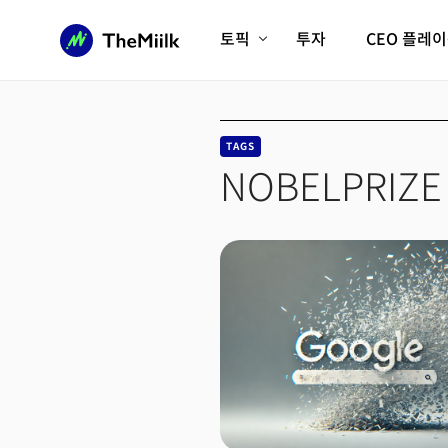
토픽
투자
CEO 플레
에이전틱AI시대
롱제비티/헬스케어
인프라/에너지
미국대전환
TAGS
피지컬AI/로봇
디지털자산
NOBELPRIZE
AX비즈니스혁명
미래 교육/직업
전체 기사 보기