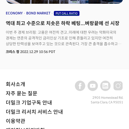
ECONOMY
BOND MARKET
PUT CALL RATIO
역대 최고 수준으로 치솟은 하락 베팅...벼랑끝에 선 시장
이번 주 경제 브리핑: 고용은 여전히 견고...미래에 대한 우려는 악화미국의
경제는 연준의 공격적인 금리인상 기조로 인해 흔들리고 있지만 여전히
상당한 탄력성을 보여주고 있는 것으로 관측된다. 가장 큰 충격을 흡수하고
있는 부문은 역시 주택시장으로 미래 주택 판매의 선행지표로 인식되는
크리스 정
2022.12.29 10:56 PDT
잠정주택판매는 6개월 연속 하락해 2001년 이후 최저치를 기록했다. 시장의
충격에 반해 10월의 주택가격은 예상보다 견고한 모습을 보였으나 향후
침체는 피할 수 없을 것으로 전망된다. 미시건대에 따르면 소비자들이 느끼는
현재 주택 구매 상황은 1980년대 초반 이후 최악으로 금리가 높게
유지되면서 부담은 계속 증가할 것으로 관측된다. 지역별 기업 활동 역시
회사소개
부진을 이어갔다. 달라스 연은이 조사한 제조업 기업 활동은 11월의
-14.4에서 -18.8로 더 악화됐다. 신규주문이 7개월 연속 마이너스를 기록하는
자주 묻는 질문
등 부진했지만 전반적으로 주문과 생산이 회복을 보이면서 긍정적인 시그널도
2905 Homestead Rd,
관측됐다.리치몬드 연은 역시 긍정적인 고용지수와 함께 임금이 25에서 37로
더밀크 기업구독 안내
Santa Clara, CA 95051
눈에 증가하는 등 인플레이션 우려는 강화됐다. 미 북동부 5지구 제조업 역시
더밀크 리서치 서비스 안내
선적과 신규주문, 고용이 모두 개선됐으나 향후 경기 기대는 -20까지
하락하면서 비관적인 기업들이 크게 증가했다. 고용은 여전히 견고했다.
이용약관
고용지표가 모두 강력하게 나타났고 신규 실업수당 청구도 역사적으로 가장