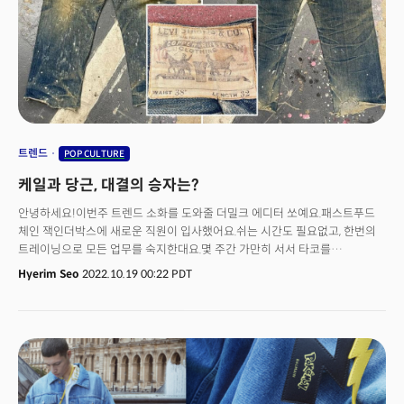
트렌드
POP CULTURE
케일과 당근, 대결의 승자는?
안녕하세요!이번주 트렌드 소화를 도와줄 더밀크 에디터 쏘예요.패스트푸드
체인 잭인더박스에 새로운 직원이 입사했어요.쉬는 시간도 필요없고, 한번의
트레이닝으로 모든 업무를 숙지한대요.몇 주간 가만히 서서 타코를
포장하고 감자만 튀겼다는 소문!심지어 복지나 건강보험 조차도 요구하지
Hyerim Seo
2022.10.19 00:22 PDT
않아요. 이 완벽한 직원의 이름은 바로 플리피(Flippy),월 3500달러의 몸값을
지닌 요리 로봇이죠.