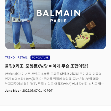
TREND
RETAIL
POP CULTURE
블핑X리조, 포켓몬X발망 = 이게 무슨 조합이람?
안녕하세요! 이번주 트렌드 소화를 도와줄 더밀크 에디터 쭌이에요. 미국의
인기 슈퍼스타 Lizzo(리조)가 무대를 뒤집어 놓았죠. 지난 8월 28일 미국
뉴저지주에서 열린 'MTV 뮤직 비디오 어워즈(VMA)'에서 자신감 넘치고 열정
에너지 가득한 무대를 보여줬어요.리조는 팬들의 '자존감 지킴이'로 유명해요.
Juna Moon
2022.09.07 01:40 PDT
자신의 몸을 생긴 그대로 사랑하고 타인의 시선에 자신을 가두지 말라며
건강한 자기애(Self-love)를 노래하기 때문이에요.