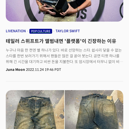
LIVENATION
TAYLOR SWIFT
POP CULTURE
테일러 스위프트가 앨범내면 '플랫폼'이 긴장하는 이유
누구나 마음 한 켠엔 별 하나가 있다. 바로 선망하는 스타. 쉽사리 닿을 수 없는
스타를 한번 보러가기 위해서 팬들은 많은 걸 쏟아 붓는다. 공연 티켓 하나를
위해 긴 시간을 대기하고 비싼 돈을 지불한다. 또 암시장에서 터무니 없이 비싼
가격으로 티켓이 거래된다. 무언가 잘못됐지만 팬들은 쉽사리 문제를
Juna Moon
2022.11.24 19:46 PDT
제기하지 못한다. '공급에 비해 수요가 많은 탓이려니, 티켓을 판매하는 업체도
정해진 곳 뿐이니...'. 다른 방도가 없어 보이기 때문이다. 팬들은 여지껏
부당하다는 걸 알면서도 꼼짝없이 당해야 했다. 하지만 이번엔 다르다. 테일러
스위프트와 팬, 그리고 정부까지 동참해 부당한 공연 티켓 판매처의 폭리에
맞서기 시작했다.