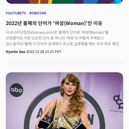
YOUTUBETV
ROBOTAXI
2022년 올해의 단어가 '여성(Woman)'인 이유
딕셔너리닷컴(Dictionary.com)은 올해의 단어로 '여성(Woman)'을
선정했어요.가장 단순한 단어 중 하나인 '여성'이 어떻게 주목받고
있는걸까요?올해 이 단어의 검색량이 최고로 급증했을 때는 미국 최초 흑인
여성 대법관 커탄지 브라운 잭슨이 인준을 앞두고 참석한 인사청문회에서
Hyerim Seo
2022.12.28 15:21 PDT
"여성이란 단어를 정의하라"는 질문을 받았는데요. 브라운 잭슨은 "쉽게
정의를 내릴 수 없다"고 답했습니다.그는 LGBTQ 등 성 소수자 권익 보호를
위한 목소리를 내왔는데요. 질문을 던졌던 공화당 소속의 상원의원 마샤
블랙번은 "이렇게 근본적인 질문에 답을 할 수 없다는 사실은 진보적인 교육의
위험성을 강조한다"며 비판했죠.딕셔너리닷컴은 올해 '여성'이란 단어가
평소의 2배 넘게 검색됐다고 밝혔습니다.왜 사람들은 '여성'을 많이
검색했을까요. 딕셔너라딧컴은 "여성은 가장 오래된 단어 중 하나이지만,
개인의 중요성과 사회적 논쟁의 원천이 되는 단어였다"며 2022년을 대표한
사건들과 떼려야 뗄 수 없는 관계라고 설명했어요.