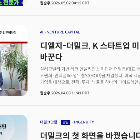
권순우
2026.05.02 04:12 PDT
해결할 인재를 찾고 있다. 이번 채용의 목적은 기술의 
연결해, 시장에 실질적인 해법을 제시할 수 있는 '전문가
실리콘밸리를 비롯한 미국 기술 현장에서 확보한 인사이트
새로운 미디어 기준을 만들어가고 있다. 이러한 흐름 속
중심 흐름을 직접 다루며, 자신의 역량을 실전에서 검증할
AI
VENTURE CAPITAL
디엘지-더밀크, K 스타트업 
바꾼다
실리콘밸리 기반 테크 인텔리전스 미디어 더밀크(대표 
조원희·안희철)와 업무협약(MOU)을 체결했다. 미국 
기업을 대상으로, 전략·투자·법률을 하나의 파이프라인
구축하는 것이 골자다.기존에는 전략 컨설팅, 법률 자문,
권순우
2026.04.03 11:41 PDT
파편적으로 제공됐고 정부 또는 정부 산하 기관에서 추진 
흐름으로 통합해, 시장 진단부터 계약 완성까지 일관된
디엘지 대표변호사는 “실리콘밸리에서 한국 로펌 최초로
잡은 것은, 법률 서비스의 한계를 스스로 인정한 동시에 
K-스타트업이 미국에서 실패하는 가장 큰 이유인 ‘잘못된
더밀크닷컴
INGENUITY
알림
리스크’를 동시에 줄일 수 있을 것이다”고 강조했다. 
더밀크의 첫 화면을 바꿨습니다
7년간 쌓아온 현지 네트워크와 인텔리전스 역량에 디엘지