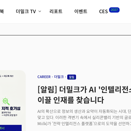
2027
이북
더밀크 TV
리포트
이벤트
CES
전체기사
K-웨이브
최신비디오
비디오
스타트업
혁신원정대
역사 및 개요
인자기(사람,돈,기술 이야기)
필드 가이드
크리스의 뉴욕 시그널
CES2027 with TheM
더밀크 아카데미
CAREER
더밀크
알림
더웨이브/트렌드쇼
[알림] 더밀크가 AI '인텔리
밸리토크
이끌 인재를 찾습니다
AI의 확산으로 정보의 생산과 요약이 자동화되는 시대, 
맞고 있다. 이러한 격변기 속에서 실리콘밸리 기반의 글로
Miilk)가 ‘전략 인텔리전스 플랫폼’으로의 도약을 선언
채용한다. 더밀크는 AI가 재편하는 새로운 질서 속에서