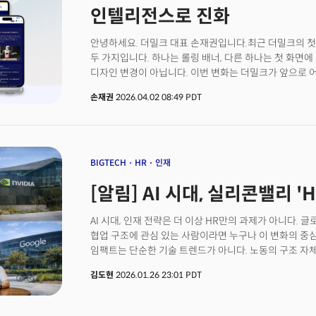
국내 스타트업이 정보 비대칭과 법적 불확실성이라는 두 
인텔리전스로 진화
있게 된다”고 이번 협약의 의미를 밝혔다.👉 더밀크-디
안녕하세요. 더밀크 대표 손재권입니다.최근 더밀크의 첫
두 가지입니다. 하나는 롤링 배너, 다른 하나는 첫 화면에 
디자인 변경이 아닙니다. 이번 변화는 더밀크가 앞으로 
방향입니다. 오늘은 그 이야기를 풀어보겠습니다.
손재권
2026.04.02 08:49 PDT
BIGTECH
HR
인재
[알림] AI 시대, 실리콘밸리 '
AI 시대, 인재 전략은 더 이상 HR만의 과제가 아니다. 글
협업 구조에 관심 있는 사람이라면 누구나 이 변화의 중심
임팩트는 단순한 기술 트렌드가 아니다. 노동의 구조 자
'일'은 더 이상 사람만의 영역이 아니다. 사람, 에이전트
김도현
2026.01.26 23:01 PDT
것이며, 이 협업 환경은 AI에 의해 작동된다.맥킨지에 
근로 시간의 절반 이상이 이론적으로 자동화 가능한 단계
일이 수행되는 방식과 역할 정의 자체가 근본적으로 바뀌