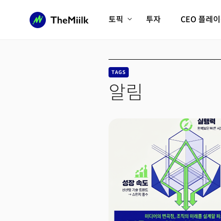
토픽
투자
CEO 플레
에이전틱AI시대
롱제비티/헬스케어
인프라/에너지
미국대전환
TAGS
피지컬AI/로봇
디지털자산
알림
AX비즈니스혁명
미래 교육/직업
전체 기사 보기