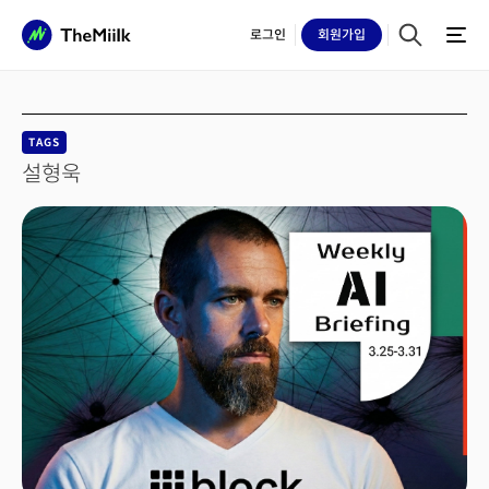
로그인
회원
가입
TAGS
설형욱