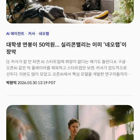
AI 에이전트
커서
네오랩
대학생 연봉이 50억원... 실리콘밸리는 이미 ‘네오랩’이
장악
Q: 커서가 잘 안 되면 AI 스타트업에 희망이 없다는 얘기도 들린다.A: 구글·
오픈AI 같은 빅 플레이어를 제외하고 스타트업만 보면, 커서가 압도적으로
선두다. 자본도 많이 모았고, 오픈AI에서 핵심 모델을 개발한 연구자들까지
데려왔다. 이 상태에서도 안 되면, 이제는 자본과 스케일로만 이길 수 있는
박원익
2026.03.30 13:19 PDT
시대가 온 것이고, 실리콘밸리 입장에서는 굉장히 암울한 시기가 될 수 있다.Q:
요즘 실리콘밸리에서 ‘네오랩(Neo Lab)’이 유행이라고 들었다.A: 가장
유행하는 키워드 중 하나다. 싱킹 머신스 랩(Thinking Machines Lab) 같은
미라 무라티의 회사, 플래핑 에어플레인즈(Flapping Airplanes) 같은
곳들인데, 공통점은 10명 정도의 소수 정예 팀이면서 창업과 동시에 유니콘을
넘어서는 밸류에이션을 받는다는 것이다. 거대한 팀도, 제품도, 사업도 없는
상태에서 소수의 인재만 믿고 수천억 투자를 받는다. 2015년에 아무것도
없는 상태에서 시작해 성공한 오픈AI 모델을 반복할 수 있지 않을까 하는
기대다.문제는 이런 네오 랩이 많아지면서 양극화가 심해진다는 것이다.