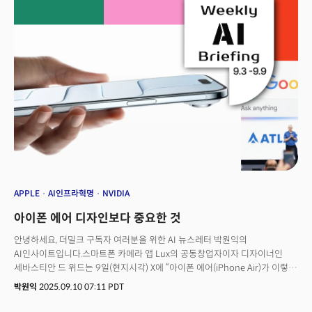
APPLE
AI인프라혁명
NVIDIA
아이폰 에어 디자인보다 중요한 것
안녕하세요, 더밀크 구독자 여러분을 위한 AI 뉴스레터 박원익의
AI인사이트입니다.스마트폰 카메라 앱 Lux의 공동창업자이자 디자이너인
세바스티안 드 위드는 9일(현지시각) X에 “아이폰 에어(iPhone Air)가 이렇게
멋질 줄 몰랐다. 프로와 에어 둘 중 하나를 고르기가 어려울 것 같다”고
박원익
2025.09.10 07:11 PDT
썼습니다. 애플이 이날 발표한 아이폰 에어가 최고 사양 모델인 아이폰 17
프로만큼 매력있다는 평가였죠. 실제로 아이폰 에어는 역대 가장 얇은