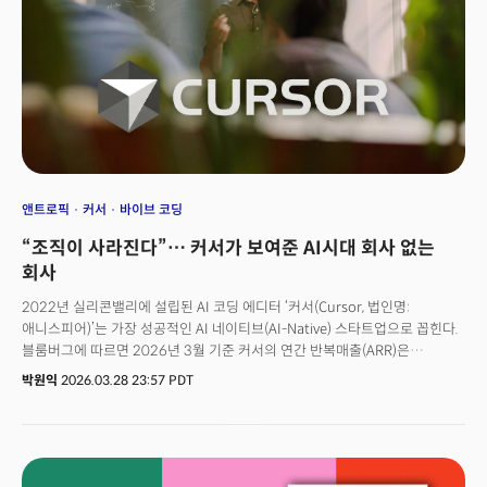
소수에게 엄청난 보상과 자본이 몰리고, 대다수는 직장조차 구하기 힘들다.
사람들이 만나면 적극적으로 이 문제를 이야기하지만, 대안은 아무도 모른다.
결국 “그 소수에 끼어야 한다”는 위기의식을 갖고, 워라밸은 아예 생각도 하지
않고, 인생을 완전히 투자하는 대신 큰 보상을 받는 트렌드로 가고 있다.👉
36세, 17조원, 그리고 AI 민주화: 미라 무라티의 새로운 혁명
앤트로픽
커서
바이브 코딩
“조직이 사라진다”… 커서가 보여준 AI시대 회사 없는
회사
2022년 실리콘밸리에 설립된 AI 코딩 에디터 ‘커서(Cursor, 법인명:
애니스피어)’는 가장 성공적인 AI 네이티브(AI-Native) 스타트업으로 꼽힌다.
블룸버그에 따르면 2026년 3월 기준 커서의 연간 반복매출(ARR)은
20억달러(약 3조원)를 돌파했다. 3개월 만에 두 배로 뛴 수치다.출시 24개월
박원익
2026.03.28 23:57 PDT
만에 ARR 10억달러를 달성하며 B2B 서비스형 소프트웨어(SaaS) 역사상
가장 빠른 성장 기록을 세웠고, 지난 11월 시리즈 D 투자에서는 293억달러
(약 44조원)라는 높은 기업가치를 인정받았다. 마케팅 비용 ‘0원’으로 ARR
1억달러를 달성, 전환율 36%를 기록했다는 점도 경이로운 대목이다. 제품
자체가 마케팅이었던 것이다. 일반적인 SaaS 제품 전환율은 2~5%에 그친다.