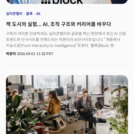
실리콘밸리
블록
AX
잭 도시의 실험... AI, 조직 구조와 커리어를 바꾸다
구독자 여러분 안녕하세요, 실리콘밸리와 글로벌 혁신 현장에서 최신 AI 산업
트렌드와 인사이트를 전해드리는 박원익의 AI인사이트입니다. “계층에서
지능으로(From Hierarchy to Intelligence)”트위터, ‘블록(Block, 옛
스퀘어)’의 설립자 잭 도시가 AI 시대에 맞는 새로운 조직을
박원익
2026.04.01 11:32 PDT
선언했습니다. 전통적인 계층 구조를 AI로 대체할 수 있다는 주장입니다. 그는
31일(현지시각) 공개한 글에서 “상시적인 중간 관리 계층은 필요하지 않다.
기존 계층 구조가 수행하던 모든 업무는 시스템(AI를 지칭)이 조정한다”며
“모든 구성원은 업무와 고객에 훨씬 더 밀접하게 연결된 역할을 맡는다.
블록은 이러한 전환의 초기 단계에 있다”고 했습니다.지난 2월 단행한 ‘직원
40% 해고’에 대한 해명 성격의 글이었지만, 동시에 현재 실리콘밸리에
휘몰아치는 변화를 단적으로 보여주는 발언이기도 했습니다. 인간을 대신해
일하는 AI 에이전트(agent, 대리인) 도입 확산, 그리고 이에 따른 워크플로우
(workflow, 업무 흐름) 변화가 조직의 형태까지 바꾸고 있는
것입니다. 더밀크가 샌프란시스코, 실리콘밸리에서 최근 만난 현지 전문가,
스타트업, 빅테크 관계자들의 반응도 비슷합니다. ‘빠른 의사 결정과 실행’은
성공의 최우선 요건이 됐고, 이를 실현하기 위해 더 작고 자유로운 형태의
회사, 실험들이 계속해서 진행되고 있습니다.