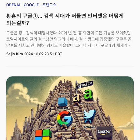
OPENAI
GOOGLE
트렌드쇼
황혼의 구글①... 검색 시대가 저물면 인터넷은 어떻게
되는걸까?
구글은 정보검색의 대명사였다. 20여 년 전, 홈 화면에 모든 기능을 보여줬던
포털사이트와 달리 검색창만 덩그러니 배치, 검색 광고에 집중했던 구글은 곧
야후를 제치고 인터넷의 강자로 떠올랐다. 그러나 지금 이 구글 1강 체제가
흔들리고 있다. 사람들은 더 이상 정보를 ‘찾지(Search) 않는다. 동영상을
Sejin Kim
2024.10.09 23:51 PDT
보며, 쇼핑하며, 커뮤니티에서 대화를 나누며 정보를 ‘발견(Discover)’한다.
필요한 정보가 있을 때는 생성AI 챗봇에 ‘질문’한다. 정보를 소비하는
사용자경험(UX)의 대격변이다. 이는 검색에 집중한 구글에겐 심각한
타격이다.