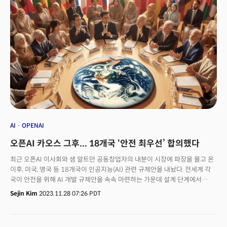
발효될 가능성이 높습니다. 백악관과 하원의장이 찬성 입장을 밝혔기
때문입니다. 특히 11월 대선을 앞두고 있기 때문에 이를 반대하기가 쉽지
않습니다. 법안이 상·하원을 통과하고 백악관에서 거부하지 않으면, 발효 후
165일 이내에 바이트댄스는 틱톡을 매각하는 등의 조치를 취해야 합니다.
틱톡은 젊은 층을 중심으로 미국에서만 1억7000만명이 사용하고 있습니다.
👉 틱톡, 사용자에 호소이에 틱톡은 사용자에게 호소했습니다. 뉴욕타임스
(NYT)에 따르면 7일 오전부터 틱톡은 사용자들에게 ‘틱톡 셧다운을
막아주세요’라는 알림을 앱에 노출했습니다. 틱톡은 “의회는 1억7000만명
미국인의 표현의 자유에 대한 헌법상의 권리를 박탈할 틱톡 전면금지를
계획하고 있다”면서 “기업 수백만 곳에 피해를 주고, 수많은 창작자의 생계를
위협하며 예술가들의 관객을 거부하는 행위”라고 반발했습니다. 여기에는
사용자들이 의원들에게 전화할 수 있는 버튼까지 포함돼 있었죠. 당일 정오
국회의원들의 사무실은 전화 폭주로 마비가 될 지경에 이른 것으로
AI
OPENAI
알려졌습니다. 보좌관 중 한 명은 자신의 사무실이 약 100통의 전화를
오픈AI 카오스 그후... 18개국 ‘안전 최우선’ 합의했다
받았다고 말했고, 다른 보좌관은 자신의 사무실이 1000통이 넘는 전화를
받았다고 말했죠. 국회는 이번 법안이 틱톡을 전면 금지하는 것이 아니라고
최근 오픈AI 이사회와 샘 알트만 공동창업자의 내분이 시장에 파장을 몰고 온
강조했습니다. 틱톡이 중국 모회사와의 관계만 끊으면 정상적으로 사용할 수
이후, 미국, 영국 등 18개국이 인공지능(AI) 관련 규제안을 내놨다. 전세계 각
있다는 것입니다.
국이 안전을 위해 AI 개발 규제안을 속속 마련하는 가운데 설계 단계에서
'안전’을 최우선으로 한 최초의 세부 국제 합의안이다. 한국도 참여했다. 27일
Sejin Kim
2023.11.28 07:26 PDT
(현지시각) 로이터통신 보도에 따르면 26일 미국, 영국 등 18개국은 국제
AI합의를 공개했다. 새로운 지침에 서명한 18개국은 미국, 영국, 독일, 호주,
캐나다, 프랑스, 이탈리아, 노르웨이, 한국, 일본, 체코공화국, 에스토니아,