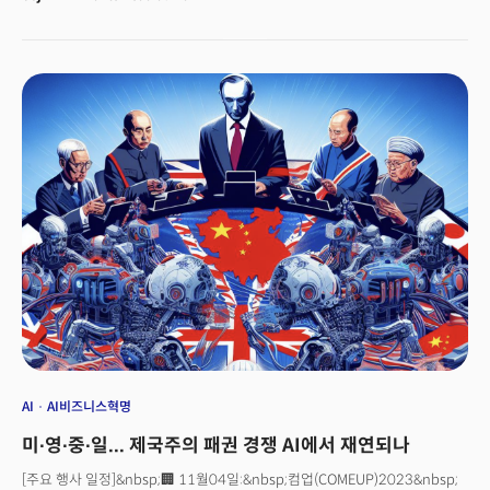
하지만 봄을 알리는 '한줄기 희망의 빛(Silver lining)'이 보이는 것일까?
2023년 3월과 10월 상승장을 계기로 실물자산(RWA), 리퀴드 스테이킹
파생상품(LSD) 등 새로운 투자 분야가 주목받으며 분위기가 달라졌다.
인공지능(AI)은 또 다른 희망의 빛으로 꼽힌다. 이 같은 변화 속에서 시장의
파이를 둘러싼 업계 간 눈치 싸움이 치열하다. 블랙록 등 전통 금융권을
중심으로 시장에 새로 진입하는 기업과 기관 등이 늘어나고, 기존
플레이어들은 비즈니스 모델을 수정하고 있다. 동시에 소위 ‘잘 될 기업’과
연합할 기회를 찾기 위해 물밑작업을 진행하는 중이다. 세계 각국에서는 규제
당국에서는 관련 규칙 마련을 논의하는 중이다.이에 더밀크는 블록체인∙
암호화폐 산업이 2024년 가상경제, AI 등과 어떻게 결합되고 있는지
조망한다. 또 2024년 암호화폐 투자 시장을 지배할 내러티브, 디지털경제 속
암호화폐를 활용한 금융 비즈니스모델, 관련 규제 등을 다각적으로 분석하고
전망해본다.
AI
AI비즈니스혁명
미∙영∙중∙일... 제국주의 패권 경쟁 AI에서 재연되나
[주요 행사 일정]&nbsp;🏢 11월04일:&nbsp;컴업(COMEUP)2023&nbsp;