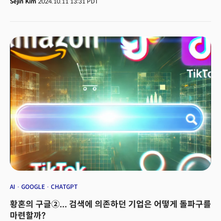
Sejin Kim
2024.10.11 13:31 PDT
모옌 이후 12년 만입니다. 여성 작가로서는 역대 18번째죠.&nbsp;노벨
화학상 수상자는&nbsp;민간 기업 구글에서&nbsp;배출됐습니다. 데미스
허사비스 구글 딥마인드 최고경영자(CEO), 존 점퍼 구글 딥마인드 수석연구원
등이 그 주인공이죠. 노벨 물리학상에는&nbsp;AI의 대가로 꼽히는 존 홉필드
미국 프린스턴대 교수와 제프리 힌튼 캐나다 토론토대 교수가 선정됐습니다.
과학과 기술의 거리는 멀었습니다.&nbsp;과학은 학문이었고, 기술은 이
과학을 상용화하는 비즈니스 세계의 것으로 평가절하됐죠. 컴퓨터 과학자는
노벨상을 거의 받지 못했습니다.&nbsp;월드 와이드 웹 프로토콜이나
소셜미디어(SNS)는 ‘발명’으로 여겨지지 않았고,&nbsp;래리 페이지와
세르게이 브린은 구글이 된 검색 엔진 알고리즘으로 노벨상을 수상하지
못했습니다.그러나 이제 노벨 과학상&nbsp;세 분야 중 두 분야 수상자가
&nbsp;AI 연구자입니다.&nbsp;기술이 과학을 건드린&nbsp;첫번째
사례입니다.&nbsp;지난 10년 동안 사실상 모든 과학을 바꿔 놓은 인공지능
(AI) 기술의 중요성을 과학계가 인정한 거죠.&nbsp;실리콘밸리에서는
생성AI로 계속 ‘발명’이 계속되고 있습니다. 그 시작은&nbsp;또 다시&nbsp;
구글입니다.&nbsp;<더밀크 주요 기사>원조 절대반지, 오우라 '링4' 출격...
삼성 갤럭시링에 맞불두 도시 이야기: LA vs 샌프란시스코“2025년 AI발 퀀텀
점프 온다”... 이 회사들을 주목하라
AI
GOOGLE
CHATGPT
황혼의 구글②... 검색에 의존하던 기업은 어떻게 돌파구를
마련할까?