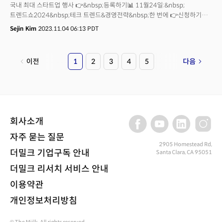
국내 최대 스타트업 행사 👉&nbsp;등록하기📊 11월24일:&nbsp;
트렌드쇼2024&nbsp;테크 트렌드&경영전략&nbsp;한 번에 👉신청하기👣
1월:&nbsp;CES2024&nbsp;세계 최대 테크 컨퍼런스 👉&nbsp;참관 및
Sejin Kim
2023.11.04 06:13 PDT
비즈니스 협업🎪 3월:&nbsp;L-캠프&nbsp;실리콘밸리 미국 진출 스타트업
연수 프로그램 👉신청하기[이번주 이야기]잘 만든 소프트웨어 하나가 지금의
‘영어 패권’을 만들었습니다.비싼 AI칩&nbsp;대안으로 갑자기 블록체인이
이전
1
2
3
4
5
다음
보이고 있죠.요즘 비트코인 오르는&nbsp;이유, 이 패턴에 있습니다.“저는
일할 때 되게 무서워하는&nbsp;게 있어요. 다들 공감하시던데, 워드 처음
열었을 때 보이는 하얀 빈&nbsp;화면에 번쩍거리는&nbsp;
커서에요.”문서작성 프로그램을 처음 열었을 때&nbsp;보이는 ‘빈 문서’
공포증은 직장인들 사이에 흔한 증상(?)으로 통합니다. 텅 빈 문서를 보면
“이걸 언제, 뭘로, 어떻게 채우지”라는 고민은 각종 제안서, 메일 등 문서
회사소개
작업을 하는 대부분의 직장인이 한 번쯤 겪어봤을 듯합니다.&nbsp;저와
얘기를 나눈 A씨는 인공지능(AI) 업계에 있는 분이 아닙니다. 게임, 기술 산업
자주 묻는 질문
쪽에 종사하는 보통 직장인이었죠. 그는 이렇게 말을 이어갑니다.&nbsp;“저는
2905 Homestead Rd,
더밀크 기업구독 안내
Santa Clara, CA 95051
메일이나 문서 쓸 때 챗GPT 무조건 써요. 다른 팀도 대부분 다 쓰는 것 같아요.
시간이 정말 많이 절약돼서 이젠 없으면 안 될 것 같아요”&nbsp;챗GPT를
더밀크 리서치 서비스 안내
위시한 AI 서비스가 제일 파고든 분야가 바로 이 빈 문서 공포증입니다.
사람들의 일상을 빠르게 점유하고 있는 이 AI 산업은 미국+일본, 유럽연합(EU)
이용약관
등 G7을 중심으로 판이 형성되고 있죠. ‘각개전투’에서 그들만의 리그가
개인정보처리방침
만들어지고 있습니다.&nbsp;👉 한국은 어디 있나