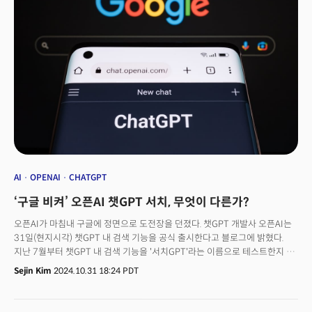
함께 다수 암호화폐 기업들을 줄소송하거나 암호화폐를 기존 증권으로 해석,
강력을 규제를 만들면서 가격 하락을 불러왔습니다. 그는 “암호화폐
자산증권의 상장기준을 승인할 의향이 있다는 신호가 아니다”며 “투자자들은
비트코인과 암호화폐 가치가 연계된 상품과 관련된 수많은 위험에 대해
주의를 기울여야 한다”고 수차례 경고한 바 있습니다. 이런 그의 강경한 규제
기조에 암호화폐 업계는 그에게 강한 불만을 표했습니다. 코인베이스는
디지털 자산이 증권으로 간주되는 조건을 명확히 해달라고 맞소송을 하기도
했죠. 소식 직후 비트코인은 사상 처음으로 9만9000달러선을 돌파하는 등
10만달러 고지에 다가서고 있습니다.미국 차기 대통령에 도널드 트럼프 전
대통령이 당선된 후 글로벌 크립토(암호화폐) 투자 환경이 급변하고 있습니다.
암호화폐 가격을 쥐고 흔들던 미국 규제의 흐름이 큰 변화를 맞이한 탓입니다.
AI
OPENAI
CHATGPT
‘구글 비켜’ 오픈AI 챗GPT 서치, 무엇이 다른가?
오픈AI가 마침내 구글에 정면으로 도전장을 던졌다. 챗GPT 개발사 오픈AI는
31일(현지시각) 챗GPT 내 검색 기능을 공식 출시한다고 블로그에 밝혔다.
지난 7월부터 챗GPT 내 검색 기능을 '서치GPT'라는 이름으로 테스트한지 약
3개월만에 공식 출시한 것. '챗GPT 검색'은 기존 챗GPT에 통합된 형태다.
Sejin Kim
2024.10.31 18:24 PDT
검색창 밑에 있는 작은 지구본 모양의 아이콘을 클릭하면 검색이 시작된다.
챗GPT 검색은 채팅 형식으로 언뜻 보면 기존 챗GPT와 유사하다. 다만 기존
챗GPT와 다르게 출처 링크를 바로 표시해준다는 점, 사진 자료를 포함해준다.