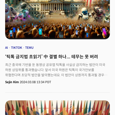
가능성이 보도된 점 등이 겹쳤죠. 이런 분위기 속에서 AI 버블론에 무게가
실리고 있습니다. 이번 하락세가 일시적 현상일지, 추세일지 가늠하는 키 중
하나로 떠오르며 갑론을박은 계속되고 있는 상황입니다.
AI
TIKTOK
TEMU
‘틱톡 금지법 초읽기’ 中 결별 하나... 테무는 못 버려
최근 중국에 기반을 둔 동영상 공유앱 틱톡을 사실상 금지하는 법안이 미국
하원 상임위를 통과했습니다. 앞서 미국 하원은 틱톡이 국가안보를
위협한다며 초당적 법안을 발의했는데요. 이 법안이 상원까지 통과될 경우
업계는 물론 미∙중 관계에도 상당한 영향을 미칠 것으로 보입니다.현지시간
Sejin Kim
2024.03.08 13:34 PDT
7일, 중국계 모기업인 바이트댄스의 완전매각 이전까지 미국 내 앱스토어에서
틱톡 사용을 금지하는 법안이 만장일치로 상임위를 통과했습니다. 1년 전인
지난해 3월 틱톡 청문회에서 캐시 맥모리 로저스 미 하원 에너지통상위원장이
"틱톡은 미국인들의 위치 정보를 추적하지 않겠다고 했고, 미국 언론인들을
염탐하지 않겠다고 했었는데 그렇게 하지 않았다. 틱톡은 당신들(미국)을
감시하기 위한 중국공산당의 무기”라고 말했었죠.상임위를 통과한 법안은