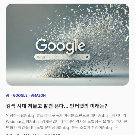
기자가 “모로코 여행 계획을 짜줘”라고 큰 질문을 하자, 챗GPT 검색
화면에서는 정보와 함께 링크, 사진이 표시됐다. 출처에는 기사, 글로벌 여행
플랫폼 리뷰, 네이버 블로그 게시물 등으로 구성됐다.반면 챗GPT(GPT 4o
기준)는 텍스트만 내놓았다. 출처 링크는 한 번 더 질문으로 요청해야
제공한다. 출처 링크 수도 적다. 오픈AI는 서치 기능에서는 실시간 웹 검색과
뉴스 및 데이터 제공업체와의 파트너십을 기반으로 이용자에 질문에 답한다고
밝혔다. 이에 회사는 최신 스포츠, 주가, 뉴스, 날씨 등과 함께 쇼핑, 여행
분야에서 활용성을 기대하고 있다.
AI
GOOGLE
AMAZON
검색 시대 저물고 발견 뜬다... 인터넷의 미래는?
안녕하세요&nbsp;뷰스레터 구독자 여러분,스핀오프 레터,&nbsp;[비저너리
(Visionary)]의&nbsp;김세진입니다.124년 역사의 노벨상은 올해 두 가지 큰
변화가 있었습니다.노벨 문학상에&nbsp;한국 소설가 한강이&nbsp;
선정했죠.&nbsp;아시아 국가 국적의 작가를 선정한 것은 2012년 중국 작가