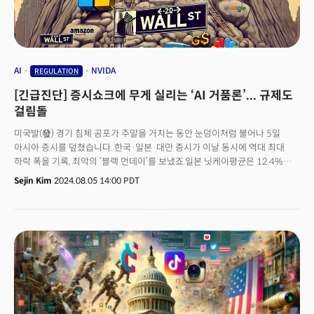
AI
NVIDA
REGULATION
[긴급진단] 증시쇼크에 무게 실리는 ‘AI 거품론’... 규제도
걸림돌
미국발(發) 경기 침체 공포가 주말을 거치는 동안 눈덩이처럼 불어나 5일
아시아 증시를 덮쳤습니다. 한국·일본·대만 증시가 이날 동시에 역대 최대
하락 폭을 기록, 최악의 ‘블랙 먼데이’를 보냈죠.일본 닛케이평균은 12.4%
폭락했고 한국 코스피는 전장 대비 234.64포인트(8.77%) 하락했습니다.
Sejin Kim
2024.08.05 14:00 PDT
하루 코스피 하락 폭이 200포인트를 넘은 것은 이번이 처음으로, 올해
상승분을 모두 반납하고 연중 최저치 수준으로 되돌아갔습니다. 대만 증시도
역대 최대 낙폭을 기록했습니다. 가권지수의 30%가량을 차지하는
대만반도제조유한공사(TSMC)가 9.7% 하락하는 등 대만 경제를 지탱해온
반도체주를 중심으로 매도세가 커지면서 증시가 흔들렸죠. 이후 개장한 미국
증시에서 ‘공포지수’는 코로나19 팬데믹 이후 4년 만에 최고치를
기록했습니다.미국 실업률 상승, 제조업 경기 전망 악화 등 미국 경기 침체
신호가 동시에 터져 나온데 따랐습니다. 워렌 버핏의 애플 주식 매각, 인공지능
(AI) 대장주인 엔비디아의 신제품인 블랙웰 출시가 기술적 문제로 지연될