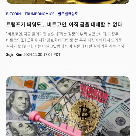
BITCOIN
TRUMPONOMICS
글로벌크립토
트럼프가 띄워도... 비트코인, 아직 금을 대체할 수 없다
“비트코인, 지금 들어가면 늦었나”라는 질문이 부쩍 늘었습니다. 대장주
비트코인(BTC)을 위시한 암호화폐(크립토)는 투자 시장에서 다시 뜨거운
감자가 됐습니다. 저는 더밀크닷컴에서 이 질문에 대한 실마리를 계속 전하고
있습니다. 오늘 레터에서는 그중 하나인 비트코인 안전자산론에 대해
Sejin Kim
2024.11.30 17:05 PDT
얘기해보려 합니다. 비트코인의 성격은 복잡합니다. 통상 ‘안전자산’으로
불리며 금을 대체할 것이란 가설이 시장을 지배했죠. 그러다가 갑자기 주식과
분류되며 ‘위험자산’으로 분류되기도 했습니다. 짧은 역사 탓입니다. 크립토에
친숙하지 않은 전통 투자자 사이에선 “투자 포트폴리오에 어떻게 넣어야
하냐”부터 “3% 이상 넣기 어렵다”라는 볼멘소리가 나왔죠.