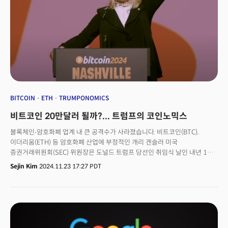
BITCOIN
ETH
TRUMPONOMICS
비트코인 20만달러 될까?... 트럼프의 코인노믹스
블록체인∙암호화폐 업계 내 큰 공격수가 사라졌습니다. 비트코인(BTC),
이더리움(ETH) 등 암호화폐 산업에 부정적인 개리 겐슬러 미국
증권거래위원회(SEC) 위원장은 도널드 트럼프 당선인 취임식 날인 내년 1월
20일 사퇴하겠다고 21일(현지시간) 밝혔죠. 그의 임기는 당초 2026년까지
Sejin Kim
2024.11.23 17:27 PDT
였습니다. 트럼프 당선인은 취임 첫날 겐슬러 위원장을 해임하겠다고 이미
공언한 바 있습니다. 트럼프 당선인이 암호화폐 육성을 공약했던 만큼
트럼프2기에서 계속 위원장을 맡기가 어려울 것이라는 관측이 지배적이었죠.
👉 의미: 겐슬러 위원장과 그가 이끈 SEC는 암호화폐 가격 하락에 중요한
인물이었습니다. 올해 초 암호화폐 현물 상장지수펀드(ETF)를 승인하긴
했지만, 여전히 그는 암호화폐 자체의 제도권 편입은 인정하지 않았죠. 이와