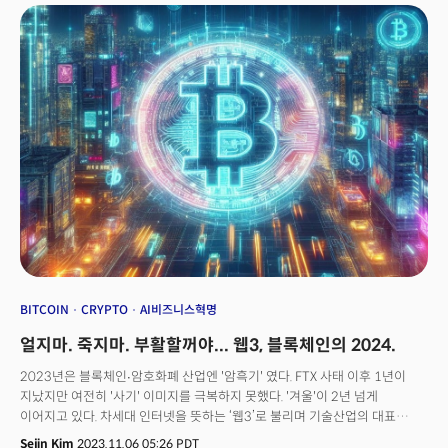
폴란드, 칠레, 이스라엘, 나이지리아, 싱가포르 등이다. 미국 당국에 따르면
인공지능을 악성행위자로부터 안전하게 보호하는 방법에 대해 상세히 다룬
국제 합의는 이번이 최초다. 20페이지 분량의 문서에서 18개국은 AI 설계
단계에서 가장 중요한 것은 보안이라고 합의했다. 이에 AI를 설계하고
사용하는 기업은 기업 고객과 개인 사용자를 오용으로부터 안전하게 보호하는
방식으로 AI를 개발하고 배포해야 한다. AI 시스템 남용을 모니터링하고,
데이터를 보호하며 소프트웨어 공급업체 통제한다는 내용 등 일반적인 보안
권장사항을 대부분 담고 있다. 가령 해커가 AI 기술을 탈취하는 것을 방지하는
방법을 다루고 적절한 보안 테스트 후에만 모델을 출시하는 조항 등이다. 다만
법적 구속력은 없다. AI의 적절한 사용이나 모델에 제공되는 데이터가 어떻게
수집되는지에 대한 까다로운 요건도 포함되지 않았다. 옌 이스터리(Jen
Easterly) 미국사이버보안및인프라보안국(CISA) 국장은 로이터통신과의
인터뷰에서 "단지 멋진 기능이나, 얼마나 빨리 시장에 출시할 수 있는지,
비용을 절감하기 위해 경쟁할 수 있는지가 최우선이 아니라고 확인한 것에
의의가 있다”면서 “AI 시스템이 안전을 최우선으로 여겨야 한다는 논지에
최대한 많은 국가가 힘을 실어야 한다”고 강조했다.
BITCOIN
CRYPTO
AI비즈니스혁명
얼지마. 죽지마. 부활할꺼야... 웹3, 블록체인의 2024.
2023년은 블록체인∙암호화폐 산업엔 '암흑기' 였다. FTX 사태 이후 1년이
지났지만 여전히 '사기' 이미지를 극복하지 못했다. '겨울'이 2년 넘게
이어지고 있다. 차세대 인터넷을 뜻하는 ‘웹3’로 불리며 기술산업의 대표
혁신주자로 떠올랐지만, 가격이 떨어지자 서비스 사용자가 급격히 줄었다.
Sejin Kim
2023.11.06 05:26 PDT