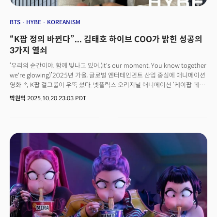
BTS
HYBE
KOREANISM
“K팝 정의 바뀐다”... 김태호 하이브 COO가 밝힌 성공의
3가지 열쇠
‘우리의 순간이야. 함께 빛나고 있어.(it's our moment. You know together
we're glowing)’2025년 가을, 글로벌 엔터테인먼트 산업 중심에 애니메이션
영화 속 K팝 걸그룹이 우뚝 섰다. 넷플릭스 오리지널 애니메이션 ‘케이팝 데몬
헌터스(Kpop Demon Hunters, 이하 케데헌)’의 전례 없는 성공은 K팝이
박원익
2025.10.20 23:03 PDT
단순한 음악 장르를 넘어 세계적으로 통용되는 하나의 ‘문화 코드’로
진화했음을 보여주는 상징적 사건이었다.이 애니메이션은 ‘오징어 게임’의
기록을 넘어서며 넷플릭스 역사상 최초로 누적 조회수 3억 회를 돌파하는
기염을 토했다. 특히 영화 사운드트랙 리드 싱글인 ‘골든(Golden)’은 빌보드
‘핫 100’에서 통산 8주 1위를 차지하며 세계를 놀라게 했다. 방탄소년단(BTS)
의 ‘버터(Butter, 10주)’에 이어 8주 이상 1위를 기록한 두 번째 K팝에 등극한
것. K팝 역사가 새로 써지는 순간, K팝 산업에서 독보적 위치를 차지한 하이브
(HYBE)의 김태호 최고운영책임자(COO)를 만났다. 10월 18일(현지시각)
뉴욕에서 열린 ‘꿈(KOOM) 페스티벌’ 현장에서 진행한 인터뷰에서 그는 K팝의
미래에 대한 하이브의 청사진을 명확히 제시했다.“‘케데헌’은 K팝이라는
장르의 확장성을 만들어준 계기가 됐습니다. 기존의 K팝을 좋아했었던 팬들
외에도 K팝에 대한 이해와 저변이 넓어졌다는 측면은 비즈니스의 확장이라는