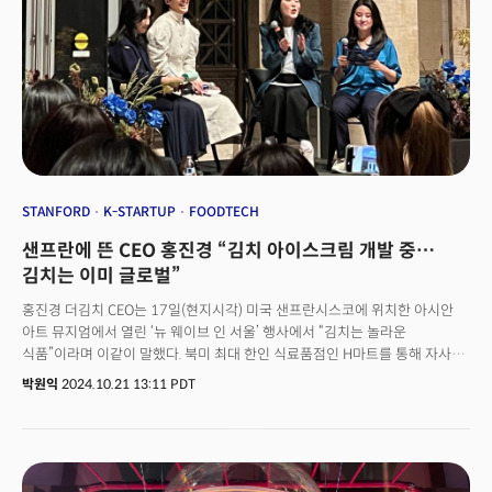
퍼지고 있습니다. 한국에서 태어나 캐나다 토론토로 이민을 간 후 미국에서
대학을 졸업하고 유명 애니메이션 스튜디오에서 활약하는 한국계 메기 강
감독의 작품입니다. 케데헌은 공개 후 26개국에서 넷플릭스 1위를
차지했으며, 93개국에서 톱10에 진입하는 성과를 거두고 있습니다. OST
앨범은 빌보드 200 차트 8위로 데뷔, 올해 발매 사운드트랙 중 최고 성적을
기록했습니다. 이는 케데헌이 단순한 콘텐츠적인 성공을 넘어 글로벌 문화
현상으로 자리 잡아 가고 있음을 보여줍니다.
STANFORD
K-STARTUP
FOODTECH
샌프란에 뜬 CEO 홍진경 “김치 아이스크림 개발 중…
김치는 이미 글로벌”
홍진경 더김치 CEO는 17일(현지시각) 미국 샌프란시스코에 위치한 아시안
아트 뮤지엄에서 열린 ‘뉴 웨이브 인 서울’ 행사에서 “김치는 놀라운
식품”이라며 이같이 말했다. 북미 최대 한인 식료품점인 H마트를 통해 자사
김치를 유통하는데 그치지 않고, 김치의 특성을 살린 다양한 신제품을
박원익
2024.10.21 13:11 PDT
개발하고 있다는 것이다.&nbsp;홍 CEO는 “김치는 살아있는 생명체 같다.
1g당 많게는 1억 마리 이상의 유산균을 생성한다”며 “유산균은 인체에 유익한
물질 대사를 수행할 뿐 아니라 집집마다 다른 김치 맛, 해마다 다른 김치 맛이
나게 만든다”고 했다.&nbsp;홍 CEO는 이날 미국에 한국 문화를 알리는 뉴
웨이브 인 서울 행사에 참석, 시종일관 한국 음식과 문화의 우수성을 강조했다.