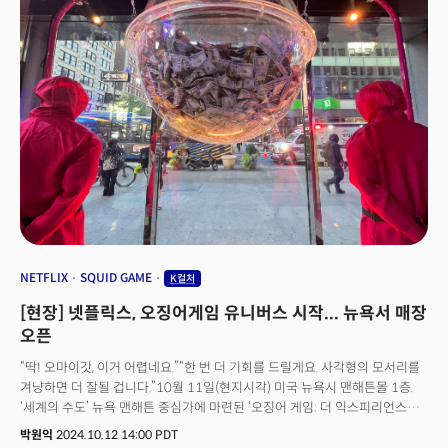
뉴 웨이브 인 서울은 스탠퍼드 이노베이션 & 디자인 연구센터(SCIDR)가
샌프란시스코 아시안 아트 뮤지엄과 공동 주최한 행사다.
NETFLIX
SQUID GAME
K컬처
[현장] 넷플릭스, 오징어게임 유니버스 시작... 뉴욕서 매장
오픈
“딱! 오마이갓, 이거 어렵네요.”“한 번 더 기회를 드릴게요. 사각형의 모서리를
겨냥하면 더 잘될 겁니다.”10월 11일(현지시각) 미국 뉴욕시 맨해튼몰 1층.
‘세계의 수도’ 뉴욕 맨해튼 중심가에 마련된 ‘오징어 게임: 더 익스피리언스
(Squid Game: The Experience)’ 행사장에 딱지치기 소리가 울려
박원익
2024.10.12 14:00 PDT
퍼졌다. 넷플릭스 인기 TV 시리즈 오징어 게임에 등장하는 ‘딱지맨(배우