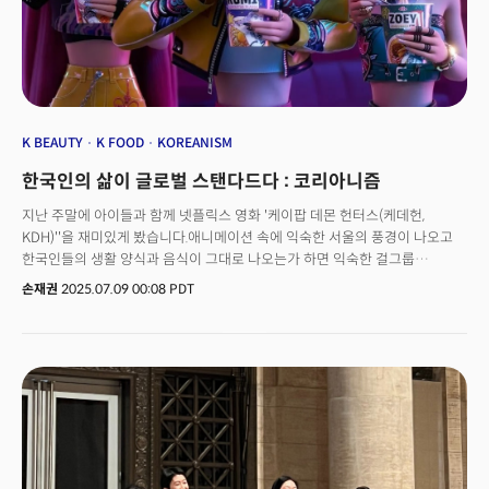
측면에서 매우 좋은 기회라고 생각합니다.”김 COO는 “K팝이라는 장르적
특성은 우리를 여기까지 있게 한 힘이기도 했지만, 반대로 확장성 측면에서는
걸림돌로 작동하기도 했다”며 “어느 순간 K팝을 넘어서야 한다는 건 저희에게
굉장히 중요한 미션이었다”고 설명했다. 케데헌 등장 이전에도 하이브는
K팝을 단순한 서브컬처가 아니라 전 세계인이 즐길 수 있는 하나의 장르로
만들고자 계속해서 노력해 왔다는 것이다. 한국 가수여야 K팝이 아니라
한국의 시스템, 장르적 요건을 갖추면 K팝이 되는, 즉 ‘메이드 인 코리아’가
K BEAUTY
K FOOD
KOREANISM
아닌 ‘메이드 바이 코리아’가 돼야 한다는 게 그의 생각이다. “태권도의
한국인의 삶이 글로벌 스탠다드다 : 코리아니즘
종주국은 한국이지만, 올림픽 메달은 다양한 국가가 차지하는 상황과
비슷합니다. 힙합이라는 장르를 볼까요? 미국 흑인음악에서 출발했지만,
지난 주말에 아이들과 함께 넷플릭스 영화 '케이팝 데몬 헌터스(케데헌,
지금은 전 세계 아티스트들이 함께 힙합을 만들고 공연하죠.”그는 특히
KDH)''을 재미있게 봤습니다.애니메이션 속에 익숙한 서울의 풍경이 나오고
글로벌화, 현지화 전략의 중요성을 강조하며 하이브의 걸그룹 ‘캣츠아이
한국인들의 생활 양식과 음식이 그대로 나오는가 하면 익숙한 걸그룹
(KATSEYE)’를 예로 들었다. 👉관련 기사 : 한국인의 삶이 글로벌 스탠다드다,
헌트릭스, 누가봐도 '저승사자' 컨셉의 갓을 쓰고 도포를 입은 남돌
손재권
2025.07.09 00:08 PDT
코리아니즘
(사자보이스), 우리 전통 민화에서 모티프를 딴 호랑이와 까치, 임금을
상징하는 일월오봉도, 한강이 보이는 실내 풍경과 주요 장면으로 나온 동숭동
낙산공원 성곽길, 컵라면까지 한국 문화가 한가득 들어간 '선물세트' 였습니다.
초등학생인 저의 두 딸 아이는 다소 생소할 수 있었는데 제가 "한국인임이
자랑스럽지?"란 물음에 자연스레 고개를 끄덕입니다. 모든 것이 '한국적'인
이 애니메이션은 한국에서 만든 게 아닙니다. 미국 자본으로 미국에서 만든
미국 영화입니다. 스파이더맨을 만들며 특유의 미장센과 연출로 명작
애니메이션 스튜디오 반열에 오른 '소니 픽처스'에서 제작했고 글로벌
스트리밍 플랫폼 넷플릭스를 타고 전 세계 안방과 스마트폰으로 빠르게