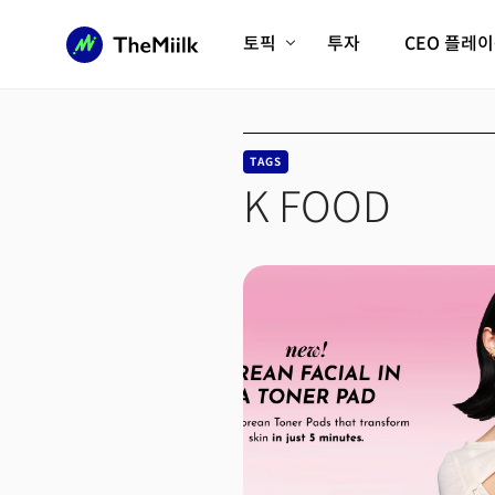
토픽
투자
CEO 플레
에이전틱AI시대
롱제비티/헬스케어
인프라/에너지
미국대전환
TAGS
피지컬AI/로봇
디지털자산
K FOOD
AX비즈니스혁명
미래 교육/직업
전체 기사 보기