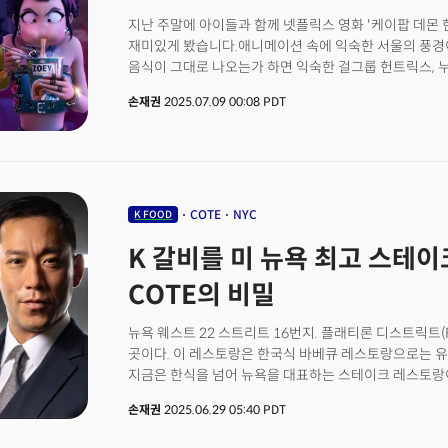
the global streaming platform Netflix. It is a film 
Kang, who was born in Korea, immigrated to Toron
지난 주말에 아이들과 함께 넷플릭스 영화 '케이팝 데몬 헌터
in the United States, and works for a famous anima
재미있게 봤습니다.애니메이션 속에 익숙한 서울의 풍경
has been ranked No. 1 on Netflix in 26 countries an
음식이 그대로 나오는가 하면 익숙한 걸그룹 헌트릭스, 누
countries. The OST album debuted at No. 8 on the B
도포를 입은 남돌(사자보이스), 우리 전통 민화에서 모티
손재권
2025.07.09 00:08 PDT
highest-performing soundtrack released this year 
일월오봉도, 한강이 보이는 실내 풍경과 주요 장면으로 
becoming a global cultural phenomenon beyond ju
성곽길, 컵라면까지 한국 문화가 한가득 들어간 '선물세트
아이는 다소 생소할 수 있었는데 제가 "한국인임이 자랑
끄덕입니다. 모든 것이 '한국적'인 이 애니메이션은 한국
미국에서 만든 미국 영화입니다. 스파이더맨을 만들며 
스튜디오 반열에 오른 '소니 픽처스'에서 제작했고 글로
COTE
NYC
K FOOD
세계 안방과 스마트폰으로 빠르게 퍼지고 있습니다. 한국
K 갈비를 미 뉴욕 최고 스테이
후 미국에서 대학을 졸업하고 유명 애니메이션 스튜디오
작품입니다. 케데헌은 공개 후 26개국에서 넷플릭스 1위
COTE의 비밀
진입하는 성과를 거두고 있습니다. OST 앨범은 빌보드 20
사운드트랙 중 최고 성적을 기록했습니다. 이는 케데헌이
뉴욕 웨스트 22 스트리트 16번지. 플래티론 디스트릭트(Flatir
문화 현상으로 자리 잡아 가고 있음을 보여줍니다.
곳이다. 이 레스토랑은 한국식 바베큐 레스토랑으로는 유
지금은 한식을 넘어 뉴욕을 대표하는 스테이크 레스토랑이
유명한 지역이다. '뉴욕 스테이크'라는 대명사가 있을 
손재권
2025.06.29 05:40 PDT
차고 넘친다. 여기에서 한국식 BBQ로 '스테이크 명소'가
일이 가능했을까? 어떻게 버락 오바마 전 미 대통령 등