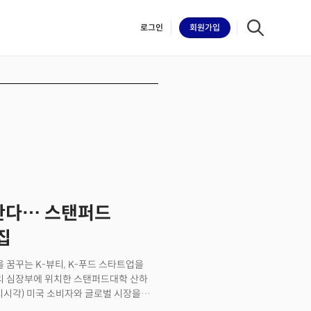
로그인
회원
가입
iilk
 판다… 스탠퍼드
집
 꿈꾸는 K-뷰티, K-푸드 스타트업을
밸리 심장부에 위치한 스탠퍼드대학 산하
현지시각) 미국 소비자와 글로벌 시장을
4기 스탠퍼드 컨수머 액셀러레이터’ 참가