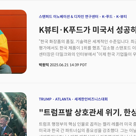
됐을까? 지난 5월 더밀크는 꽃(COTE)의 뉴욕 본사에서 김
들었다. 그리고 그는 지금 미국에 불고 있는 한식 열풍의
인사이트를 전했다.
스탠퍼드 이노베이션 & 디자인 연구센터
K-푸드
K-뷰티
K뷰티·K푸드가 미국서 성공
“한국 화장품의 품질, 기술력은 세계적인 수준입니다. 최근
평가에서도 한국 제품이 1위를 했죠.”김소형 스탠포드 이노
센터장은 더밀크와의 인터뷰에서 “이제 한국 기업들이 
단계를 준비해야 할 때”라며 이같이 말했다.&nbsp;김 
박원익
2025.06.21 14:39 PDT
‘라운드랩(Round Lab)’의 자작나무 수분 선크림. 지난 
‘올해의 선크림’에서 110개 테스트 제품 중 1위를 차지했
제품을 직접 구매해 몇 주 동안 실제로 사용하고, 피부과
결과다.&nbsp;&nbsp;실제로 미국에서는 한국 뷰티 및
그러나 K뷰티와 K푸드가 미국 시장에서 ‘메이저 브랜드’
소셜미디어에서 바이럴 되거나 제품이 입소문을 타고 
TRUMP
ATLANTA
세계한인비즈니스대회
이어가려면 치밀한 전략이 필요하기 때문.&nbsp;“식빵
"트럼프발 상호관세 위기, 한
후 상태를 확인하는 자극적인 틱톡 영상이 바이럴 되거
인스타그램에서 화제가 되곤 했습니다.”&nbsp;반짝 
트럼프 행정부의 핵심 인물로 꼽히는 켈리 레플러 미국 중
다른 접근 방식이 필요하다는 게 김 센터장의 주장이다. 
미국과 한국 간 파트너십의 중요성을 강조했다. 그는 이
돕는 이 분야 최고 전문가 중 하나다. 그녀가 생각하는 ‘