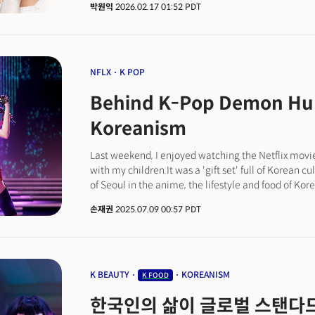
박원익
2026.02.17 01:52 PDT
기업을 모집한다고 밝혔다.이번 프로그램은 오는 2026년 
스탠퍼드 본교 및 샌프란시스코 베이 지역 일대에서 진행된
자정이다.
NFLX
K POP
Behind K-Pop Demon Hun
Koreanism
Last weekend, I enjoyed watching the Netflix mov
with my children.It was a 'gift set' full of Korean c
of Seoul in the anime, the lifestyle and food of Kore
Namdol (Saja Voice) wearing a lampshade with the 
손재권
2025.07.09 00:57 PDT
tiger and magpie inspired by Korean traditional fol
symbolizing the king, the indoor scenery overlookin
Naksan Park in Dongseong-dong, and cup noodles.Th
'Korean', was not made in Korea. It is an American
American capital. It was produced by 'Sony Pictu
K BEAUTY
KOREANISM
K FOOD
animation studio with its unique mise-en-scène a
한국인의 삶이 글로벌 스탠다드
Man, and it is quickly spreading to homes and sma