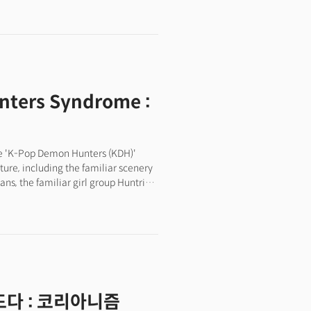
5월 26일부터 6월 2일까지 8일간
다. 모집 마감은 한국 시간 2월 28일
ters Syndrome :
ie 'K-Pop Demon Hunters (KDH)'
ulture, including the familiar scenery
ans, the familiar girl group Huntrix,
concept of the 'Grim Reaper', the
k tales, the Ilwol Obondo
g the Han River, the fortress road of
is animation, which is all
 film made in the United States with
res', which became a masterpiece
nd directing while making Spider-
다 : 코리아니즘
rtphones around the world on