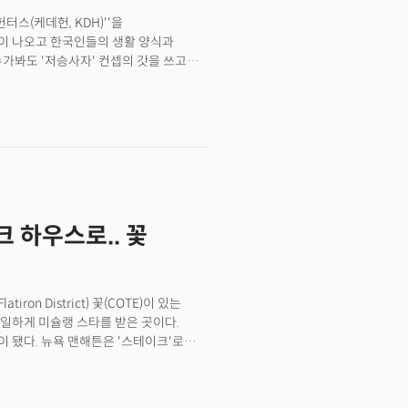
directed by Korean director Maggie
to, Canada, graduated from college
스(케데헌, KDH)''을
tion studio. Since its release, KDH
이 나오고 한국인들의 생활 양식과
d has entered the top 10 in 93
가봐도 '저승사자' 컨셉의 갓을 쓰고
illboard 200 chart, making it the
프를 딴 호랑이와 까치, 임금을 상징하는
. This shows that Kedeheon is
나온 동숭동 낙산공원
st a content success.
' 였습니다.초등학생인 저의 두 딸
스럽지?"란 물음에 자연스레 고개를
에서 만든 게 아닙니다. 미국 자본으로
특유의 미장센과 연출로 명작 애니메이션
벌 스트리밍 플랫폼 넷플릭스를 타고 전
에서 태어나 캐나다 토론토로 이민을 간
크 하우스로.. 꽃
에서 활약하는 한국계 메기 강 감독의
를 차지했으며, 93개국에서 톱10에
0 차트 8위로 데뷔, 올해 발매
 단순한 콘텐츠적인 성공을 넘어 글로벌
on District) 꽃(COTE)이 있는
일하게 미슐랭 스타를 받은 곳이다.
 됐다. 뉴욕 맨해튼은 '스테이크'로
정도다. 뉴욕에서 전통의 스테이크집은
 됐다는 것은 놀라운 일이다. 어떻게 이런
 유명인이 찾는 뉴욕의 대표 레스토랑이