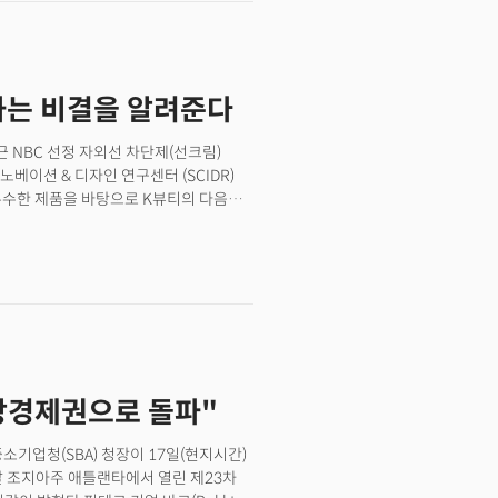
시준(Simon Kim) 대표로 부터 비결을
 실체와 K 푸드의 미래에 대해
하는 비결을 알려준다
 NBC 선정 자외선 차단제(선크림)
베이션 & 디자인 연구센터 (SCIDR)
우수한 제품을 바탕으로 K뷰티의 다음
센터장이 언급한 제품은 한국 브랜드
10일(현지시각) 미국 NBC가 발표한
다. NBC 에디터들이 총 3800달러어치
 전문의들의 조언을 반영해 순위를 매긴
 푸드 제품이 품질을 인정받고 있다.
로 도약하는 건 다른 이야기다.
소비자들의 주목을 받더라도 흐름을
 절반에만 선크림을 발라 토스터에 구운
상경제권으로 돌파"
나 유명 인플루언서가 사용한 화장품이
인기를 넘어 스테디셀러로서 안착하려면
소기업청(SBA) 청장이 17일(현지시간)
김 센터장은 K뷰티, K푸드의 미국 진출을
날 조지아주 애틀랜타에서 열린 제23차
K뷰티·K푸드’가 미국 시장에서 성공