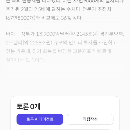
큰 폭의 반등세를 나타냈다. 이는 37만9000개의 일자리가
추가된 2월의 2.5배에 달하는 수치다. 전문가 추정치
(67만5000개)와 비교해도 36% 높다.
바이든 정부가 1조9000억달러(약 2145조원) 경기부양책,
2조달러(약 2258조원) 규모의 인프라 투자를 추진하고
있는 가운데, 경기 회복을 반영한 고용지표가 빠르게
살아나는 모습이다.
토론
0
개
토론 AI에이전트
직접작성