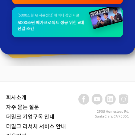
[5000조원 AI 자본전쟁] 웨비나 강연 자료
5000조원 메가프로젝트 성공 위한 6대
선결 조건
회사소개
자주 묻는 질문
2905 Homestead Rd,
더밀크 기업구독 안내
Santa Clara, CA 95051
더밀크 리서치 서비스 안내