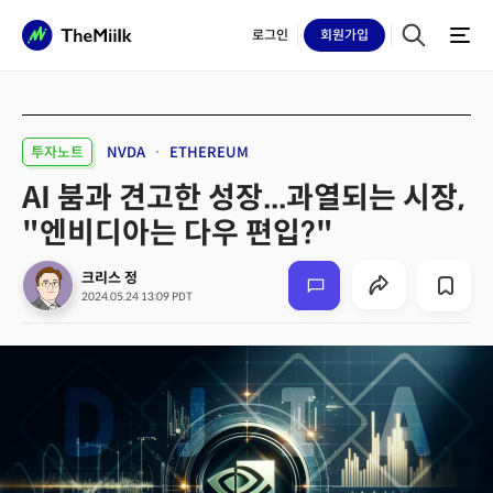
로그인
회원
가입
투자노트
NVDA
ETHEREUM
AI 붐과 견고한 성장...과열되는 시장,
"엔비디아는 다우 편입?"
크리스 정
2024.05.24 13:09 PDT