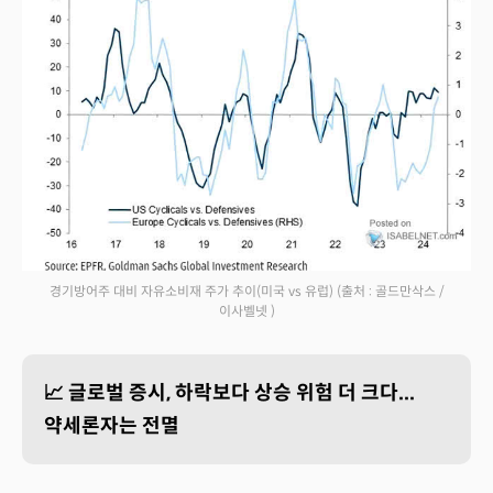
경기방어주 대비 자유소비재 주가 추이(미국 vs 유럽)
(출처 : 골드만삭스 /
이사벨넷 )
📈 글로벌 증시, 하락보다 상승 위험 더 크다...
약세론자는 전멸