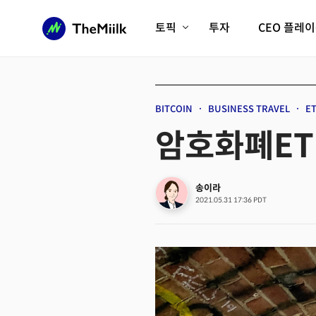
토픽
투자
CEO 플레
에이전틱AI시대
롱제비티/헬스케어
인프라/에너지
미국대전환
BITCOIN
BUSINESS TRAVEL
E
피지컬AI/로봇
디지털자산
암호화폐ETF
AX비즈니스혁명
미래 교육/직업
전체 기사 보기
송이라
2021.05.31 17:36 PDT