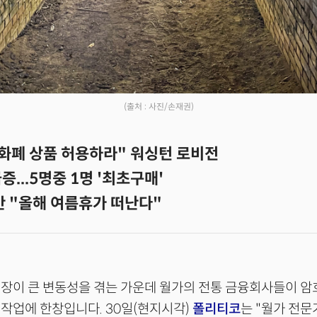
(출처 : 사진/손재권)
호화폐 상품 허용하라" 워싱턴 로비전
증...5명중 1명 '최초구매'
절반 "올해 여름휴가 떠난다"
장이 큰 변동성을 겪는 가운데 월가의 전통 금융회사들이 암
작업에 한창입니다. 30일(현지시각)
폴리티코
는 "월가 전