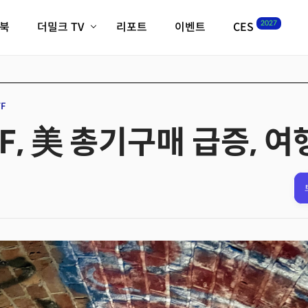
2027
이북
더밀크 TV
리포트
이벤트
CES
전체기사
K-웨이브
최신비디오
비디오
스타트업
혁신원정대
역사 및 개요
TF
인자기(사람,돈,기술 이야기)
, 美 총기구매 급증, 
필드 가이드
크리스의 뉴욕 시그널
CES2027 with TheM
더밀크 아카데미
더웨이브/트렌드쇼
밸리토크