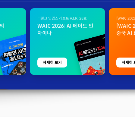
더밀크 인뎁스 리포트 A.I.R. 28호
[WAIC 20
자료
벌의
WAIC 2026: AI 메이드 인
[WAIC
차이나
중국 AI
자세히 보기
자세히 