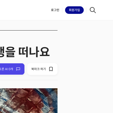
로그인
회원
가입
여행을 떠나요
iilk
토론 AI 0개
북마크 하기