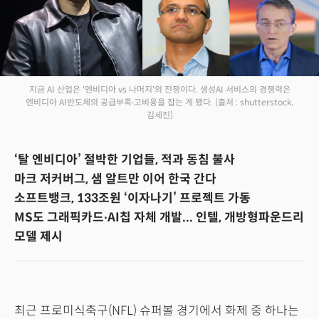
지금 AI 산업은 '엔비디아 vs 나머지'의 전쟁이다. 생성AI 서비스의 경쟁력은
엔비디아 AI반도체의 공급부족∙고비용을 잡는 게 됐다.
(출처 : shutterstock,
김세진)
‘탈 엔비디아’ 절박한 기업들, 적과 동침 불사
마크 저커버그, 샘 알트만 이어 한국 간다
소프트뱅크, 133조원 ‘이자나기’ 프로젝트 가동
MS도 그래픽카드∙AI칩 자체 개발... 인텔, 개방형파운드리
모델 제시
최근 프로미식축구(NFL) 슈퍼볼 경기에서 화제 중 하나는