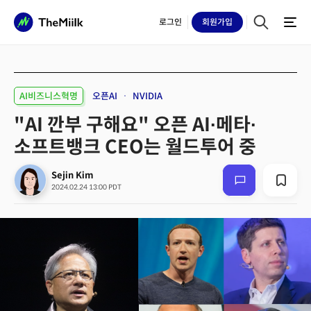
로그인
회원
가입
AI비즈니스혁명
오픈AI
NVIDIA
"AI 깐부 구해요" 오픈 AI∙메타∙
소프트뱅크 CEO는 월드투어 중
Sejin Kim
2024.02.24 13:00 PDT