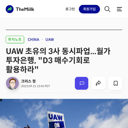
로그인
회원
가입
투자노트
CHINA
UAW
UAW 초유의 3사 동시파업...월가
투자은행, "D3 매수기회로
활용하라"
크리스 정
2023.09.15 13:45 PDT