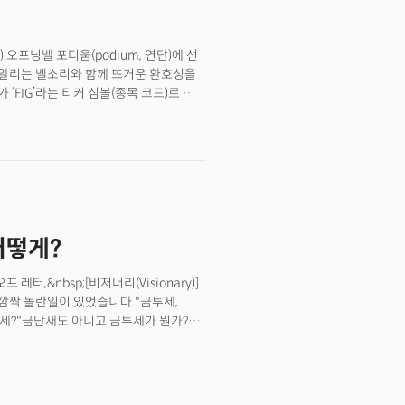
있다. 시장 전체가 가라앉기 시작했다.
제 AI 붐을 비롯해 산업 전체의 지속
).오프닝벨 포디움(podium, 연단)에 선
을 알리는 벨소리와 함께 뜨거운 환호성을
‘FIG’라는 티커 심볼(종목 코드)로 첫
상 범위였던 주당 30~32달러를 넘어선
다. 하지만 이날 실제 시장의 열기는
는 공모가 대비 158% 폭등한 85달러에
달러(공모가 대비 250% 상승)에 거래를
마의 기업가치는 약 500억달러(약
 제안가 200억달러를 두 배 이상 뛰어넘는
 인수를 포기한 것이 오히려 ‘전화위복’의
어떻게?
30세에 억만장자가 되다.. 피그마 딜런 필드
 피그마 인수 포기 시사점피그마의 성공적인
 당국의 결정에 대한 시장의 명백한
터,&nbsp;[비저너리(Visionary)]
단이 모인 공개 시장은 피그마의 독립적
 깜짝 놀란일이 있었습니다."금투세,
 디자인 소프트웨어 시장의 혁신과
투세?"금난새도 아니고 금투세가 뭔가?
으며, 결과적으로 피그마의 가치를 잠금
이해가 됐습니다.&nbsp;월급으로는
던 기술 기업 IPO 시장의 부활을
. 내년 1월 시행될 금투세는 주식·채권·
를 인정받았던 수많은 유니콘 기업들은
 제도로,&nbsp;당초 내년 1월 시행될
의 IPO는 이러한 우려를 불식시키고,
세 폐지를 추진하겠다고 발표한 데 이어