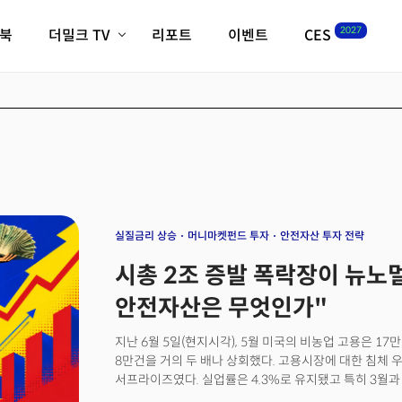
2027
이북
더밀크 TV
리포트
이벤트
CES
전체기사
K-웨이브
최신비디오
비디오
스타트업
혁신원정대
역사 및 개요
인자기(사람,돈,기술 이야기)
필드 가이드
크리스의 뉴욕 시그널
CES2027 with TheM
더밀크 아카데미
실질금리 상승
머니마켓펀드 투자
안전자산 투자 전략
더웨이브/트렌드쇼
시총 2조 증발 폭락장이 뉴노멀
밸리토크
안전자산은 무엇인가"
지난 6월 5일(현지시각), 5월 미국의 비농업 고용은 1
8만건을 거의 두 배나 상회했다. 고용시장에 대한 침체
서프라이즈였다. 실업률은 4.3%로 유지됐고 특히 3월과
노동시장이 전쟁발 인플레이션에도 여전히 견고하게 유