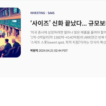
펀더멘털(fundamental)을 갖춘 기업에 대해서는 시
정부가 올해 7월 금투세 폐지 내용을 담은 세법 개정안을
있음을 증명했다. 특히 캔바(Canva), 데이터브릭스(Data
감자’가 됐습니다. 당초 ‘금투세 폐지 반대’를 당론으로
기술 기업들에 긍정적 신호다. 새로운 기술주 상장 랠리
입장이 나타나면서 오는&nbsp;24일 토론회에서&nbsp
INVESTING
SAAS
나온다.&nbsp;&nbsp;피그마는 어떻게 M&A 실패라는
도입 반대 목소리가 힘을 받은&nbsp;데엔&nbsp;'큰손'
‘사이즈’ 신화 끝났다... 규
있었을까? 피그마의 IPO 성공에는 AI 퍼스트, 제품 주도 
개인 투자자의 장기 투자 의지 저해, 코리아 디스카운트 해소
엔진이 자리하고 있었다.
있습니다.&nbsp;찬성하는 측은 ‘소득 있는 곳에 세금 
‘미국 증시에 상장하려면 얼마나 많은 매출을 올려야 할
내세우고 있죠.&nbsp;<더밀크 주요 기사>[미국 대전환] 사
‘1억~3억달러(약 1380억~4140억원)의 ARR(연간 반
전쟁 심화크립토 기업 '테더'가 블랙록보다 많이 벌었다고?
‘스위트 스폿(sweet spot, 최적 지점)’이라는 인식이 확
공급 물량 부족
1조3800억원) 혹은 이에 근접한 규모의 ARR(연간 반
박원익
2024.04.21 02:44 PDT
있다”는 주장이 팽배했으나 지금은 이런 ‘규모 프리미엄’
성공을 보장하던 시대는 끝나고, 제품 및 비즈니스의 품질 
적용하고 있는지 보여주는 ‘AI 스토리’가 더 중요해지는