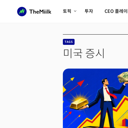
토픽
투자
CEO 플레
에이전틱AI시대
롱제비티/헬스케어
인프라/에너지
미국대전환
TAGS
피지컬AI/로봇
디지털자산
미국 증시
AX비즈니스혁명
미래 교육/직업
전체 기사 보기