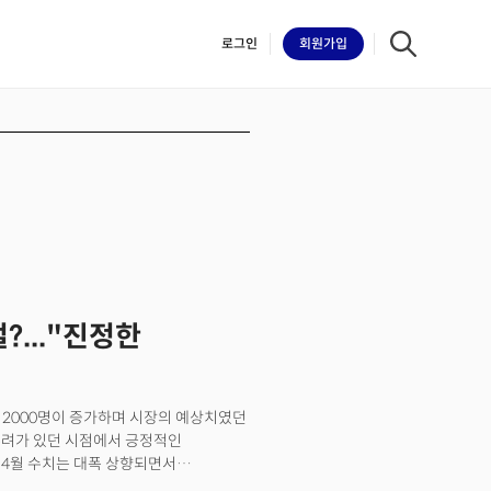
로그인
회원
가입
iilk
?..."진정한
7만 2000명이 증가하며 시장의 예상치였던
 우려가 있던 시점에서 긍정적인
 4월 수치는 대폭 상향되면서
지되고 있음을 확인시켜준 데이터였다.