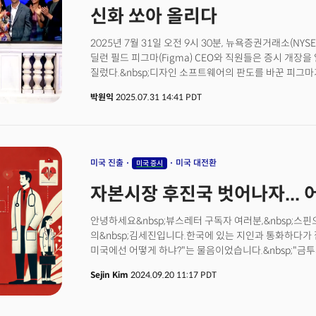
기업들에게 적용되던 개별 호재는 더 이상 작동하지 않고 
신화 쏘아 올리다
현재의 시장 분위기가 시사하는 바는 간단하다. 시장은 이
가능성을 재평가하기 시작했다.
2025년 7월 31일 오전 9시 30분, 뉴욕증권거래소(NYSE
딜런 필드 피그마(Figma) CEO와 직원들은 증시 개장
질렀다.&nbsp;디자인 소프트웨어의 판도를 바꾼 피그마가 
거래를 시작하는 순간이었다. 피그마의 공모가는 당초 예
박원익
2025.07.31 14:41 PDT
33달러에 책정되며 이미 시장의 뜨거운 관심을 예고했었
이를 훨씬 뛰어넘었다.&nbsp;거래가 시작되자마자 주가
시초가를 형성했고, 결국 장중 100달러를 넘겨 115.50
마치는 기염을 토했다. 상장 첫날 주가 폭등에 따른 피그
69조8100억원). 2022년 9월 어도비(Adobe)의 인수
미국 진출
미국 대전환
미국 증시
수치였다. 2023년 12월, 규제 이슈로 어도비가 피그마
자본시장 후진국 벗어나자... 
계기가 된 것이다.&nbsp;👉관련 기사: 19세에 창업, 
👉관련 기사: 2024 반독점 규제 물결 온다… 어도비,
IPO는 단순히 한 기업의 성공 스토리를 넘어선다. 규제
안녕하세요&nbsp;뷰스레터 구독자 여러분,&nbsp;스핀오프 레
‘판결’로 해석될 수 있다.수많은 투자자들의 독립적인 판
의&nbsp;김세진입니다.한국에 있는 지인과 통화하다가
가치를 500억달러로 평가했다. 어도비의 피그마 인수가
미국에선 어떻게 하냐?"는 물음이었습니다.&nbsp;"금
경쟁을 저해할 것이란 규제 당국의 우려는 기우가 아니었
라며 찾아봤는데 지인의 전화 넘어 흘러나오는 '격분'이 
Sejin Kim
2024.09.20 11:17 PDT
해제하는 역할을 했다.피그마의 데뷔는 지난 3년간 침체됐
언감생심이 된 집값, 물가에 요즘 투자 안 하는 사람 없죠
알리는 신호이기도 하다. 2021년 이후 높은 기업가치
펀드 등 금융투자를 통해 실현된 모든 소득에 종합과세 하는
기업 가치 하락을 우려해 상장을 주저해 왔다.이번 피그마
예정이었습니다.&nbsp;그러나 올해 1월 대통령이 금투