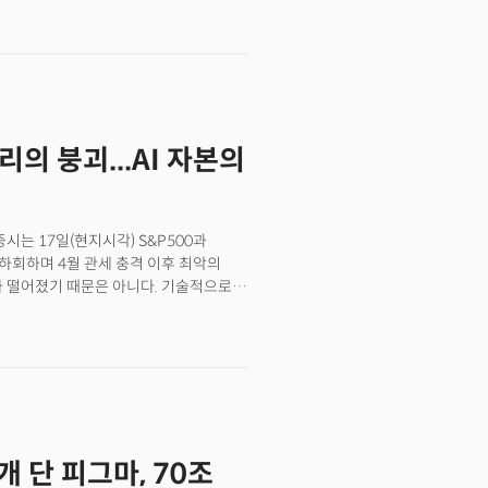
가는 폭락했다. S&P500은 2.4%,
락세를 기록했다. 단 하루만에 미국
지 시장을 이끌던 반도체 지수는 10%가
 42%가 폭락하는 충격적인 반전을
 국면이었다. 강력한 고용 지표가 패닉
 미디어 계정을 통해 "강력한 고용은
리의 붕괴...AI 자본의
 대응하지 못하고 있다고 비난했다. 강한
경계 구간에 진입했다고 진단했다.
서사였다. 하지만 문제는 이 서사가
시는 17일(현지시각) S&P500과
하회하며 4월 관세 충격 이후 최악의
가 떨어졌기 때문은 아니다. 기술적으로
에서 위에서 138 거래일 동안 벌인
장 긴 상승 추세였다.50일 이평선은 금융
는 핵심 지표다. 이것이 투자자들에게
수 있는 전환점이 될 수 있는 지점이기
 오랜 매도세를 뒤로하고 구글의 지분을
는 일제히 하락했다. AI 인프라 붐을
이 동반 하락했고 특히 오라클과
개 단 피그마, 70조
 확실히 바뀌고 있다. 그나마 일부