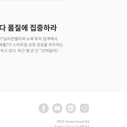
장이 기꺼이 프리미엄을 지불할 의사가
 발표하면서 금투세는&nbsp;‘뜨거운
bricks) 등 상장을 기다리는 다른 대형
 주장하던 당은 금투세 유예를 요구하는
로 이어질 수 있다는 관측도
;당론을 논의한다고 하죠.&nbsp;금투세
 위기를 눈부신 기회로 전환할 수
들의 이탈로 인한&nbsp;자본 해외 유출,
모보다 품질에 집중하라
성장, 협업 DNA라는 세 가지 강력한 성장
&nbsp;등 우려가 커진 데에&nbsp;
있다’와 과세체계 합리화 등을 논리로
까?’실리콘밸리와 뉴욕 투자 업계에서
라진 ‘숙제’... 솔로 이코노미 & 반도체
복 매출)’이 스타트업 상장 성공을 좌우하는
데이터센터, 美 부동산 시장 흔든다...
산하고 있다. 최근 몇 년 간 “10억달러(약
복 매출)을 달성해야 상장에 성공할 수
이 사라졌다는 것이다. 큰 매출만으로
제공, AI 같은 혁신 기술을 어떻게
 시대가 됐다는 게 전문가들의 주장이다.
2905 Homestead Rd,
Santa Clara, CA 95051