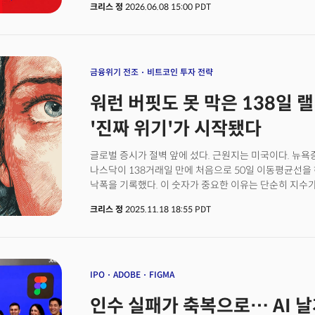
크리스 정
2026.06.08 15:00 PDT
하지만 증시의 반응은 정반대였다. 국채 금리가 급등했고 주
나스닥은 4.6%가 무너지며 2년 만에 최대폭의 일일 하
시총에서 무려 2조 달러의 가치가 사라졌다. 특히 지금까
넘게 떨어졌고 코스피를 추종하는 레버리지 ETF 상품은
선사했다. 전형적인 '좋은 소식이 나쁜 소식'으로 해석된
금융위기 전조
비트코인 투자 전략
매도를 부르는 역설에 백악관도 당황했다. 트럼프는 소셜
워런 버핏도 못 막은 138일 랠
주식시장을 끌어올려야 한다"며 시장이 데이터에 제대로
고용보고서에도 주가가 빠지자 일부 투자은행은 시장이 
'진짜 위기'가 시작됐다
고용이 너무 강해서 연준의 금리인하 기대가 무너졌다는 
절반만 맞았다는 것이다.
글로벌 증시가 절벽 앞에 섰다. 근원지는 미국이다. 뉴욕증
나스닥이 138거래일 만에 처음으로 50일 이동평균선을 
낙폭을 기록했다. 이 숫자가 중요한 이유는 단순히 지수
중요한 전환점에 직면했기 때문이다. 지수가 50일 이평선
크리스 정
2025.11.18 18:55 PDT
랠리는 2007년 금융위기 직전에 나타난 강세장 이후 가
시장에서 기술적으로 시장 트렌드의 주요 전환점으로 보
의미하는 바는 단순하지만 강력하다. 자본의 흐름이 바뀔 
때문이다. 충격은 빅테크도 피할 수 없었다. 워런 버핏이
수십억 달러 매입했다는 소식에도 알파벳을 제외한 빅테크
IPO
ADOBE
FIGMA
이끌었던 엔비디아, 메타, 아마존, AMD, 슈퍼마이크로컴퓨터, 델
인수 실패가 축복으로… AI 날
코어위브는 한 달 내내 낙폭을 이어갔다.시장의 분위기는