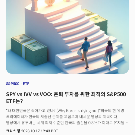
지수의 왕으로 불리는 S&P500에 투자해야 하는 이유는 크게 세 가지로
압축해 볼 수 있습니다. 1. 장기 상승 추세: S&P500은 단기 변동에도
장기적으로 꾸준히 우상향해 왔습니다. 지난 30년간의 연평균 수익률은 무려
10%에 달합니다. 경기 변동에 따라 등락은 있지만 장기적으로는 미국의 경제
성장과 함께 꾸준한 상승세를 유지하고 있습니다. 2. 높은 안정성과 투자
면역력: S&P500에는 시장에서 독점적 지위와 막강한 브랜드 파워, 그리고
기술 혁신을 앞세운 세계 최고의 기업들이 포진해 있습니다. 이들 기업들은
어려운 환경에도 선전할 수 있는 저력을 지니고 있습니다. 3. 분산투자 효과:
S&P500에 투자한다는 것은 미국 전체 산업과 경제에 베팅한다는 의미와
같습니다. 11개의 다양한 산업 섹터에 나뉜 기업들은 미국 최고의 기업들이며
미국인들의 대다수가 은퇴플랜에 S&P500을 투자하고 있는 만큼 미 정치권은
S&P500의 실적을 민감하게 보고 주가를 끌어올리는 것에 사력을 다하고
있죠. 이처럼 S&P500은 장기 성과와 안정성 면에서 검증된 가장 우수한
투자처로 인식됩니다. 특히 은퇴를 대비하거나 노후 자금 마련을 위한
S&P500
ETF
투자라면 S&P500은 필수적인 선택지입니다. 그리고 S&P500에 투자하는
SPY vs IVV vs VOO: 은퇴 투자를 위한 최적의 S&P500
가장 손쉬운 방법은 바로 ETF를 활용하는 것입니다.
ETF는?
"왜 대한민국은 죽어가고 있나? (Why Korea is dying out)"외국의 한 유명
크리에이터가 한국의 저출산 문제를 꼬집으며 내세운 영상의 제목이다.
영상에서 유투버는 세계 최저 수준인 한국의 출산율 0.8%가 이대로 유지될
경우 100년 안에 94%의 젊은 층 인구가 사라질 수 있음을 경고했다. 노인의
크리스 정
2023.10.17 19:43 PDT
나라가 되어 스스로 사라질 수 있는 위험에 처한 것이다. 문제는 노인 인구의