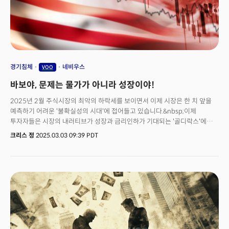
또는 섹터 전체를 대표해 위기에도 복원력이 높은 구조를 띄고 있다. 지금
소개할 7개의 ETF는 이런 이유로 전세계 투자자들에게 가장 사랑받는
상품이다. 미국의 대표지수부터 글로벌 분산, 기술 성장에 배당 인컴까지
투자자의 성향과 목표에 따라 선택 가능한 장기 전략의 최고 상품을 소개한다.
경기침체
네비우스
VOO
바보야, 문제는 물가가 아니라 성장이야!
2025년 2월 주식시장의 최악의 하락세를 보이면서 이제 시장은 한 치 앞을
예측하기 어려운 '불확실성의 시대'에 접어들고 있습니다.&nbsp;이제
투자자들은 시장의 내러티브가 성장과 금리인하가 기대되는 '골디락스'에서
인플레이션의 고착화와 성장의 둔화가 예상되는 '스태그플레이션'으로 급격히
크리스 정
2025.03.03 09:39 PDT
변화되는 시장을 목격하고 있습니다.&nbsp;이에 이번 주 밀키스레터는
&nbsp;📉&nbsp;경기 침체 우려, 📊&nbsp;AI 반도체 시장 변화, 그리고 📈
&nbsp;ETF 투자 전략의 재편을 통해 투자자들이 반드시 파악해야 하는 세
가지 흐름을 제시합니다.&nbsp;&nbsp;📣 오늘 밀키스레터 내용은?
1️⃣&nbsp;물가가 아니라 성장이 문제다&nbsp;2️⃣&nbsp;엔비디아의 성장
둔화? 새로운 AI 황태자의 출현!3️⃣&nbsp;S&P500 ETF SPY 17년 왕좌
끝났다&nbsp;📢&nbsp;이것 말고도 또 있어요!🚨 놓치면 후회하는 시장의
핵심 시그널🔥 지난주 가장 뜨거웠던 월가 투자의견📆 이번 주 증시 핵심 일정
(Market Watch)