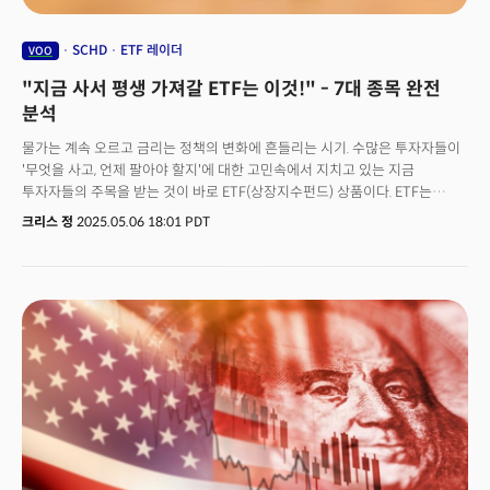
SCHD
ETF 레이더
VOO
"지금 사서 평생 가져갈 ETF는 이것!" - 7대 종목 완전
분석
물가는 계속 오르고 금리는 정책의 변화에 흔들리는 시기. 수많은 투자자들이
'무엇을 사고, 언제 팔아야 할지'에 대한 고민속에서 지치고 있는 지금
투자자들의 주목을 받는 것이 바로 ETF(상장지수펀드) 상품이다. ETF는
S&P500이나 나스닥과 같은 특정 지수나 섹터를 추종하면서도 낮은 수수료,
크리스 정
2025.05.06 18:01 PDT
거래를 원활하게 하는 높은 유동성, 그리고 리스크를 줄이는 자동 분산 투자
효과를 제공해 오늘날 개인 투자자들이 가장 선호하는 금융 상품으로
인식된다. 많은 투자자들이 현재 시장의 변동성을 장기적으로 좋은 투자
기회로 인식하면서 ETF로 막대한 자금이 흘러들고 있다. 실제 블룸버그
데이터에 따르면 S&P500을 추종하는 세계에서 가장 큰 ETF 상품 중 하나로
인식되는 VOO(Vanguard S&P500 ETF)에는 지난 한 달 동안 약 210억
달러의 자금이 유입되며 사상 최대의 월간 자금 흐름을 기록했다.
자산운용사들은 이제 다양한 테마와 전략에 맞는 ETF를 출시하고 있고
투자자들은 복잡한 기업 분석 없이도 경제 성장과 기술의 혁신, 그리고 글로벌
시장에 분산 투자할 수 있게 됐다. 그렇다면 수많은 ETF 중 어떤 상품이 '진짜'
장기 보유에 적합할까? 수십 년 동안 쌓아온 데이터를 바탕으로 검증된 ETF
들은 모두 초저비용과 장기 초과수익을 기록했다는 공통점이 있다. 또한 시장