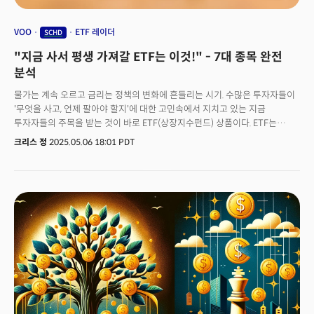
VOO
ETF 레이더
SCHD
"지금 사서 평생 가져갈 ETF는 이것!" - 7대 종목 완전
분석
물가는 계속 오르고 금리는 정책의 변화에 흔들리는 시기. 수많은 투자자들이
'무엇을 사고, 언제 팔아야 할지'에 대한 고민속에서 지치고 있는 지금
투자자들의 주목을 받는 것이 바로 ETF(상장지수펀드) 상품이다. ETF는
S&P500이나 나스닥과 같은 특정 지수나 섹터를 추종하면서도 낮은 수수료,
크리스 정
2025.05.06 18:01 PDT
거래를 원활하게 하는 높은 유동성, 그리고 리스크를 줄이는 자동 분산 투자
효과를 제공해 오늘날 개인 투자자들이 가장 선호하는 금융 상품으로
인식된다. 많은 투자자들이 현재 시장의 변동성을 장기적으로 좋은 투자
기회로 인식하면서 ETF로 막대한 자금이 흘러들고 있다. 실제 블룸버그
데이터에 따르면 S&P500을 추종하는 세계에서 가장 큰 ETF 상품 중 하나로
인식되는 VOO(Vanguard S&P500 ETF)에는 지난 한 달 동안 약 210억
달러의 자금이 유입되며 사상 최대의 월간 자금 흐름을 기록했다.
자산운용사들은 이제 다양한 테마와 전략에 맞는 ETF를 출시하고 있고
투자자들은 복잡한 기업 분석 없이도 경제 성장과 기술의 혁신, 그리고 글로벌
시장에 분산 투자할 수 있게 됐다. 그렇다면 수많은 ETF 중 어떤 상품이 '진짜'
장기 보유에 적합할까? 수십 년 동안 쌓아온 데이터를 바탕으로 검증된 ETF
들은 모두 초저비용과 장기 초과수익을 기록했다는 공통점이 있다. 또한 시장