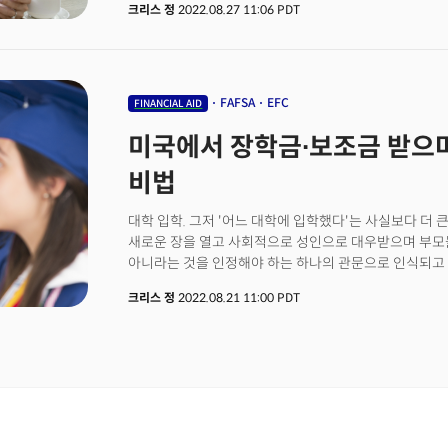
크리스 정
2022.08.27 11:06 PDT
비용은 거의 3배나 올랐습니다. "교육의 퀄리티와 대학 
"그렇지 않다"는 대답이 많을 것입니다. 미국 대학 교육
있는 것입니다. 미 연방 정부에서 제공하는 무상 학자금인 '펠 
학자금의 80%를 커버할 때도 있었다고 합니다. 지금은?
물론 1인당 최대 2만달러의 탕감은 충분하지 않을 수 있지
FAFSA
EFC
FINANCIAL AID
불과했던 학자금 무상 보조금이 크게 늘었다는 것은 분명
미국에서 장학금∙보조금 받으며
관문이지만 많은 학생들에게 빚의 굴레에 빠지는 첫 걸음
학자금 대출을 받은 학부생은 약 2만 5000달러에 달하
비법
첫 발을 막대한 빚과 함께 시작하는 셈입니다. 그럼에도 
사실상 의회를 패싱하고 행정명령을 통해 확정했기 때문
대학 입학. 그저 '어느 대학에 입학했다'는 사실보다 더 
새로운 장을 열고 사회적으로 성인으로 대우받으며 부모
아니라는 것을 인정해야 하는 하나의 관문으로 인식되고 
마찬가지 일 것입니다. 하지만 대학 입학의 기쁨도 잠시, 곧 대학 입학금(학자금)이라는 벽에
크리스 정
2022.08.21 11:00 PDT
마주하게 됩니다. 특히 미국에서 만약 공립 학교에 줄곧
학비로 인해 패닉이 될 수도 있습니다.대학 학자 보조금
해야하는지, 언제부터 시작을 해야하는지 누구의 도움을 
학부모끼리 정보와 학자금 신청 대행사를 통하여 알아보
부분을 알고 진행하는 것과 모르고 진행하는 것은 큰 차