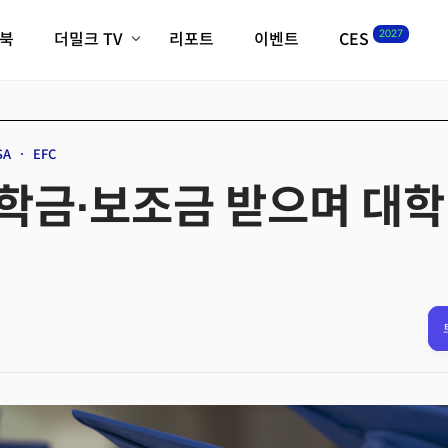
2027
이북
더밀크 TV
리포트
이벤트
CES
전체기사
K-웨이브
최신비디오
비디오
스타트업
혁신원정대
역사 및 개요
SA
EFC
인자기(사람,돈,기술 이야기)
학금∙보조금 받으며 대학
필드 가이드
크리스의 뉴욕 시그널
CES2027 with TheM
더밀크 아카데미
더웨이브/트렌드쇼
밸리토크