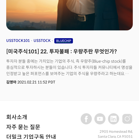
2주에서 3주면 피크를 기록하고 확진자는 하루 약 20만명 가까이 나올 수
있다는 계산이다. 경기를 선행하는 증시가 델타변이 이후의 회복세를 볼
가능성은 충분하다는 의미다. 여기에 부스트를 줄 수 있는 것이 바로 다음 주
예정된 인프라 법안의 상원 통과여부이다.
USSTOCK101
USSTOCK
BLUECHIP
[미국주식101] 22. 투자불패 : 우량주란 무엇인가?
투자자 분들 중에는 가치있는 기업의 주식, 즉 우량주(Blue-chip stock)를
중심적으로 투자하시는 분들이 있습니다. 주식 투자자들 커뮤니티에서 명성을
인정받고 높은 퍼포먼스를 보여주는 기업의 주식을 우량주라고 하는데요.
오늘은 우량 기업, 우량주를 가려내는 방법과 올바른 투자 방법에 대해
김영아
2021.02.21 11:52 PDT
알아보겠습니다.
회사소개
자주 묻는 질문
2905 Homestead Rd,
더밀크 기업구독 안내
Santa Clara, CA 95051