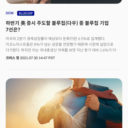
DOW
BLUECHIP
하반기 美 증시 주도할 블루칩(다우) 중 블루칩 기업
7선은?
미국의 2분기 경제성장률이 예상보다 둔화(?)된 6.5%로 집계됐다.
이코노미스트들은 8%가 넘는 성장을 전망했기 때문에 시장에 실망으로
다가왔다. 하지만 이는 국내총생산 자체를 보면 지난 분기 대비 1.6%가 더
증가, 미국의 경제가 팬데믹 이전으로 완전히 돌아왔다는 것을 의미한다.
크리스 정
2021.07.30 14:47 PDT
경제가 팬데믹으로 인해 완전히 붕괴된 이후 단 1년만에 이루어낸 대단한
성과다. 2009년 금융위기의 경우 미국의 경제가 이전 수준으로 회복하는데
2년이 걸렸다는 점에서 놀라운 수준의 회복세다. 델타변이로 대표되는 코로나
바이러스가 여전히 확산세를 보이고 있지만 여전히 대부분의 경제학자들은
세계 경제가 올해 팬데믹 이전 수준의 회복을 보일 것으로 전망했다.
국제통화기금(IMF)에 따르면 선진국 인구의 약 40%가 코로나19 백신을
접종했다. 지난 30일(현지시각) 발표된 유럽연합(EU)의 2분기 성장률은
연간기준으로 8.3%를 기록하며 미국을 앞질렀다. EU는 오는 4분기에
유로존의 경제가 팬데믹 이전으로 복귀할 것으로 전망하고 있다. 미국의 경제
전망을 어둡게 하는 것은 델타변이의 확산이다. 하지만 델타변이 확산세를
겪은 영국은 의미있는 확산세를 시작한 6월 이후 약 45~50일에 피크를
기록했다. 이를 7월 이후 의미있는 확산세를 시작한 미국에 적용하면 약