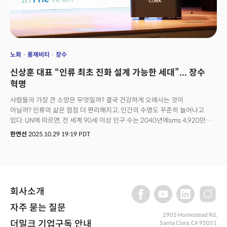
달러를 투입해 왔다.이 흐름이 얼마나 진지한지를 단적으로 보여주는 말이
있다. 뉴욕대 스턴 경영대학원 교수인 스콧 갤러웨이는 최근 한 팟캐스트에서
이렇게 말했다."AI와 GLP-1 중 하나를 포기해야 한다면, 나는 AI를
포기하겠습니다."매년 자신의 '올해의 기술'을 선정해온 그는 2024년에 AI를
꼽았다. 그리고 2025년과 2026년 연속으로 같은 답을 내놓았다. AI가 아니라
GLP-1이라는 답이었다. 갤러웨이가 AI 회의론자라서 그런 말을 한 것이
노화
롱제비티
장수
아니다.오히려 반대다. 그는 AI가 만들어내는 부의 흐름에 가장 깊이 발을
신상훈 대표 “인류 최초 진화 설계 가능한 세대”... 장수
담그고 있는 투자자다. 그런 그가 "주주가치 관점에서나 인류의 삶을 바꾼다는
관점에서나 AI보다 GLP-1이 더 중요하다"고 단언했다. 그의 논리는 명확하다.
혁명
AI 분야는 이미 모든 빅테크 모델이 비슷한 성능으로 수렴하고 있어 어느 한
사람들의 가장 큰 소망은 무엇일까? 결국 건강하게 오래사는 것이
회사가 시장을 독점하기 어렵지만, GLP-1은 명확한 임상 데이터와 환자
아닐까? 인류의 삶은 점점 더 편리해지고, 인간의 수명도 꾸준히 늘어나고
경험으로 차별적 가치를 만들어내고 있다는 것이다.이 한 문장이 지금
있다. UN에 따르면, 전 세계 90세 이상 인구 수는 2040년에sms 4,920만명,
실리콘밸리에서 일어나고 있는 가장 조용한, 그러나 가장 거대한 지각변동을
2070년에는 1억 4,390만 명으로 급증할 전망이다.그러나, 오래 사는
압축한다. AI 다음 베팅이 어디로 향하는지에 대한 답이기도 하다.👉
한연선
2025.10.29 19:19 PDT
것만으로는 충분하지 않다. 얼마나 ‘건강하게’ 사느냐가 진짜 문제다. 그리고
더밀크에서 '롱제비티' 분석하기
지금, 세계의 가장 똑똑한 사람들이 이 문제를 과학적으로 해결하려 나서고
있다.이런 ‘건강 수명(healthspan)’을 연구하는 흐름은 시장에도 그대로
반영되고 있다. 글로벌 컨설팅 기업 프라이스워터하우스쿠퍼스(PwC)는 장수
관련 산업이 2020년 251억 달러 규모에서 2030년 442억달러로 성장할
회사소개
것으로 예측된다.우리가 지금껏 알고 있던 '노화의 상식'이 틀렸을지도 모른다.
늙고 병들어 죽는 과정을 운명처럼 받아들여야 한다는 믿음 말이다. 이제
자주 묻는 질문
인류는 노화를 조절 가능한 의학적 현상, 나아가 극복 가능한 생물학적 도전
2905 Homestead Rd,
과제로 바라보기 시작했다.바로 지금, ‘장수 혁명’이 막 시작되고 있다. . 더밀크
더밀크 기업구독 안내
Santa Clara, CA 95051