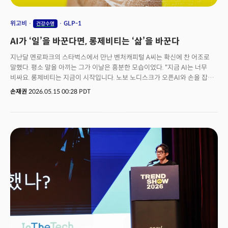
위고비
GLP-1
건강수명
AI가 ‘일’을 바꾼다면, 롱제비티는 ‘삶’을 바꾼다
지난달 멘로파크의 스타벅스에서 만난 벤처캐피털 A씨는 확신에 찬 어조로
말했다. 평소 말을 아끼는 그가 이날은 흥분한 모습이었다. "지금 AI는 너무
비싸요. 롱제비티는 지금이 시작입니다. 노보 노디스크가 오픈AI와 손을 잡은
것이 신호입니다. 인류가 의학을 다루는 방식 전체가 바뀌고 있어요."지난
손재권
2026.05.15 00:28 PDT
10년간 실리콘밸리에 있으며 경험한 나만의 '확신'이 들 때가 있다. 평소
만나는 수많은 투자자와 창업자, 연구자들이 비슷한 말을 점점 더 자주 하기
시작할 때다. 더밀크가 추적해온 AI라는 거대한 흐름 옆에, 또 하나의 흐름이
빠르게 자라고 있었다.그 이름이 롱제비티(Longevity)다. 한국어로 '장수'로
옮기면 어색하다. 정확히 풀면 '건강하게 오래 사는 삶을 어떻게 과학적으로
설계할 것인가'에 대한 모든 영역의 총합을 의미하기 때문이다.실리콘밸리의
자본 흐름이 이를 증명한다. 글로벌 시장조사기관 통계에 따르면 롱제비티
분야 글로벌 투자 규모는 2020년 약 10억 달러 수준에서 2025년 50억
달러를 넘어섰다. 5년 만에 5배 성장이다. 알토스랩스(Altos Labs)는 30억
달러 시드 라운드라는 전례 없는 규모로 출발했고, 제프 베이조스와 유리
밀너가 투자자로 참여했다. 샘 올트먼은 별도로 레트로 바이오사이언스(Retro
Biosciences)에 1억 8000만 달러를 투자했다. 이 회사의 목표는 인간 수명
10년 연장이다. 구글의 칼리코(Calico)는 이미 10년 넘게 노화 연구에 수십억