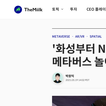
토픽
투자
CEO 플레
에이전틱AI시대
롱제비티/헬스케어
인프라/에너지
미국대전환
METAVERSE
AR/VR
SPATIAL
피지컬AI/로봇
디지털자산
'화성부터 N
AX비즈니스혁명
미래 교육/직업
메타버스 놀
전체 기사 보기
박원익
2021.05.19 14:02 PDT