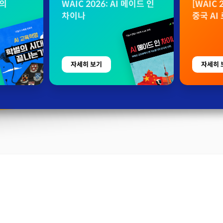
자료
벌의
WAIC 2026: AI 메이드 인
[WAIC
차이나
중국 AI
자세히 보기
자세히 