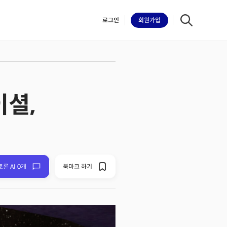
로그인
회원
가입
이셜,
iilk
토론 AI 0개
북마크 하기