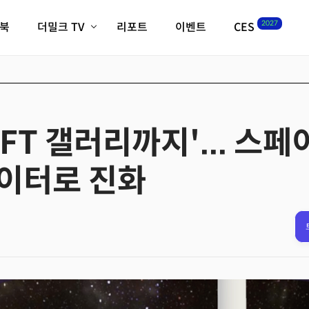
2027
이북
더밀크 TV
리포트
이벤트
CES
전체기사
K-웨이브
최신비디오
비디오
스타트업
혁신원정대
역사 및 개요
인자기(사람,돈,기술 이야기)
FT 갤러리까지'... 스페
필드 가이드
크리스의 뉴욕 시그널
CES2027 with TheM
이터로 진화
더밀크 아카데미
더웨이브/트렌드쇼
밸리토크