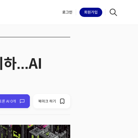
로그인
회원
가입
...AI
iilk
토론 AI 0개
북마크 하기