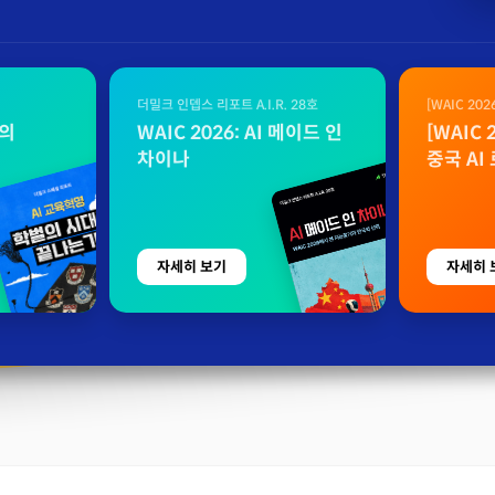
더밀크 인뎁스 리포트 A.I.R. 28호
[WAIC 20
자료
벌의
WAIC 2026: AI 메이드 인
[WAIC
차이나
중국 AI
자세히 보기
자세히 