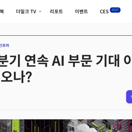
2027
이북
더밀크 TV
리포트
이벤트
CES
전체기사
K-웨이브
최신비디오
비디오
스타트업
혁신원정대
역사 및 개요
 인프라
인자기(사람,돈,기술 이야기)
기 연속 AI 부문 기대 이하
필드 가이드
크리스의 뉴욕 시그널
CES2027 with TheM
 오나?
더밀크 아카데미
더웨이브/트렌드쇼
밸리토크