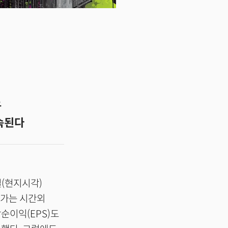
유
계속된다
(현지시각)
주가는 시간외
당순이익(EPS)도