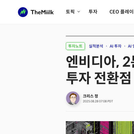
토픽
투자
CEO 플레
에이전틱AI시대
롱제비티/헬스케어
인프라/에너지
미국대전환
투자노트
실적분석
AI 투자
AI
피지컬AI/로봇
디지털자산
엔비디아, 2분
AX비즈니스혁명
미래 교육/직업
투자 전환점
전체 기사 보기
크리스 정
2025.08.28 07:08 PDT