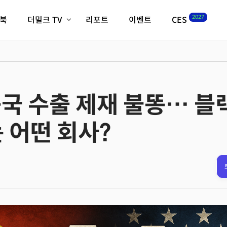
2027
이북
더밀크 TV
리포트
이벤트
CES
전체기사
K-웨이브
최신비디오
비디오
스타트업
혁신원정대
역사 및 개요
인자기(사람,돈,기술 이야기)
중국 수출 제재 불똥… 
필드 가이드
크리스의 뉴욕 시그널
CES2027 with TheM
 어떤 회사?
더밀크 아카데미
더웨이브/트렌드쇼
밸리토크