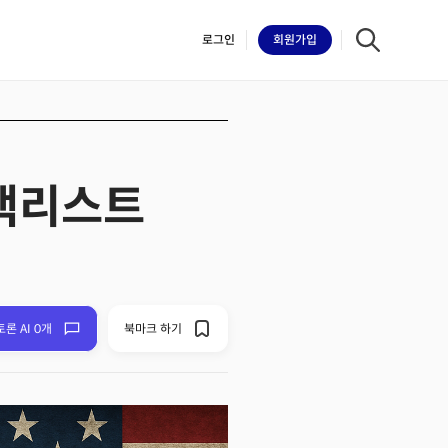
로그인
회원
가입
블랙리스트
iilk
토론 AI 0개
북마크 하기