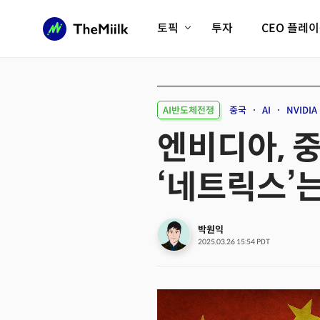
토픽
투자
CEO 플레
에이전틱AI시대
롱제비티/헬스케어
인프라/에너지
미국대전환
AI반도체전쟁
중국
AI
NVIDIA
피지컬AI/로봇
디지털자산
엔비디아, 
AX비즈니스혁명
미래 교육/직업
‘네트릭스’는
전체 기사 보기
박원익
2025.03.26 15:54 PDT