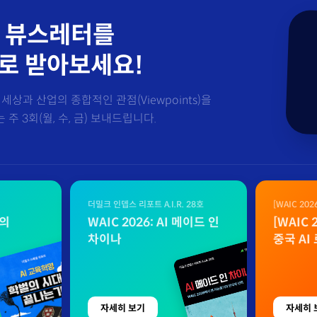
 뷰스레터를
로 받아보세요!
세상과 산업의 종합적인 관점(Viewpoints)을
주 3회(월, 수, 금) 보내드립니다.
더밀크 인뎁스 리포트 A.I.R. 28호
[WAIC 20
자료
벌의
WAIC 2026: AI 메이드 인
[WAIC
차이나
중국 AI
자세히 보기
자세히 