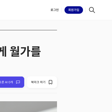
로그인
회원
가입
게 월가를
iilk
토론 AI 0개
북마크 하기