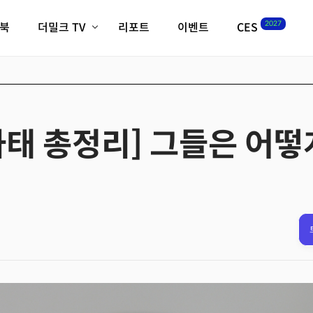
2027
이북
더밀크 TV
리포트
이벤트
CES
전체기사
K-웨이브
최신비디오
비디오
스타트업
혁신원정대
역사 및 개요
인자기(사람,돈,기술 이야기)
사태 총정리] 그들은 어떻
필드 가이드
크리스의 뉴욕 시그널
CES2027 with TheM
더밀크 아카데미
더웨이브/트렌드쇼
밸리토크