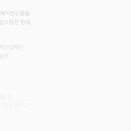
요 헤지펀드들을
임스탑은 현재,
게임체인업체인
 높은
어들기
통 통상적이고