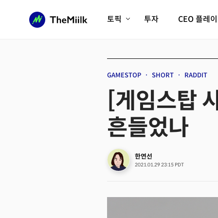
토픽
투자
CEO 플레
에이전틱AI시대
롱제비티/헬스케어
인프라/에너지
미국대전환
GAMESTOP
SHORT
RADDIT
피지컬AI/로봇
디지털자산
[게임스탑 
AX비즈니스혁명
미래 교육/직업
흔들었나
전체 기사 보기
한연선
2021.01.29 23:15 PDT