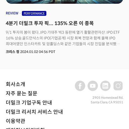
REVIEW
PERFORMANCE
4분기 더밀크 투자 픽... 135% 오른 이 종목
9/1 투자의 봄이 왔다...IPO 기대주 빅3 등판에 열기 활활관련자산: IPO ETF
16% 상승.골드만삭스의 IPO(기업공개) 시장 회복 전망과 함께 올해 IPO
최대어였던 인스타카트 및 암홀딩스와 같은 기업들의 시장 진입을 분석했다.
IPO 시장의 회복 가능성을 알린 기사로 IPO(Renaissance IPO ETF)는 이후
크리스 정
2024.01.02 04:56 PDT
약 16%가 상승했다.9/10 원자력 다시 부상... 우크라 전쟁으로 우라늄 수급
불균형 심각관련자산: URA ETF 7.1% 상승글로벌 경제가 재생에너지를 향해
전환하면서 증가하고 있는 원자력 에너지를 분석했다. 특히 우크라이나
전쟁으로 인해 우라늄의 수급 불균형으로 인한 우라늄 가격 상승 가능성을
제시했다. 9/21 일라이 릴리는 어떻게 세계 1위 헬스케어 기업이 됐나?
회사소개
관련자산: : LLY 6.1% 상승 혁신적인 체중 감량 약물과 함께 헬스케어 섹터의
'게임체인저'로 등극한 일라이릴리의 조명했다. 일라이 릴리가 세계 1위의
자주 묻는 질문
헬스케어 기업이 되면서 투자자들의 열광적인 현황을 분석했다. 9/22 고금리,
2905 Homestead Rd,
예상보다 더 장기화... 국채에 베팅하고 위험 분산하라관련자산: TLT ETF
더밀크 기업구독 안내
Santa Clara, CA 95051
12.2% / SPX 10.7% 연준이 통화정책회의를 통해 '고금리의 장기화'를
더밀크 리서치 서비스 안내
선언하며 시장의 변동성이 커질때 더밀크는 시장의 바닥을 예고했다.
채권투자, 그 중에서도 국채투자와 주식시장에 대한 랠리를 전망했다. 10/2
이용약관
충격적인 클린에너지 성장세..."지금이야말로 투자해야 할 때"관련자산: ICLN